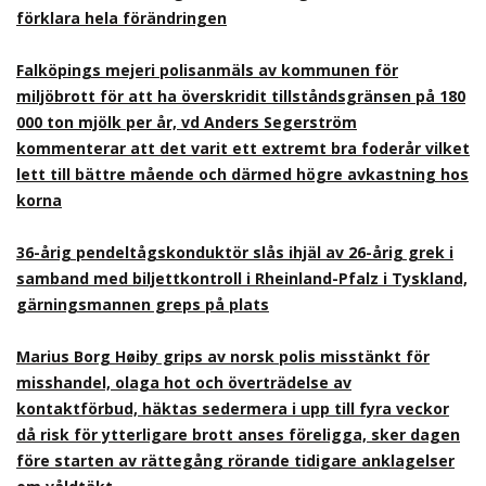
förklara hela förändringen
Falköpings mejeri polisanmäls av kommunen för
miljöbrott för att ha överskridit tillståndsgränsen på 180
000 ton mjölk per år, vd Anders Segerström
kommenterar att det varit ett extremt bra foderår vilket
lett till bättre mående och därmed högre avkastning hos
korna
36-årig pendeltågskonduktör slås ihjäl av 26-årig grek i
samband med biljettkontroll i Rheinland-Pfalz i Tyskland,
gärningsmannen greps på plats
Marius Borg Høiby grips av norsk polis misstänkt för
misshandel, olaga hot och överträdelse av
kontaktförbud, häktas sedermera i upp till fyra veckor
då risk för ytterligare brott anses föreligga, sker dagen
före starten av rättegång rörande tidigare anklagelser