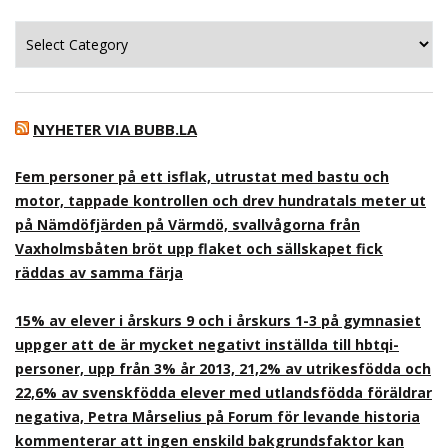
Kategorier
NYHETER VIA BUBB.LA
Fem personer på ett isflak, utrustat med bastu och
motor, tappade kontrollen och drev hundratals meter ut
på Nämdöfjärden på Värmdö, svallvågorna från
Vaxholmsbåten bröt upp flaket och sällskapet fick
räddas av samma färja
15% av elever i årskurs 9 och i årskurs 1-3 på gymnasiet
uppger att de är mycket negativt inställda till hbtqi-
personer, upp från 3% år 2013, 21,2% av utrikesfödda och
22,6% av svenskfödda elever med utlandsfödda föräldrar
negativa, Petra Mårselius på Forum för levande historia
kommenterar att ingen enskild bakgrundsfaktor kan