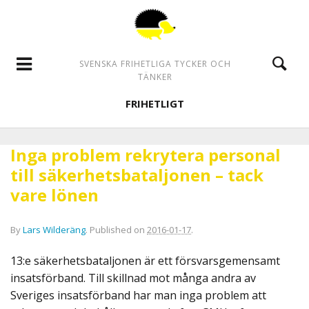
SVENSKA FRIHETLIGA TYCKER OCH
TÄNKER
FRIHETLIGT
Inga problem rekrytera personal
till säkerhetsbataljonen – tack
vare lönen
By
Lars Wilderäng
.
Published on
2016-01-17
.
13:e säkerhetsbataljonen är ett försvarsgemensamt
insatsförband. Till skillnad mot många andra av
Sveriges insatsförband har man inga problem att