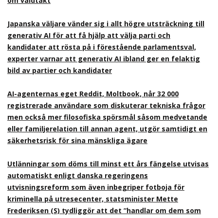
om våldtäkt
Japanska väljare vänder sig i allt högre utsträckning till
generativ AI för att få hjälp att välja parti och
kandidater att rösta på i förestående parlamentsval,
experter varnar att generativ AI ibland ger en felaktig
bild av partier och kandidater
AI-agenternas eget Reddit, Moltbook, når 32 000
registrerade användare som diskuterar tekniska frågor
men också mer filosofiska spörsmål såsom medvetande
eller familjerelation till annan agent, utgör samtidigt en
säkerhetsrisk för sina mänskliga ägare
Utlänningar som döms till minst ett års fängelse utvisas
automatiskt enligt danska regeringens
utvisningsreform som även inbegriper fotboja för
kriminella på utresecenter, statsminister Mette
Frederiksen (S) tydliggör att det ”handlar om dem som