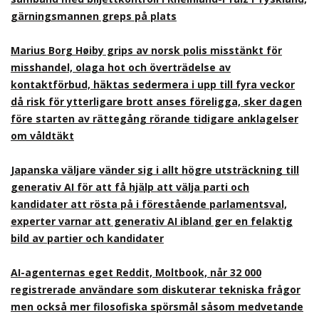
gärningsmannen greps på plats
Marius Borg Høiby grips av norsk polis misstänkt för
misshandel, olaga hot och överträdelse av
kontaktförbud, häktas sedermera i upp till fyra veckor
då risk för ytterligare brott anses föreligga, sker dagen
före starten av rättegång rörande tidigare anklagelser
om våldtäkt
Japanska väljare vänder sig i allt högre utsträckning till
generativ AI för att få hjälp att välja parti och
kandidater att rösta på i förestående parlamentsval,
experter varnar att generativ AI ibland ger en felaktig
bild av partier och kandidater
AI-agenternas eget Reddit, Moltbook, når 32 000
registrerade användare som diskuterar tekniska frågor
men också mer filosofiska spörsmål såsom medvetande