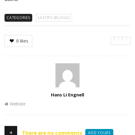
CATEGORIES
LÄSTIPS (BLOGG)
0
likes
Author
Hans Li Engnell
Website
+
There are no comments
ADD YOURS