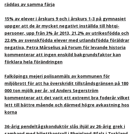
räddas av samma färja
15% av elever i årskurs 9 och i årskurs 1-3 på gymnasiet
uppger att de är mycket negativt inställda till hbtqi-
personer, upp från 3% år 2013, 21,2% av utrikesfödda och
22,6% av svenskfödda elever med utlandsfödda föräldrar
negativa, Petra Mårselius på Forum för levande historia
kommenterar att ingen enskild bakgrundsfaktor kan
förklara hela förändringen
Falköpings mejeri polisanmäls av kommunen för
miljöbrott för att ha överskridit tillståndsgränsen på 180
000 ton mjölk per år, vd Anders Segerström
kommenterar att det varit ett extremt bra foderår vilket
lett till bättre mående och därmed högre avkastning hos
korna
36-årig pendeltågskonduktör slås ihjäl av 26-årig grek i
samband med biljettkontroll i Rheinland-Pfalz i Tyskland,