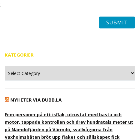
KATEGORIER
Kategorier
NYHETER VIA BUBB.LA
Fem personer på ett isflak, utrustat med bastu och
motor, tappade kontrollen och drev hundratals meter ut
på Nämdöfjärden på Värmdö, svallvågorna från
Vaxholmsbåten bröt upp flaket och sällskapet fick