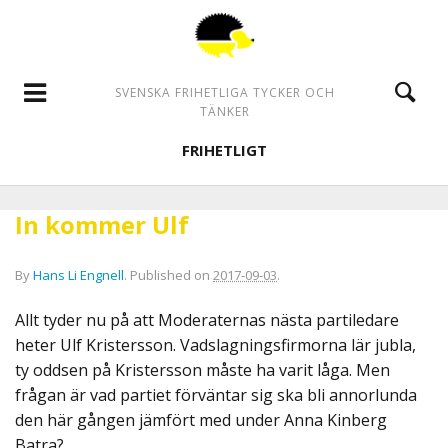
SVENSKA FRIHETLIGA TYCKER OCH
TÄNKER
FRIHETLIGT
In kommer Ulf
By
Hans Li Engnell
.
Published on
2017-09-03
.
Allt tyder nu på att Moderaternas nästa partiledare
heter Ulf Kristersson. Vadslagningsfirmorna lär jubla,
ty oddsen på Kristersson måste ha varit låga. Men
frågan är vad partiet förväntar sig ska bli annorlunda
den här gången jämfört med under Anna Kinberg
Batra?