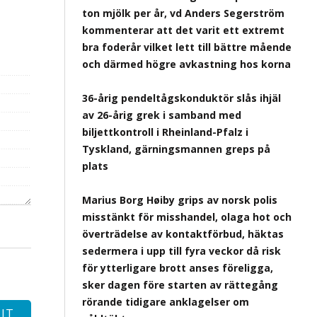
ton mjölk per år, vd Anders Segerström
kommenterar att det varit ett extremt
bra foderår vilket lett till bättre mående
och därmed högre avkastning hos korna
36-årig pendeltågskonduktör slås ihjäl
av 26-årig grek i samband med
biljettkontroll i Rheinland-Pfalz i
Tyskland, gärningsmannen greps på
plats
Marius Borg Høiby grips av norsk polis
misstänkt för misshandel, olaga hot och
överträdelse av kontaktförbud, häktas
sedermera i upp till fyra veckor då risk
för ytterligare brott anses föreligga,
sker dagen före starten av rättegång
rörande tidigare anklagelser om