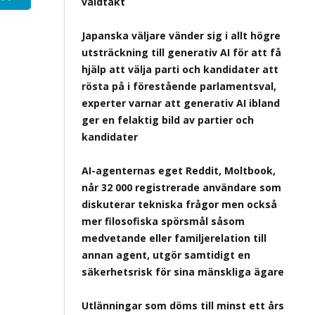
våldtäkt
Japanska väljare vänder sig i allt högre
utsträckning till generativ AI för att få
hjälp att välja parti och kandidater att
rösta på i förestående parlamentsval,
experter varnar att generativ AI ibland
ger en felaktig bild av partier och
kandidater
AI-agenternas eget Reddit, Moltbook,
når 32 000 registrerade användare som
diskuterar tekniska frågor men också
mer filosofiska spörsmål såsom
medvetande eller familjerelation till
annan agent, utgör samtidigt en
säkerhetsrisk för sina mänskliga ägare
Utlänningar som döms till minst ett års