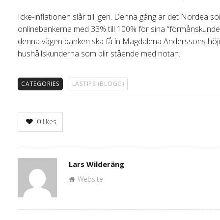
Icke-inflationen slår till igen. Denna gång är det Nordea som 
onlinebankerna med 33% till 100% för sina “förmånskunde
denna vägen banken ska få in Magdalena Anderssons hö
hushållskunderna som blir stående med notan.
CATEGORIES
LÄSTIPS (BLOGG)
0
likes
Author
Lars Wilderäng
Website