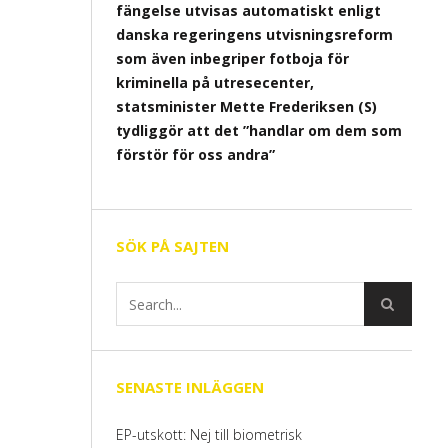
fängelse utvisas automatiskt enligt
danska regeringens utvisningsreform
som även inbegriper fotboja för
kriminella på utresecenter,
statsminister Mette Frederiksen (S)
tydliggör att det ”handlar om dem som
förstör för oss andra”
SÖK PÅ SAJTEN
SENASTE INLÄGGEN
EP-utskott: Nej till biometrisk