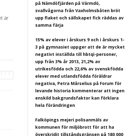
på Nämdöfjärden på Värmdö,
svallvågorna från Vaxholmsbåten bröt
t är
upp flaket och sällskapet fick räddas av
samma färja
15% av elever i årskurs 9 och i årskurs 1-
3 på gymnasiet uppger att de är mycket
negativt inställda till hbtqi-personer,
upp från 3% år 2013, 21,2% av
utrikesfödda och 22,6% av svenskfödda
elever med utlandsfödda föräldrar
negativa, Petra Mårselius på Forum för
levande historia kommenterar att ingen
enskild bakgrundsfaktor kan förklara
hela förändringen
Falköpings mejeri polisanmäls av
kommunen för miljöbrott för att ha
överskridit tillståndsgränsen på 180 000