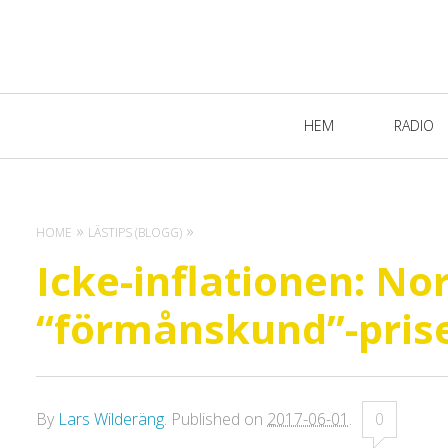
Primary
HEM
RADIO
Navigation
HOME
LÄSTIPS (BLOGG)
Icke-inflationen: No
“förmånskund”-prise
By
Lars Wilderäng
.
Published on
2017-06-01
.
0