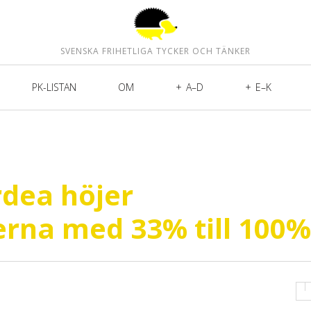
SVENSKA FRIHETLIGA TYCKER OCH TÄNKER
PK-LISTAN
OM
A–D
E–K
rdea höjer
rna med 33% till 100%