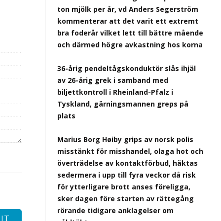
ton mjölk per år, vd Anders Segerström
kommenterar att det varit ett extremt
bra foderår vilket lett till bättre mående
och därmed högre avkastning hos korna
36-årig pendeltågskonduktör slås ihjäl
av 26-årig grek i samband med
biljettkontroll i Rheinland-Pfalz i
Tyskland, gärningsmannen greps på
plats
Marius Borg Høiby grips av norsk polis
misstänkt för misshandel, olaga hot och
överträdelse av kontaktförbud, häktas
sedermera i upp till fyra veckor då risk
för ytterligare brott anses föreligga,
sker dagen före starten av rättegång
rörande tidigare anklagelser om