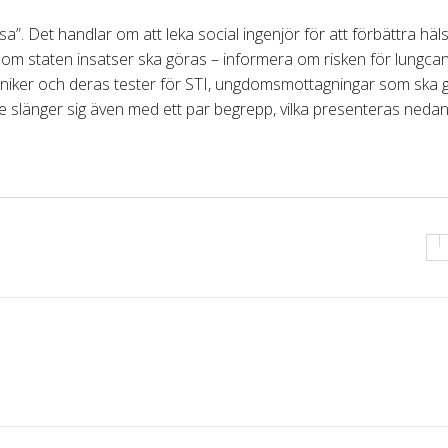
”. Det handlar om att leka social ingenjör för att förbättra häl
enom staten insatser ska göras
–
informera om risken för lungca
kliniker och deras tester för STI, ungdomsmottagningar som ska 
 slänger sig även med ett par begrepp, vilka presenteras nedan