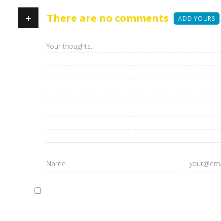
+
There are no comments
ADD YOURS