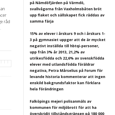
på Nämdöfjärden på Värmdö,
san
svallvågorna från Vaxholmsbåten bröt
ncer
upp flaket och sällskapet fick räddas av
ge råd
samma färja
.
15% av elever i årskurs 9 och i årskurs 1-
3 på gymnasiet uppger att de är mycket
negativt inställda till hbtqi-personer,
upp från 3% år 2013, 21,2% av
utrikesfödda och 22,6% av svenskfödda
elever med utlandsfödda föräldrar
negativa, Petra Mårselius på Forum för
levande historia kommenterar att ingen
enskild bakgrundsfaktor kan förklara
hela förändringen
Falköpings mejeri polisanmäls av
kommunen för miljöbrott för att ha
överskridit tillståndsgränsen på 180 000