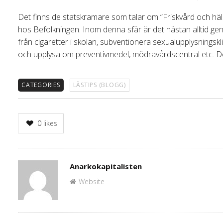
Det finns de statskramare som talar om “Friskvård och hälsa
hos Befolkningen. Inom denna sfär är det nästan alltid g
från cigaretter i skolan, subventionera sexualupplysnings
och upplysa om preventivmedel, mödravårdscentral etc. De
CATEGORIES
LÄSTIPS (BLOGG)
0
likes
Author
Anarkokapitalisten
Website