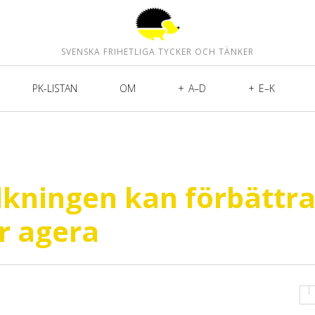
SVENSKA FRIHETLIGA TYCKER OCH TÄNKER
PK-LISTAN
OM
A–D
E–K
lkningen kan förbättr
r agera