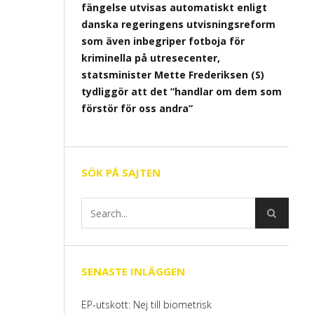
fängelse utvisas automatiskt enligt
danska regeringens utvisningsreform
som även inbegriper fotboja för
kriminella på utresecenter,
statsminister Mette Frederiksen (S)
tydliggör att det ”handlar om dem som
förstör för oss andra”
SÖK PÅ SAJTEN
SENASTE INLÄGGEN
EP-utskott: Nej till biometrisk