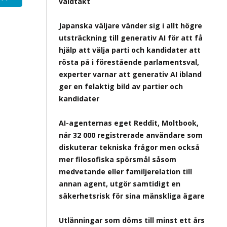
våldtäkt
Japanska väljare vänder sig i allt högre
utsträckning till generativ AI för att få
hjälp att välja parti och kandidater att
rösta på i förestående parlamentsval,
experter varnar att generativ AI ibland
ger en felaktig bild av partier och
kandidater
AI-agenternas eget Reddit, Moltbook,
når 32 000 registrerade användare som
diskuterar tekniska frågor men också
mer filosofiska spörsmål såsom
medvetande eller familjerelation till
annan agent, utgör samtidigt en
säkerhetsrisk för sina mänskliga ägare
Utlänningar som döms till minst ett års