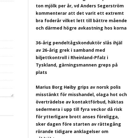
ton mjölk per år, vd Anders Segerström
kommenterar att det varit ett extremt
bra foderår vilket lett till bättre mående
och därmed högre avkastning hos korna
36-årig pendeltågskonduktör slås ihjäl
av 26-årig grek i samband med
biljettkontroll i Rheinland-Pfalz i
Tyskland, gärningsmannen greps på
plats
Marius Borg Høiby grips av norsk polis
misstänkt för misshandel, olaga hot och
överträdelse av kontaktförbud, häktas
sedermera i upp till fyra veckor då risk
för ytterligare brott anses föreligga,
sker dagen före starten av rättegång
rörande tidigare anklagelser om