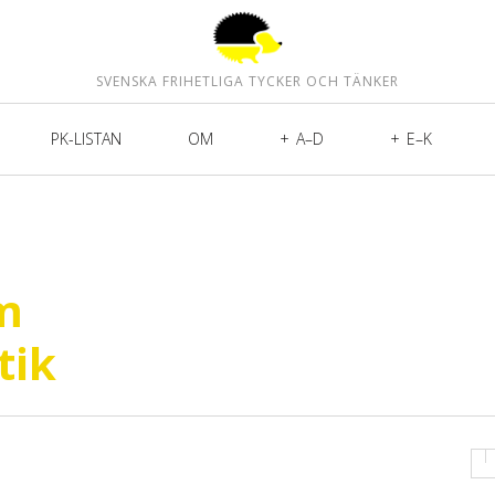
SVENSKA FRIHETLIGA TYCKER OCH TÄNKER
PK-LISTAN
OM
A–D
E–K
m
tik