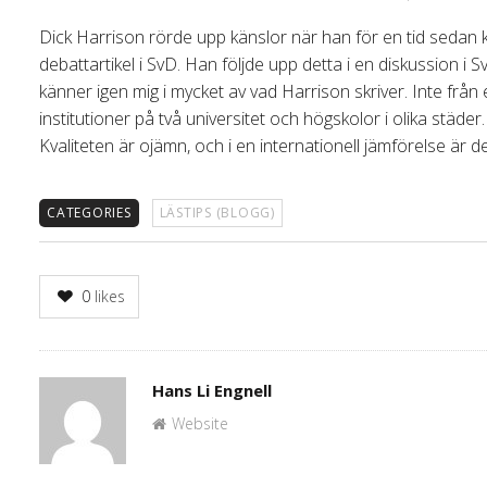
Dick Harrison rörde upp känslor när han för en tid sedan k
debattartikel i SvD. Han följde upp detta i en diskussion i S
känner igen mig i mycket av vad Harrison skriver. Inte från e
institutioner på två universitet och högskolor i olika städe
Kvaliteten är ojämn, och i en internationell jämförelse är d
CATEGORIES
LÄSTIPS (BLOGG)
0
likes
Author
Hans Li Engnell
Website