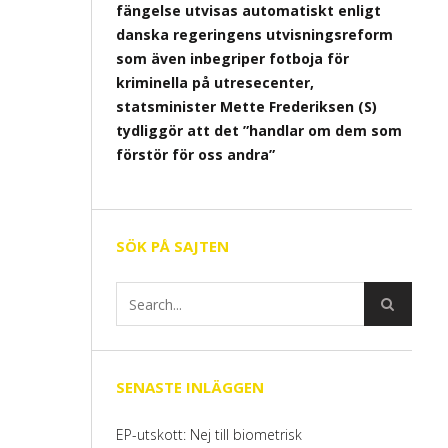
fängelse utvisas automatiskt enligt
danska regeringens utvisningsreform
som även inbegriper fotboja för
kriminella på utresecenter,
statsminister Mette Frederiksen (S)
tydliggör att det ”handlar om dem som
förstör för oss andra”
SÖK PÅ SAJTEN
SENASTE INLÄGGEN
EP-utskott: Nej till biometrisk