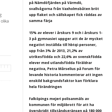
på Nämdöfjärden på Värmdö,
svallvågorna från Vaxholmsbåten bröt
g
upp flaket och sällskapet fick räddas av
 olika
samma färja
15% av elever i årskurs 9 och i årskurs 1-
3 på gymnasiet uppger att de är mycket
negativt inställda till hbtqi-personer,
upp från 3% år 2013, 21,2% av
utrikesfödda och 22,6% av svenskfödda
elever med utlandsfödda föräldrar
negativa, Petra Mårselius på Forum för
levande historia kommenterar att ingen
enskild bakgrundsfaktor kan förklara
hela förändringen
Falköpings mejeri polisanmäls av
kommunen för miljöbrott för att ha
överskridit tillståndsgränsen på 180 000