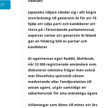
våldtäkt
Japanska väljare vänder sig i allt högre
utsträckning till generativ AI för att få
hjälp att välja parti och kandidater att
rösta på i förestående parlamentsval,
experter varnar att generativ AI ibland
ger en felaktig bild av partier och
kandidater
AI-agenternas eget Reddit, Moltbook,
når 32 000 registrerade användare som
diskuterar tekniska frågor men också
mer filosofiska spörsmål såsom
medvetande eller familjerelation till
annan agent, utgör samtidigt en
säkerhetsrisk för sina mänskliga ägare
Utlänningar som döms till minst ett års