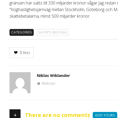
gränsen har satts till 330 miljarder kronor vågar jag red
”höghastighetsjärnväg mellan Stockholm, Göteborg och Malm
skattebetalarna, minst 500 miljarder kronor.
CATEGORIES
LÄSTIPS (BLOGG)
0
likes
Author
Niklas Wiklander
Website
+
There are no comments
ADD YOURS