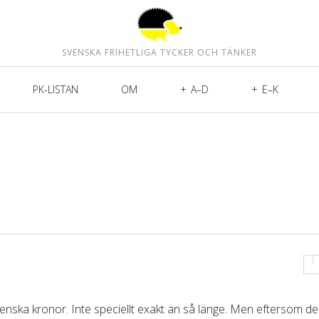
SVENSKA FRIHETLIGA TYCKER OCH TÄNKER
PK-LISTAN
OM
A–D
E–K
venska kronor. Inte speciellt exakt än så länge. Men eftersom d