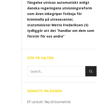
fängelse utvisas automatiskt enligt
danska regeringens utvisningsreform
som även inbegriper fotboja för
kriminella på utresecenter,
statsminister Mette Frederiksen (S)
tydliggör att det ”handlar om dem som
förstör för oss andra”
SÖK PÅ SAJTEN
SENASTE INLÄGGEN
EP-utskott: Nej till biometrisk