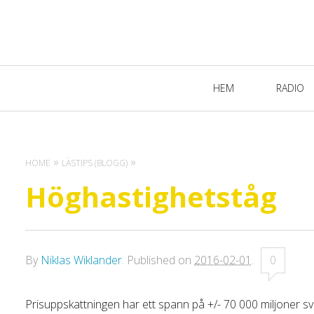
Primary
HEM
RADIO
Navigation
HOME
LÄSTIPS (BLOGG)
Höghastighetståg
By
Niklas Wiklander
.
Published on
2016-02-01
.
0
Prisuppskattningen har ett spann på +/- 70 000 miljoner s