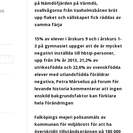
på Nämdöfjärden på Värmdö,
dvs
svallvågorna från Vaxholmsbåten bröt
upp flaket och sällskapet fick räddas av
samma färja
15% av elever i årskurs 9 och i årskurs 1-
3 på gymnasiet uppger att de är mycket
negativt inställda till hbtqi-personer,
upp från 3% år 2013, 21,2% av
utrikesfödda och 22,6% av svenskfödda
elever med utlandsfödda föräldrar
negativa, Petra Mårselius på Forum för
levande historia kommenterar att ingen
enskild bakgrundsfaktor kan förklara
hela förändringen
Falköpings mejeri polisanmäls av
kommunen för miljöbrott för att ha
överskridit tillståndsgränsen på 180 000