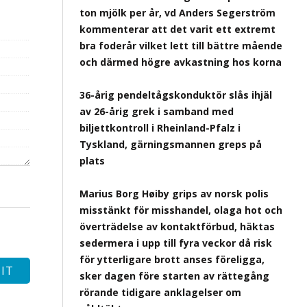
ton mjölk per år, vd Anders Segerström
kommenterar att det varit ett extremt
bra foderår vilket lett till bättre mående
och därmed högre avkastning hos korna
36-årig pendeltågskonduktör slås ihjäl
av 26-årig grek i samband med
biljettkontroll i Rheinland-Pfalz i
Tyskland, gärningsmannen greps på
plats
Marius Borg Høiby grips av norsk polis
misstänkt för misshandel, olaga hot och
överträdelse av kontaktförbud, häktas
sedermera i upp till fyra veckor då risk
för ytterligare brott anses föreligga,
sker dagen före starten av rättegång
rörande tidigare anklagelser om