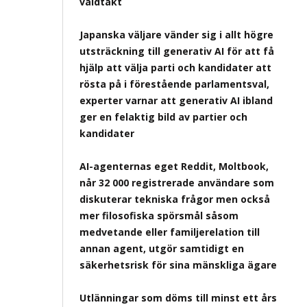
våldtäkt
Japanska väljare vänder sig i allt högre
utsträckning till generativ AI för att få
hjälp att välja parti och kandidater att
rösta på i förestående parlamentsval,
experter varnar att generativ AI ibland
ger en felaktig bild av partier och
kandidater
AI-agenternas eget Reddit, Moltbook,
når 32 000 registrerade användare som
diskuterar tekniska frågor men också
mer filosofiska spörsmål såsom
medvetande eller familjerelation till
annan agent, utgör samtidigt en
säkerhetsrisk för sina mänskliga ägare
Utlänningar som döms till minst ett års