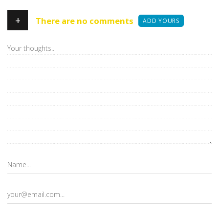
+
There are no comments
ADD YOURS