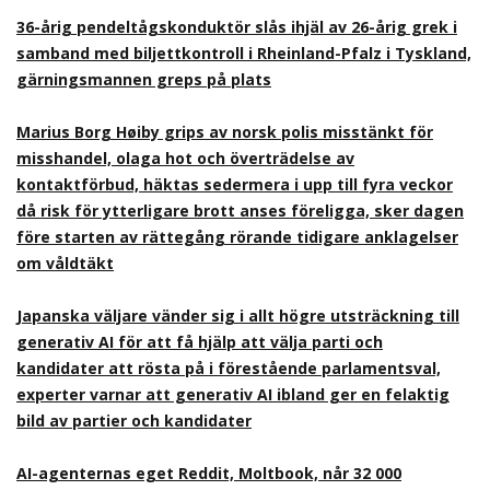
36-årig pendeltågskonduktör slås ihjäl av 26-årig grek i
samband med biljettkontroll i Rheinland-Pfalz i Tyskland,
gärningsmannen greps på plats
Marius Borg Høiby grips av norsk polis misstänkt för
misshandel, olaga hot och överträdelse av
kontaktförbud, häktas sedermera i upp till fyra veckor
då risk för ytterligare brott anses föreligga, sker dagen
före starten av rättegång rörande tidigare anklagelser
om våldtäkt
Japanska väljare vänder sig i allt högre utsträckning till
generativ AI för att få hjälp att välja parti och
kandidater att rösta på i förestående parlamentsval,
experter varnar att generativ AI ibland ger en felaktig
bild av partier och kandidater
AI-agenternas eget Reddit, Moltbook, når 32 000