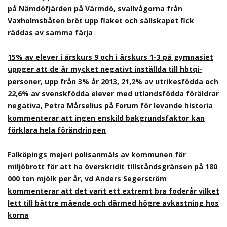
på Nämdöfjärden på Värmdö, svallvågorna från
Vaxholmsbåten bröt upp flaket och sällskapet fick
räddas av samma färja
15% av elever i årskurs 9 och i årskurs 1-3 på gymnasiet
uppger att de är mycket negativt inställda till hbtqi-
personer, upp från 3% år 2013, 21,2% av utrikesfödda och
22,6% av svenskfödda elever med utlandsfödda föräldrar
negativa, Petra Mårselius på Forum för levande historia
kommenterar att ingen enskild bakgrundsfaktor kan
förklara hela förändringen
Falköpings mejeri polisanmäls av kommunen för
miljöbrott för att ha överskridit tillståndsgränsen på 180
000 ton mjölk per år, vd Anders Segerström
kommenterar att det varit ett extremt bra foderår vilket
lett till bättre mående och därmed högre avkastning hos
korna