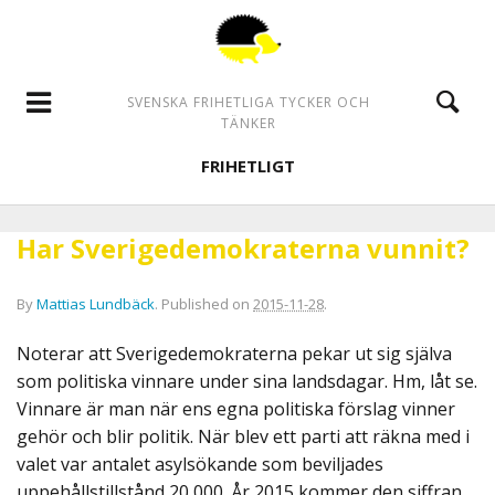
SVENSKA FRIHETLIGA TYCKER OCH
TÄNKER
FRIHETLIGT
Har Sverigedemokraterna vunnit?
By
Mattias Lundbäck
.
Published on
2015-11-28
.
Noterar att Sverigedemokraterna pekar ut sig själva
som politiska vinnare under sina landsdagar. Hm, låt se.
Vinnare är man när ens egna politiska förslag vinner
gehör och blir politik. När blev ett parti att räkna med i
valet var antalet asylsökande som beviljades
uppehållstillstånd 20 000. År 2015 kommer den siffran