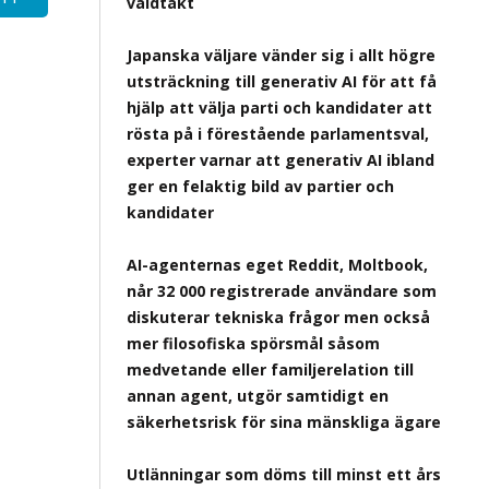
våldtäkt
Japanska väljare vänder sig i allt högre
utsträckning till generativ AI för att få
hjälp att välja parti och kandidater att
rösta på i förestående parlamentsval,
experter varnar att generativ AI ibland
ger en felaktig bild av partier och
kandidater
AI-agenternas eget Reddit, Moltbook,
når 32 000 registrerade användare som
diskuterar tekniska frågor men också
mer filosofiska spörsmål såsom
medvetande eller familjerelation till
annan agent, utgör samtidigt en
säkerhetsrisk för sina mänskliga ägare
Utlänningar som döms till minst ett års