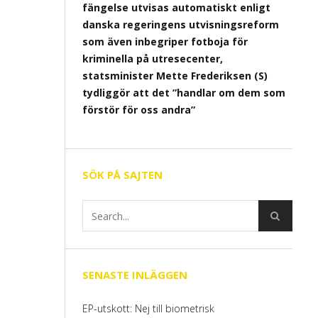
fängelse utvisas automatiskt enligt
danska regeringens utvisningsreform
som även inbegriper fotboja för
kriminella på utresecenter,
statsminister Mette Frederiksen (S)
tydliggör att det ”handlar om dem som
förstör för oss andra”
SÖK PÅ SAJTEN
SENASTE INLÄGGEN
EP-utskott: Nej till biometrisk