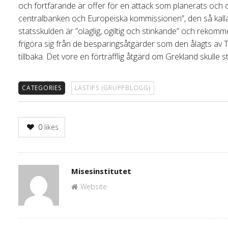
och fortfarande är offer för en attack som planerats och 
centralbanken och Europeiska kommissionen”, den så kalla
statsskulden är ”olaglig, ogiltig och stinkande” och rekomm
frigöra sig från de besparingsåtgärder som den ålagts av T
tillbaka. Det vore en förträfflig åtgärd om Grekland skulle s
CATEGORIES
LÄSTIPS (GRUPPBLOGG)
0
likes
Author
Misesinstitutet
Website