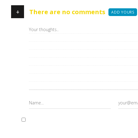
+
There are no comments
ADD YOURS