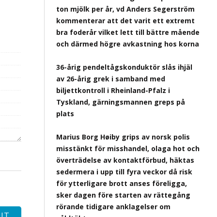
ton mjölk per år, vd Anders Segerström
kommenterar att det varit ett extremt
bra foderår vilket lett till bättre mående
och därmed högre avkastning hos korna
36-årig pendeltågskonduktör slås ihjäl
av 26-årig grek i samband med
biljettkontroll i Rheinland-Pfalz i
Tyskland, gärningsmannen greps på
plats
Marius Borg Høiby grips av norsk polis
misstänkt för misshandel, olaga hot och
överträdelse av kontaktförbud, häktas
sedermera i upp till fyra veckor då risk
för ytterligare brott anses föreligga,
sker dagen före starten av rättegång
rörande tidigare anklagelser om