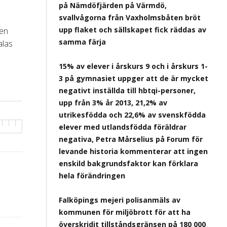
på Nämdöfjärden på Värmdö,
svallvågorna från Vaxholmsbåten bröt
upp flaket och sällskapet fick räddas av
ten
samma färja
alas
15% av elever i årskurs 9 och i årskurs 1-
3 på gymnasiet uppger att de är mycket
negativt inställda till hbtqi-personer,
upp från 3% år 2013, 21,2% av
utrikesfödda och 22,6% av svenskfödda
elever med utlandsfödda föräldrar
negativa, Petra Mårselius på Forum för
levande historia kommenterar att ingen
enskild bakgrundsfaktor kan förklara
hela förändringen
Falköpings mejeri polisanmäls av
kommunen för miljöbrott för att ha
överskridit tillståndsgränsen på 180 000