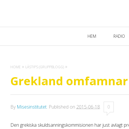
Primary
HEM
RADIO
Navigation
HOME
LÄSTIPS (GRUPPBLOGG)
Grekland omfamnar 
By
Misesinstitutet
.
Published on
2015-06-18
.
0
Den grekiska skuldsanningskommisionen har just avlagt prel