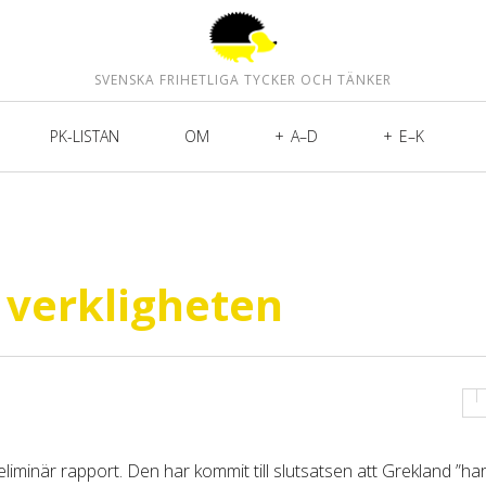
SVENSKA FRIHETLIGA TYCKER OCH TÄNKER
PK-LISTAN
OM
A–D
E–K
verkligheten
iminär rapport. Den har kommit till slutsatsen att Grekland ”har