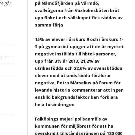
et går
på Nämdöfjärden på Värmdö,
svallvågorna från Vaxholmsbåten bröt
upp flaket och sällskapet fick räddas av
samma färja
15% av elever i årskurs 9 och i årskurs 1-
3 på gymnasiet uppger att de är mycket
negativt inställda till hbtqi-personer,
upp från 3% år 2013, 21,2% av
utrikesfödda och 22,6% av svenskfödda
elever med utlandsfödda föräldrar
negativa, Petra Mårselius på Forum för
levande historia kommenterar att ingen
enskild bakgrundsfaktor kan förklara
hela förändringen
Falköpings mejeri polisanmäls av
kommunen för miljöbrott för att ha
överskridit tillståndsgränsen på 180 000