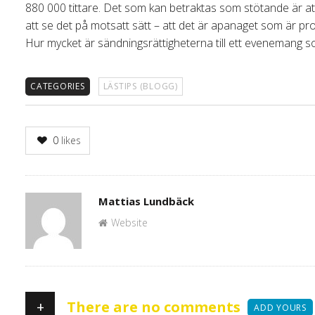
880 000 tittare. Det som kan betraktas som stötande är att
att se det på motsatt sätt – att det är apanaget som är pr
Hur mycket är sändningsrättigheterna till ett evenemang 
CATEGORIES
LÄSTIPS (BLOGG)
0
likes
Author
Mattias Lundbäck
Website
+
There are no comments
ADD YOURS