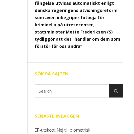
fängelse utvisas automatiskt enligt
danska regeringens utvisningsreform
som även inbegriper fotboja för
kriminella på utresecenter,
statsminister Mette Frederiksen (S)
tydliggör att det ”handlar om dem som
förstör för oss andra”
SÖK PÅ SAJTEN
SENASTE INLÄGGEN
EP-utskott: Nej till biometrisk