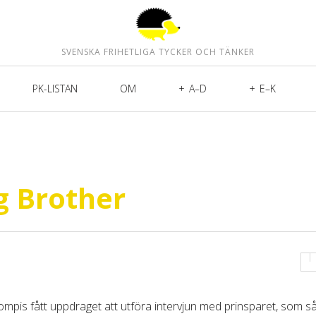
SVENSKA FRIHETLIGA TYCKER OCH TÄNKER
PK-LISTAN
OM
A–D
E–K
ig Brother
s kompis fått uppdraget att utföra intervjun med prinsparet, som s