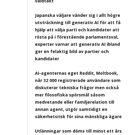
våldtäkt
Japanska väljare vänder sig i allt högre
utsträckning till generativ AI för att få
hjälp att välja parti och kandidater att
rösta på i förestående parlamentsval,
experter varnar att generativ AI ibland
ger en felaktig bild av partier och
kandidater
AI-agenternas eget Reddit, Moltbook,
når 32 000 registrerade användare som
diskuterar tekniska frågor men också
mer filosofiska spörsmål såsom
medvetande eller familjerelation till
annan agent, utgör samtidigt en
säkerhetsrisk för sina mänskliga ägare
Utlänningar som döms till minst ett års