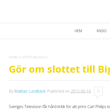
Primary
HEM
RADIO
Navigation
HOME
LÄSTIPS (BLOGG)
Gör om slottet till B
By
Mattias Lundbäck
.
Published on
2015-06-16
.
0
Sveriges Television får hård kritik för att prins Carl Philip