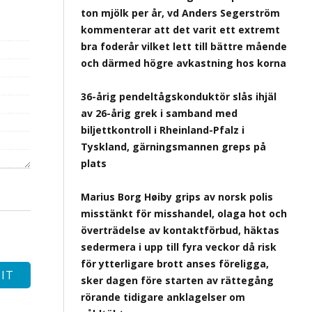
ton mjölk per år, vd Anders Segerström
kommenterar att det varit ett extremt
bra foderår vilket lett till bättre mående
och därmed högre avkastning hos korna
36-årig pendeltågskonduktör slås ihjäl
av 26-årig grek i samband med
biljettkontroll i Rheinland-Pfalz i
Tyskland, gärningsmannen greps på
plats
Marius Borg Høiby grips av norsk polis
misstänkt för misshandel, olaga hot och
överträdelse av kontaktförbud, häktas
sedermera i upp till fyra veckor då risk
för ytterligare brott anses föreligga,
sker dagen före starten av rättegång
rörande tidigare anklagelser om