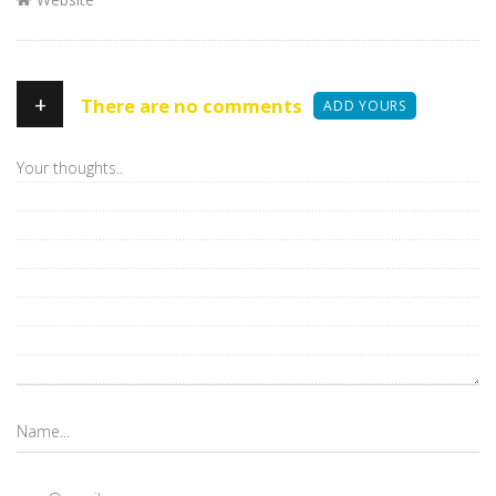
+
There are no comments
ADD YOURS