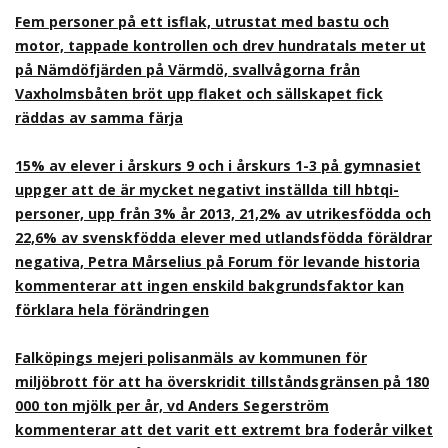
Fem personer på ett isflak, utrustat med bastu och
motor, tappade kontrollen och drev hundratals meter ut
på Nämdöfjärden på Värmdö, svallvågorna från
Vaxholmsbåten bröt upp flaket och sällskapet fick
räddas av samma färja
15% av elever i årskurs 9 och i årskurs 1-3 på gymnasiet
uppger att de är mycket negativt inställda till hbtqi-
personer, upp från 3% år 2013, 21,2% av utrikesfödda och
22,6% av svenskfödda elever med utlandsfödda föräldrar
negativa, Petra Mårselius på Forum för levande historia
kommenterar att ingen enskild bakgrundsfaktor kan
förklara hela förändringen
Falköpings mejeri polisanmäls av kommunen för
miljöbrott för att ha överskridit tillståndsgränsen på 180
000 ton mjölk per år, vd Anders Segerström
kommenterar att det varit ett extremt bra foderår vilket