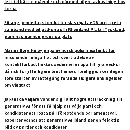
lett till bättre mående och därmed högre avkastning hos
korna
36-årig pendeltågskonduktör slås ihjäl av 26-årig grek i
samband med biljettkontroll i Rheinland-Pfalz i Tyskland,
gärningsmannen greps på plats
Marius Borg Høiby grips av norsk polis misstänkt för
misshandel, olaga hot och överträdelse av
kontaktförbud, häktas sedermera i upp till fyra veckor
då risk för ytterligare brott anses föreligga, sker dagen
före starten av rättegång rörande tidigare anklagelser
om våldtäkt
Japanska väljare vänder sig i allt högre utsträckning till
generativ AI för att få hjälp att välja parti och
kandidater att rösta på i förestående parlamentsval,
experter varnar att generativ AI ibland ger en felaktig
bild av partier och kandidater