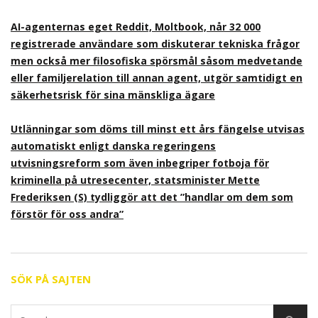
AI-agenternas eget Reddit, Moltbook, når 32 000
registrerade användare som diskuterar tekniska frågor
men också mer filosofiska spörsmål såsom medvetande
eller familjerelation till annan agent, utgör samtidigt en
säkerhetsrisk för sina mänskliga ägare
Utlänningar som döms till minst ett års fängelse utvisas
automatiskt enligt danska regeringens
utvisningsreform som även inbegriper fotboja för
kriminella på utresecenter, statsminister Mette
Frederiksen (S) tydliggör att det ”handlar om dem som
förstör för oss andra”
SÖK PÅ SAJTEN