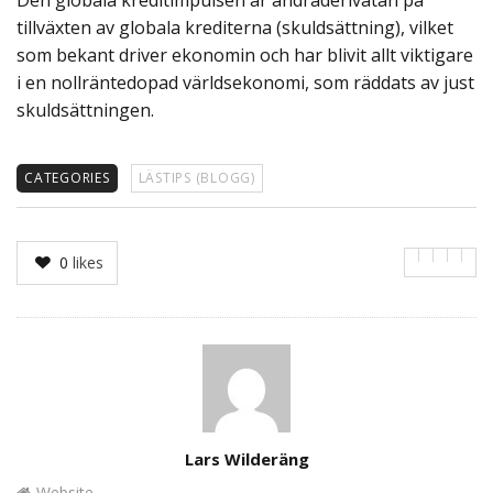
Den globala kreditimpulsen är andraderivatan på
tillväxten av globala krediterna (skuldsättning), vilket
som bekant driver ekonomin och har blivit allt viktigare
i en nollräntedopad världsekonomi, som räddats av just
skuldsättningen.
CATEGORIES
LÄSTIPS (BLOGG)
0
likes
Author
Lars Wilderäng
Website