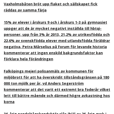
Vaxholmsbåten bröt upp flaket och sällskapet fick
räddas av samma färja
15% av elever i årskurs 9 och i årskurs 1-3 på gymnasiet
uppger att de är mycket negativt inställda till hbtqi-
personer, upp från 3% år 2013, 21,2% av utrikesfödda och
22,6% av svenskfödda elever med utlandsfödda föräldrar
negativa, Petra Mårselius på Forum för levande historia
kommenterar att ingen enskild bakgrundsfaktor kan
förklara hela förändringen
Falköpings mejeri polisanmäls av kommunen för
miljöbrott för att ha överskridit tillståndsgränsen på 180
000 ton mjölk per år, vd Anders Segerström
kommenterar att det varit ett extremt bra foderår vilket
lett till bättre mående och därmed högre avkastning hos
korna
36-årig pendeltågskonduktör slås ihjäl av 26-årig grek i