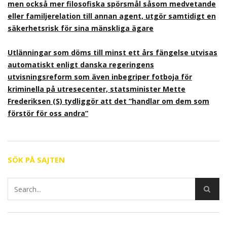
men också mer filosofiska spörsmål såsom medvetande
eller familjerelation till annan agent, utgör samtidigt en
säkerhetsrisk för sina mänskliga ägare
Utlänningar som döms till minst ett års fängelse utvisas
automatiskt enligt danska regeringens
utvisningsreform som även inbegriper fotboja för
kriminella på utresecenter, statsminister Mette
Frederiksen (S) tydliggör att det ”handlar om dem som
förstör för oss andra”
SÖK PÅ SAJTEN