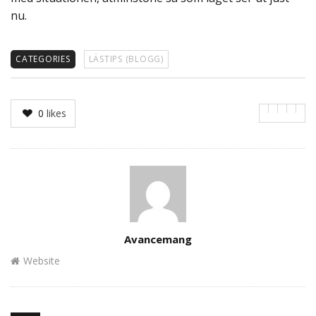
nu.
CATEGORIES
LÄSTIPS (BLOGG)
0
likes
Author
Avancemang
Website