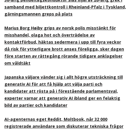
samband med biljettkontroll i Rheinland-Pfalz i Tyskland,
gärningsmannen greps på plats
Marius Borg Høiby grips av norsk polis misstänkt för
misshandel, olaga hot och överträdelse av
kontaktförbud, häktas sedermera i upp till fyra veckor
då risk för ytterligare brott anses föreligga, sker dagen
före starten av rättegång rörande tidigare anklagelser
om våldtäkt
Japanska väljare vänder sig i allt högre utsträckning till
generativ AI för att få hjälp att välja parti och
kandidater att rösta på i förestående parlamentsval,
experter varnar att generativ AI ibland ger en felaktig
bild av partier och kandidater
AI-agenternas eget Reddit, Moltbook, når 32 000
registrerade användare som diskuterar tekniska frågor