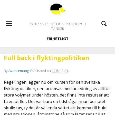
SVENSKA FRIHETLIGA TYCKER OCH
TÄNKER
FRIHETLIGT
Full back i flyktingpolitiken
By
Avancemang
.
Published on
2015-11-24
.
Regeringen lägger nu om kursen för den svenska
flyktingpolitiken, den bromsas med anledning av alltför
stora volymer under hösten, det finns inte resurser att
ta emot fler. Det var bara en tidsfråga innan beslutet
skulle tas, ty det är väl enda sättet att komma till bukt
med situationen, åtminstone så som läget ser ut just