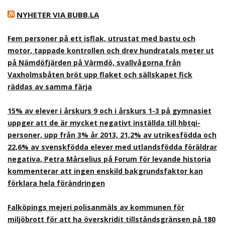
NYHETER VIA BUBB.LA
Fem personer på ett isflak, utrustat med bastu och
motor, tappade kontrollen och drev hundratals meter ut
på Nämdöfjärden på Värmdö, svallvågorna från
Vaxholmsbåten bröt upp flaket och sällskapet fick
räddas av samma färja
15% av elever i årskurs 9 och i årskurs 1-3 på gymnasiet
uppger att de är mycket negativt inställda till hbtqi-
personer, upp från 3% år 2013, 21,2% av utrikesfödda och
22,6% av svenskfödda elever med utlandsfödda föräldrar
negativa, Petra Mårselius på Forum för levande historia
kommenterar att ingen enskild bakgrundsfaktor kan
förklara hela förändringen
Falköpings mejeri polisanmäls av kommunen för
miljöbrott för att ha överskridit tillståndsgränsen på 180