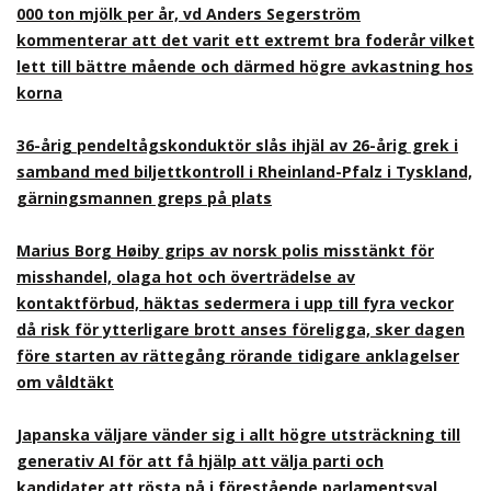
000 ton mjölk per år, vd Anders Segerström
kommenterar att det varit ett extremt bra foderår vilket
lett till bättre mående och därmed högre avkastning hos
korna
36-årig pendeltågskonduktör slås ihjäl av 26-årig grek i
samband med biljettkontroll i Rheinland-Pfalz i Tyskland,
gärningsmannen greps på plats
Marius Borg Høiby grips av norsk polis misstänkt för
misshandel, olaga hot och överträdelse av
kontaktförbud, häktas sedermera i upp till fyra veckor
då risk för ytterligare brott anses föreligga, sker dagen
före starten av rättegång rörande tidigare anklagelser
om våldtäkt
Japanska väljare vänder sig i allt högre utsträckning till
generativ AI för att få hjälp att välja parti och
kandidater att rösta på i förestående parlamentsval,