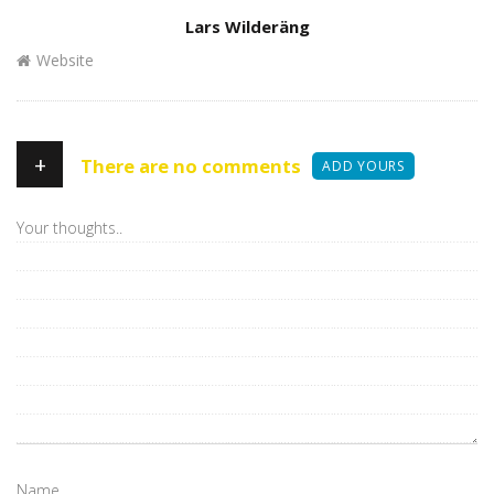
Author
Lars Wilderäng
Website
+
There are no comments
ADD YOURS