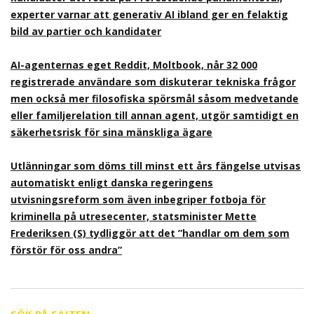
experter varnar att generativ AI ibland ger en felaktig
bild av partier och kandidater
AI-agenternas eget Reddit, Moltbook, når 32 000
registrerade användare som diskuterar tekniska frågor
men också mer filosofiska spörsmål såsom medvetande
eller familjerelation till annan agent, utgör samtidigt en
säkerhetsrisk för sina mänskliga ägare
Utlänningar som döms till minst ett års fängelse utvisas
automatiskt enligt danska regeringens
utvisningsreform som även inbegriper fotboja för
kriminella på utresecenter, statsminister Mette
Frederiksen (S) tydliggör att det ”handlar om dem som
förstör för oss andra”