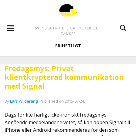
SVENSKA FRIHETLIGA TYCKER OCH
TÄNKER
FRIHETLIGT
Fredagsmys: Privat
klientkrypterad kommunikation
med Signal
By
Lars Wilderäng
.
Published on
2015-07-24
.
Dags för lite härligt icke-ironiskt fredagsmys.
Angående meddelandehelvetet, så kan appen Signal till
iPhone eller Android rekommenderas för den som