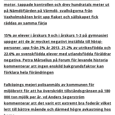
motor, tappade kontrollen och drev hundratals meter ut
på Nämdöfjärden på Värmdö, svallvågorna från
Vaxholmsbåten bröt upp flaket och sällskapet fick
räddas av samma färja
15% av elever i årskurs 9 och i årskurs 1-3 på gymnasiet
uppger att de är mycket negativt inställda till hbtqi-
personer, upp från 3% år 2013, 21,2% av utrikesfödda och
22,6% av svenskfödda elever med utlandsfödda föräldrar
negativa, Petra Mårselius på Forum för levande historia
kommenterar att ingen enskild bakgrundsfaktor kan
förklara hela förändringen
Falköpings mejeri polisanmäls av kommunen för
miljöbrott för att ha överskridit tillståndsgränsen på 180
000 ton mjölk per år, vd Anders Segerström
kommenterar att det varit ett extremt bra foderår vilket
lett till bättre mående och därmed högre avkastning hos