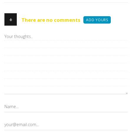
+
There are no comments
ADD YOURS