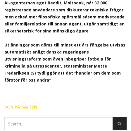
AI-agenternas eget Reddit, Moltbook, når 32 000
registrerade användare som diskuterar tekniska frågor
men också mer filosofiska spörsmål såsom medvetande
eller familjerelation till annan agent, utgör samtidigt en
säkerhetsrisk för sina mänskliga ägare
Utlänningar som döms till minst ett års fängelse utvisas
automatiskt enligt danska regeringens
utvisningsreform som även inbegriper fotboja för
kriminella på utresecenter, statsminister Mette
Frederiksen (S) tydliggör att det ”handlar om dem som
förstör för oss andra”
SÖK PÅ SAJTEN