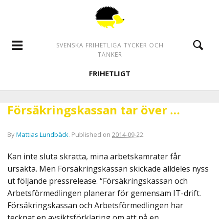
SVENSKA FRIHETLIGA TYCKER OCH
TÄNKER
FRIHETLIGT
Försäkringskassan tar över …
By
Mattias Lundbäck
.
Published on
2014-09-22
.
Kan inte sluta skratta, mina arbetskamrater får
ursäkta. Men Försäkringskassan skickade alldeles nyss
ut följande pressrelease. “Försäkringskassan och
Arbetsförmedlingen planerar för gemensam IT-drift.
Försäkringskassan och Arbetsförmedlingen har
tecknat en avsiktsförklaring om att nå en