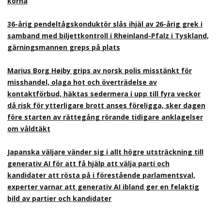
korna
36-årig pendeltågskonduktör slås ihjäl av 26-årig grek i
samband med biljettkontroll i Rheinland-Pfalz i Tyskland,
gärningsmannen greps på plats
Marius Borg Høiby grips av norsk polis misstänkt för
misshandel, olaga hot och överträdelse av
kontaktförbud, häktas sedermera i upp till fyra veckor
då risk för ytterligare brott anses föreligga, sker dagen
före starten av rättegång rörande tidigare anklagelser
om våldtäkt
Japanska väljare vänder sig i allt högre utsträckning till
generativ AI för att få hjälp att välja parti och
kandidater att rösta på i förestående parlamentsval,
experter varnar att generativ AI ibland ger en felaktig
bild av partier och kandidater