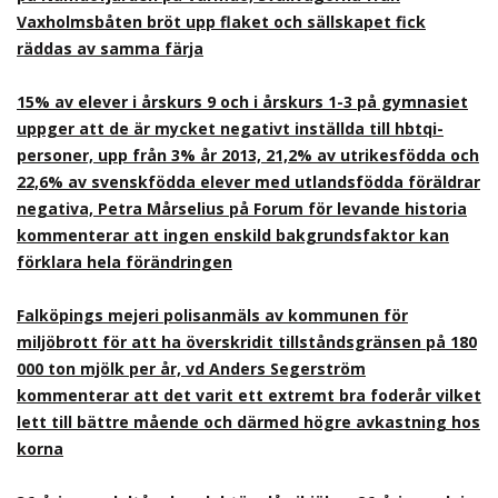
Vaxholmsbåten bröt upp flaket och sällskapet fick
räddas av samma färja
15% av elever i årskurs 9 och i årskurs 1-3 på gymnasiet
uppger att de är mycket negativt inställda till hbtqi-
personer, upp från 3% år 2013, 21,2% av utrikesfödda och
22,6% av svenskfödda elever med utlandsfödda föräldrar
negativa, Petra Mårselius på Forum för levande historia
kommenterar att ingen enskild bakgrundsfaktor kan
förklara hela förändringen
Falköpings mejeri polisanmäls av kommunen för
miljöbrott för att ha överskridit tillståndsgränsen på 180
000 ton mjölk per år, vd Anders Segerström
kommenterar att det varit ett extremt bra foderår vilket
lett till bättre mående och därmed högre avkastning hos
korna