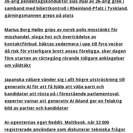
36-årig pendeltågskonduktör slås ihjäl av 26-årig grek i
samband med biljettkontroll i Rheinland-Pfalz i Tyskland,
gärningsmannen greps på plats
Marius Borg Høiby grips av norsk polis misstänkt för
misshandel, olaga hot och överträdelse av
kontaktförbud, häktas sedermera i upp till fyra veckor
då risk för ytterligare brott anses föreligga, sker dagen
före starten av rättegång rörande tidigare anklagelser
om våldtäkt
Japanska väljare vänder sig i allt högre utsträckning till
generativ AI för att få hjälp att välja parti och
kandidater att rösta på i förestående parlamentsval,
experter varnar att generativ AI ibland ger en felaktig
bild av partier och kandidater
AI-agenternas eget Reddit, Moltbook, når 32 000
registrerade användare som diskuterar tekniska frågor