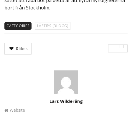
sättet att råda bot på detta är att flytta myndigheterna
bort från Stockholm.
CATEGORIES
LÄSTIPS (BLOGG)
0
likes
Author
Lars Wilderäng
Website