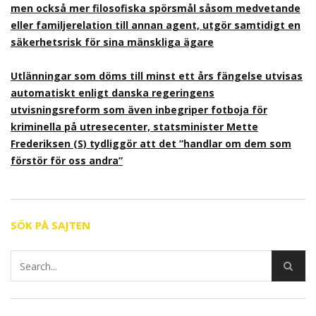
men också mer filosofiska spörsmål såsom medvetande
eller familjerelation till annan agent, utgör samtidigt en
säkerhetsrisk för sina mänskliga ägare
Utlänningar som döms till minst ett års fängelse utvisas
automatiskt enligt danska regeringens
utvisningsreform som även inbegriper fotboja för
kriminella på utresecenter, statsminister Mette
Frederiksen (S) tydliggör att det ”handlar om dem som
förstör för oss andra”
SÖK PÅ SAJTEN