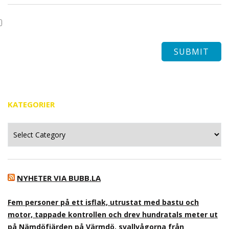
KATEGORIER
Kategorier
NYHETER VIA BUBB.LA
Fem personer på ett isflak, utrustat med bastu och
motor, tappade kontrollen och drev hundratals meter ut
på Nämdöfjärden på Värmdö, svallvågorna från