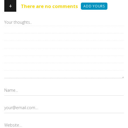
+
There are no comments
ADD YOURS