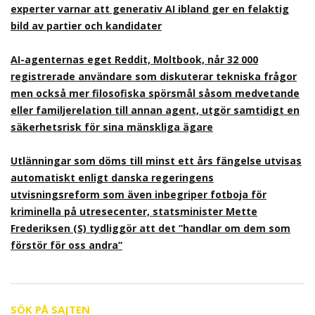
experter varnar att generativ AI ibland ger en felaktig
bild av partier och kandidater
AI-agenternas eget Reddit, Moltbook, når 32 000
registrerade användare som diskuterar tekniska frågor
men också mer filosofiska spörsmål såsom medvetande
eller familjerelation till annan agent, utgör samtidigt en
säkerhetsrisk för sina mänskliga ägare
Utlänningar som döms till minst ett års fängelse utvisas
automatiskt enligt danska regeringens
utvisningsreform som även inbegriper fotboja för
kriminella på utresecenter, statsminister Mette
Frederiksen (S) tydliggör att det ”handlar om dem som
förstör för oss andra”
SÖK PÅ SAJTEN