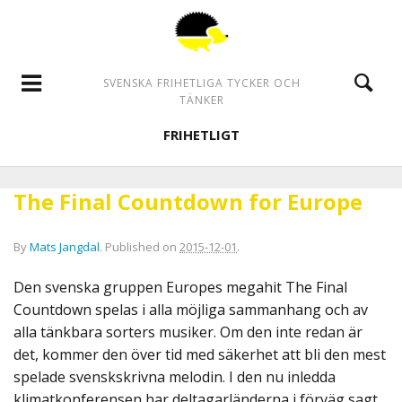
SVENSKA FRIHETLIGA TYCKER OCH
TÄNKER
FRIHETLIGT
The Final Countdown for Europe
By
Mats Jangdal
.
Published on
2015-12-01
.
Den svenska gruppen Europes megahit The Final
Countdown spelas i alla möjliga sammanhang och av
alla tänkbara sorters musiker. Om den inte redan är
det, kommer den över tid med säkerhet att bli den mest
spelade svenskskrivna melodin. I den nu inledda
klimatkonferensen har deltagarländerna i förväg sagt