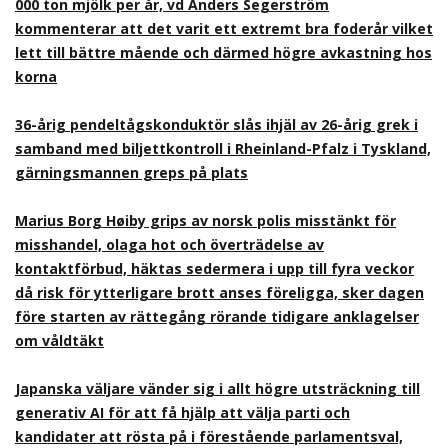
000 ton mjölk per år, vd Anders Segerström
kommenterar att det varit ett extremt bra foderår vilket
lett till bättre mående och därmed högre avkastning hos
korna
36-årig pendeltågskonduktör slås ihjäl av 26-årig grek i
samband med biljettkontroll i Rheinland-Pfalz i Tyskland,
gärningsmannen greps på plats
Marius Borg Høiby grips av norsk polis misstänkt för
misshandel, olaga hot och överträdelse av
kontaktförbud, häktas sedermera i upp till fyra veckor
då risk för ytterligare brott anses föreligga, sker dagen
före starten av rättegång rörande tidigare anklagelser
om våldtäkt
Japanska väljare vänder sig i allt högre utsträckning till
generativ AI för att få hjälp att välja parti och
kandidater att rösta på i förestående parlamentsval,