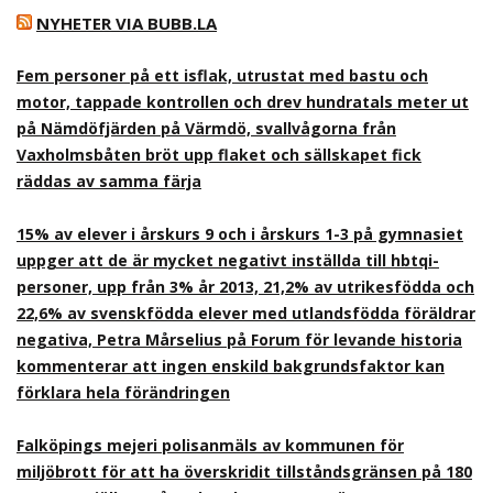
NYHETER VIA BUBB.LA
Fem personer på ett isflak, utrustat med bastu och
motor, tappade kontrollen och drev hundratals meter ut
på Nämdöfjärden på Värmdö, svallvågorna från
Vaxholmsbåten bröt upp flaket och sällskapet fick
räddas av samma färja
15% av elever i årskurs 9 och i årskurs 1-3 på gymnasiet
uppger att de är mycket negativt inställda till hbtqi-
personer, upp från 3% år 2013, 21,2% av utrikesfödda och
22,6% av svenskfödda elever med utlandsfödda föräldrar
negativa, Petra Mårselius på Forum för levande historia
kommenterar att ingen enskild bakgrundsfaktor kan
förklara hela förändringen
Falköpings mejeri polisanmäls av kommunen för
miljöbrott för att ha överskridit tillståndsgränsen på 180