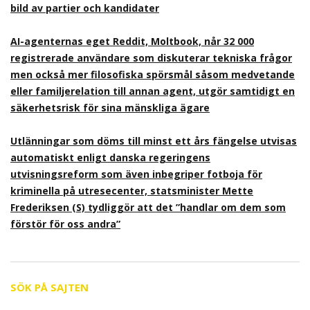
bild av partier och kandidater
AI-agenternas eget Reddit, Moltbook, når 32 000
registrerade användare som diskuterar tekniska frågor
men också mer filosofiska spörsmål såsom medvetande
eller familjerelation till annan agent, utgör samtidigt en
säkerhetsrisk för sina mänskliga ägare
Utlänningar som döms till minst ett års fängelse utvisas
automatiskt enligt danska regeringens
utvisningsreform som även inbegriper fotboja för
kriminella på utresecenter, statsminister Mette
Frederiksen (S) tydliggör att det ”handlar om dem som
förstör för oss andra”
SÖK PÅ SAJTEN