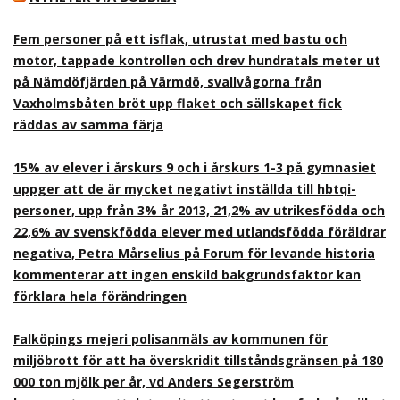
Fem personer på ett isflak, utrustat med bastu och
motor, tappade kontrollen och drev hundratals meter ut
på Nämdöfjärden på Värmdö, svallvågorna från
Vaxholmsbåten bröt upp flaket och sällskapet fick
räddas av samma färja
15% av elever i årskurs 9 och i årskurs 1-3 på gymnasiet
uppger att de är mycket negativt inställda till hbtqi-
personer, upp från 3% år 2013, 21,2% av utrikesfödda och
22,6% av svenskfödda elever med utlandsfödda föräldrar
negativa, Petra Mårselius på Forum för levande historia
kommenterar att ingen enskild bakgrundsfaktor kan
förklara hela förändringen
Falköpings mejeri polisanmäls av kommunen för
miljöbrott för att ha överskridit tillståndsgränsen på 180
000 ton mjölk per år, vd Anders Segerström