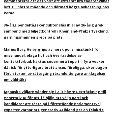
kommenterar att det varit ett extremt bra foderår vilket
lett till bättre mående och därmed högre avkastning hos
korna
36-årig pendeltågskonduktör slås ihjäl av 26-årig grek i
samband med biljettkontroll i Rheinland-Pfalz i Tyskland,
gärningsmannen greps på plats
Marius Borg Høiby grips av norsk polis misstänkt för
misshandel, olaga hot och överträdelse av
kontaktförbud, häktas sedermera i upp till fyra veckor
då risk för ytterligare brott anses föreligga, sker dagen
före starten av rättegång rörande tidigare anklagelser
om våldtäkt
Japanska väljare vänder sig i allt högre utsträckning till
generativ AI för att få hjälp att välja parti och
kandidater att rösta på i förestående parlamentsval,
experter varnar att generativ AI ibland ger en felaktig