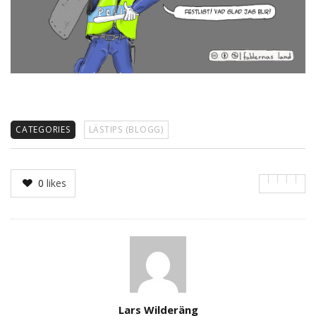
CATEGORIES
LÄSTIPS (BLOGG)
0
likes
Author
Lars Wilderäng