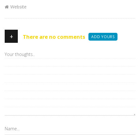
Website
+
There are no comments
ADD YOURS