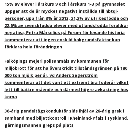
15% av elever i årskurs 9 och i årskurs 1-3 på gymnasiet
uppger att de är mycket negativt inställda till hbtqi-
personer, upp från 3% år 2013, 21,2% av utrikesfödda och
22,6% av svenskfödda elever med utlandsfödda föräldrar
negativa, Petra Mårselius på Forum för levande historia
kommenterar att ingen enskild bakgrundsfaktor kan
förklara hela förändringen
Falköpings mejeri polisanmäls av kommunen för
miljöbrott för att ha överskridit tillståndsgränsen på 180
000 ton mjölk per år, vd Anders Segerström
kommenterar att det varit ett extremt bra foderår vilket
lett till bättre mående och därmed högre avkastning hos
korna
36-årig pendeltågskonduktör slås ihjäl av 26-årig grek i
samband med biljettkontroll i Rheinland-Pfalz i Tyskland,
gärningsmannen greps på plats