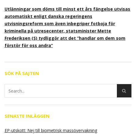
Utlänningar som döms till minst ett års fängelse utvisas
automatiskt enligt danska regeringens
utvisningsreform som även inbegriper fotboja för
kriminella på utresecenter, statsminister Mette
Frederiksen (S) tydliggör att det ”handlar om dem som
förstör för oss andra”
SÖK PÅ SAJTEN
SENASTE INLÄGGEN
EP-utskott: Nej till biometrisk massövervakning