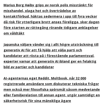
Marius Borg Høiby grips av norsk polis misstänkt för
misshandel, olaga hot och överträdelse av
kontaktförbud, häktas sedermera i upp till fyra veckor
då risk för ytterligare brott anses föreligga, sker dagen
före starten av rättegång rörande tidigare anklagelser
om våldtäkt
Japanska väljare vänder sig i allt högre utsträckning till
generativ AI för att få hjälp att välja parti och
kandidater att rösta på i förestående parlamentsval,
experter varnar att generativ AI ibland ger en felaktig
bild av partier och kandidater
AI-agenternas eget Reddit, Moltbook, når 32 000
registrerade användare som diskuterar tekniska frågor
men också mer filosofiska spörsmål såsom medvetande
eller familjerelation till annan agent, utgör samtidigt en
säkerhetsrisk för sina mänskliga ägare