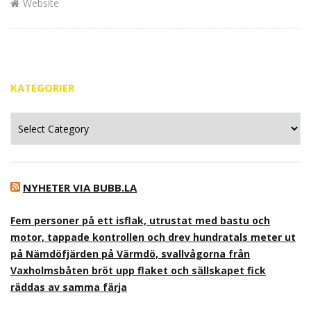
Website
KATEGORIER
Kategorier
NYHETER VIA BUBB.LA
Fem personer på ett isflak, utrustat med bastu och
motor, tappade kontrollen och drev hundratals meter ut
på Nämdöfjärden på Värmdö, svallvågorna från
Vaxholmsbåten bröt upp flaket och sällskapet fick
räddas av samma färja