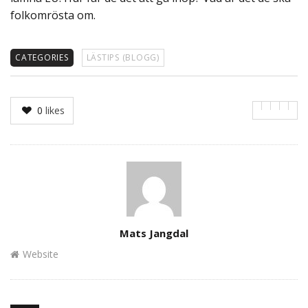
folkomrösta om.
CATEGORIES
LÄSTIPS (BLOGG)
0
likes
Author
Mats Jangdal
Website