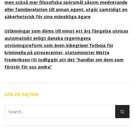
men också mer filosofiska spörsmål såsom medvetande
eller familjerelation till annan agent, utgör samtidigt en
säkerhetsrisk för sina mänskliga ägare
Utlänningar som döms till minst ett års fängelse utvisas
automatiskt enligt danska regeringens
utvisningsreform som även inbegriper fotboja för
kriminella på utresecenter, statsminister Mette
Frederiksen (S) tydliggör att det ”handlar om dem som
förstör för oss andra”
SÖK PÅ SAJTEN