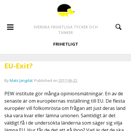
SVENSKA FRIHETLIGA TYCKER OCH
TÄNKER
FRIHETLIGT
EU-Exit?
By
Mats Jangdal
.
Published on
2017-06-22
.
PEW institute gör många opinionsmätningar. En av de
senaste är om européernas inställning till EU. De flesta
européer vill folkomrösta om frågan att just deras land
ska vara kvar eller lämna unionen. Samtidigt är det
väldigt få i de undersökta länderna som säger sig vilja
lämna EU. Hur får de det att gå ihop? Vad är det de ska