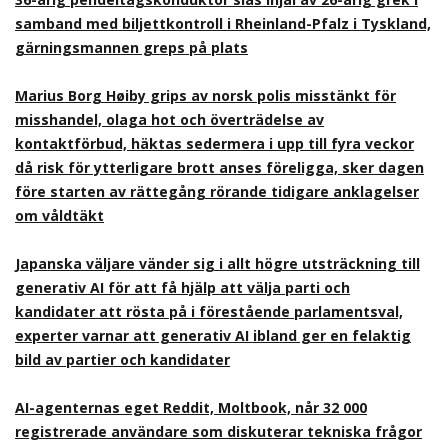
samband med biljettkontroll i Rheinland-Pfalz i Tyskland,
gärningsmannen greps på plats
Marius Borg Høiby grips av norsk polis misstänkt för
misshandel, olaga hot och överträdelse av
kontaktförbud, häktas sedermera i upp till fyra veckor
då risk för ytterligare brott anses föreligga, sker dagen
före starten av rättegång rörande tidigare anklagelser
om våldtäkt
Japanska väljare vänder sig i allt högre utsträckning till
generativ AI för att få hjälp att välja parti och
kandidater att rösta på i förestående parlamentsval,
experter varnar att generativ AI ibland ger en felaktig
bild av partier och kandidater
AI-agenternas eget Reddit, Moltbook, når 32 000
registrerade användare som diskuterar tekniska frågor