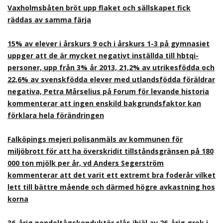
Vaxholmsbåten bröt upp flaket och sällskapet fick
räddas av samma färja
15% av elever i årskurs 9 och i årskurs 1-3 på gymnasiet
uppger att de är mycket negativt inställda till hbtqi-
personer, upp från 3% år 2013, 21,2% av utrikesfödda och
22,6% av svenskfödda elever med utlandsfödda föräldrar
negativa, Petra Mårselius på Forum för levande historia
kommenterar att ingen enskild bakgrundsfaktor kan
förklara hela förändringen
Falköpings mejeri polisanmäls av kommunen för
miljöbrott för att ha överskridit tillståndsgränsen på 180
000 ton mjölk per år, vd Anders Segerström
kommenterar att det varit ett extremt bra foderår vilket
lett till bättre mående och därmed högre avkastning hos
korna
36-årig pendeltågskonduktör slås ihjäl av 26-årig grek i