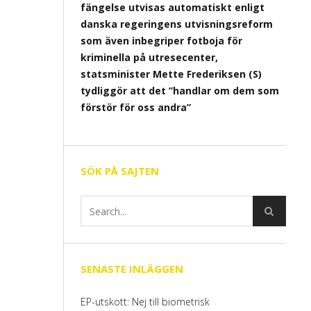
fängelse utvisas automatiskt enligt
danska regeringens utvisningsreform
som även inbegriper fotboja för
kriminella på utresecenter,
statsminister Mette Frederiksen (S)
tydliggör att det ”handlar om dem som
förstör för oss andra”
SÖK PÅ SAJTEN
SENASTE INLÄGGEN
EP-utskott: Nej till biometrisk