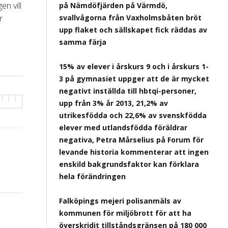
n vill
på Nämdöfjärden på Värmdö,
r
svallvågorna från Vaxholmsbåten bröt
upp flaket och sällskapet fick räddas av
samma färja
15% av elever i årskurs 9 och i årskurs 1-
3 på gymnasiet uppger att de är mycket
negativt inställda till hbtqi-personer,
upp från 3% år 2013, 21,2% av
utrikesfödda och 22,6% av svenskfödda
elever med utlandsfödda föräldrar
negativa, Petra Mårselius på Forum för
levande historia kommenterar att ingen
enskild bakgrundsfaktor kan förklara
hela förändringen
Falköpings mejeri polisanmäls av
kommunen för miljöbrott för att ha
överskridit tillståndsgränsen på 180 000