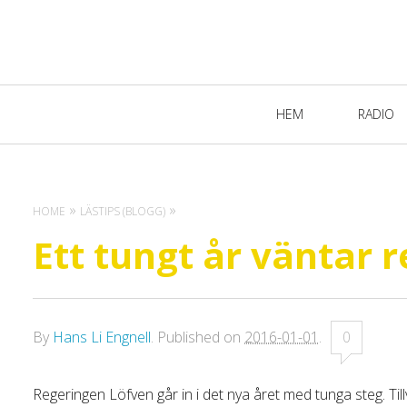
Primary
HEM
RADIO
Navigation
HOME
LÄSTIPS (BLOGG)
Ett tungt år väntar 
By
Hans Li Engnell
.
Published on
2016-01-01
.
0
Regeringen Löfven går in i det nya året med tunga steg. Tillv