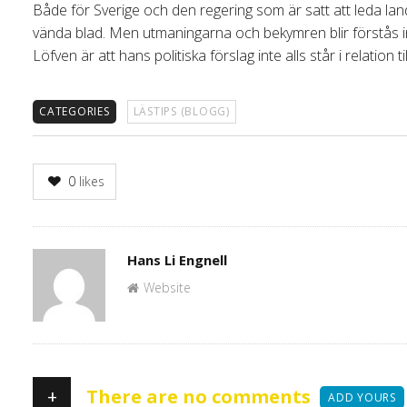
Både för Sverige och den regering som är satt att leda la
vända blad. Men utmaningarna och bekymren blir förstås int
Löfven är att hans politiska förslag inte alls står i relation t
CATEGORIES
LÄSTIPS (BLOGG)
0
likes
Author
Hans Li Engnell
Website
+
There are no comments
ADD YOURS