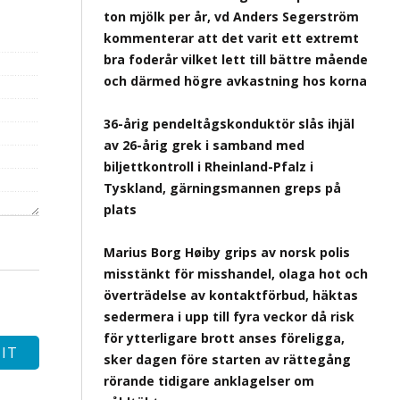
ton mjölk per år, vd Anders Segerström
kommenterar att det varit ett extremt
bra foderår vilket lett till bättre mående
och därmed högre avkastning hos korna
36-årig pendeltågskonduktör slås ihjäl
av 26-årig grek i samband med
biljettkontroll i Rheinland-Pfalz i
Tyskland, gärningsmannen greps på
plats
Marius Borg Høiby grips av norsk polis
misstänkt för misshandel, olaga hot och
överträdelse av kontaktförbud, häktas
sedermera i upp till fyra veckor då risk
för ytterligare brott anses föreligga,
sker dagen före starten av rättegång
rörande tidigare anklagelser om