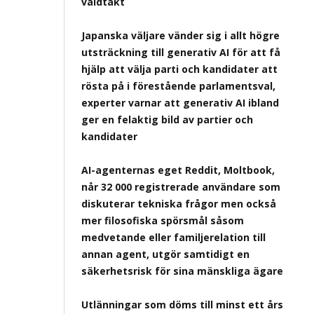
våldtäkt
Japanska väljare vänder sig i allt högre
utsträckning till generativ AI för att få
hjälp att välja parti och kandidater att
rösta på i förestående parlamentsval,
experter varnar att generativ AI ibland
ger en felaktig bild av partier och
kandidater
AI-agenternas eget Reddit, Moltbook,
når 32 000 registrerade användare som
diskuterar tekniska frågor men också
mer filosofiska spörsmål såsom
medvetande eller familjerelation till
annan agent, utgör samtidigt en
säkerhetsrisk för sina mänskliga ägare
Utlänningar som döms till minst ett års