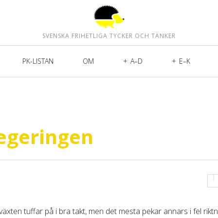
SVENSKA FRIHETLIGA TYCKER OCH TÄNKER
PK-LISTAN
OM
A–D
E–K
regeringen
äxten tuffar på i bra takt, men det mesta pekar annars i fel riktn