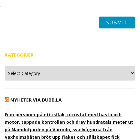
KATEGORIER
Kategorier
NYHETER VIA BUBB.LA
Fem personer på ett isflak, utrustat med bastu och
motor, tappade kontrollen och drev hundratals meter ut
på Nämdöfjärden på Värmdö, svallvågorna från
Vaxholmsbåten bröt upp flaket och sällskapet fick