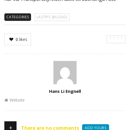
CATEGORIES
LÄSTIPS (BLOGG)
0
likes
Author
Hans Li Engnell
Website
+
There are no comments
ADD YOURS