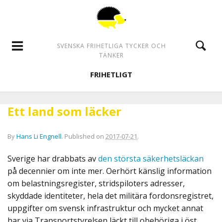
SVENSKA FRIHETLIGA TYCKER OCH
TÄNKER
FRIHETLIGT
Ett land som läcker
By
Hans Li Engnell
.
Published on
2017-07-21
.
Sverige har drabbats av
den största säkerhetsläckan
på decennier om inte mer. Oerhört känslig information
om belastningsregister, stridspiloters adresser,
skyddade identiteter, hela det militära fordonsregistret,
uppgifter om svensk infrastruktur och mycket annat
har via Transportstyrelsen läckt till obehöriga i öst.