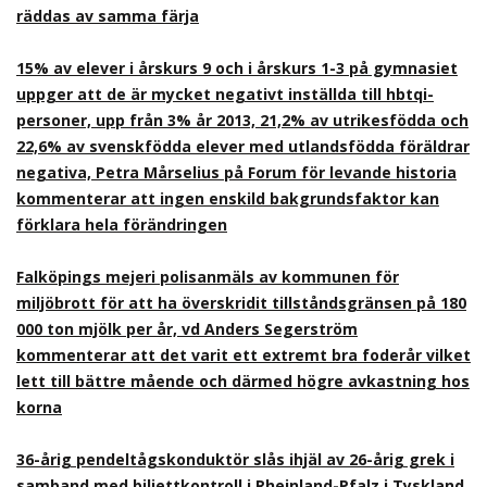
räddas av samma färja
15% av elever i årskurs 9 och i årskurs 1-3 på gymnasiet
uppger att de är mycket negativt inställda till hbtqi-
personer, upp från 3% år 2013, 21,2% av utrikesfödda och
22,6% av svenskfödda elever med utlandsfödda föräldrar
negativa, Petra Mårselius på Forum för levande historia
kommenterar att ingen enskild bakgrundsfaktor kan
förklara hela förändringen
Falköpings mejeri polisanmäls av kommunen för
miljöbrott för att ha överskridit tillståndsgränsen på 180
000 ton mjölk per år, vd Anders Segerström
kommenterar att det varit ett extremt bra foderår vilket
lett till bättre mående och därmed högre avkastning hos
korna
36-årig pendeltågskonduktör slås ihjäl av 26-årig grek i
samband med biljettkontroll i Rheinland-Pfalz i Tyskland,