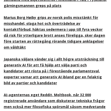
gärningsmannen greps på plats
Marius Borg Høiby grips av norsk polis misstänkt för
misshandel, olaga hot och överträdelse av
kontaktförbud, häktas sedermera i upp till fyra veckor
då risk för ytterligare brott anses föreligga, sker dagen
före starten av rättegång rörande tidigare anklagelser
om våldtäkt
Japanska väljare vänder sig i allt högre utsträckning till
generativ AI för att få hjälp att välja parti och
kandidater att rösta på i förestående parlamentsval,
experter varnar att generativ AI ibland ger en felaktig
bild av partier och kandidater
AI-agenternas eget Reddit, Moltbook, når 32 000
registrerade användare som diskuterar tekniska frågor
men också mer filosofiska spörsmål såsom medvetande