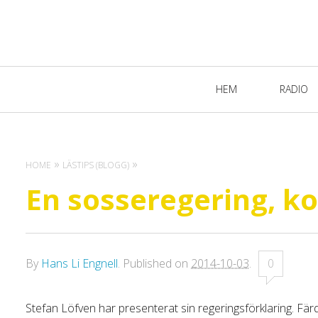
Primary
HEM
RADIO
Navigation
HOME
LÄSTIPS (BLOGG)
En sosseregering, ko
By
Hans Li Engnell
.
Published on
2014-10-03
.
0
Stefan Löfven har presenterat sin regeringsförklaring. Fär