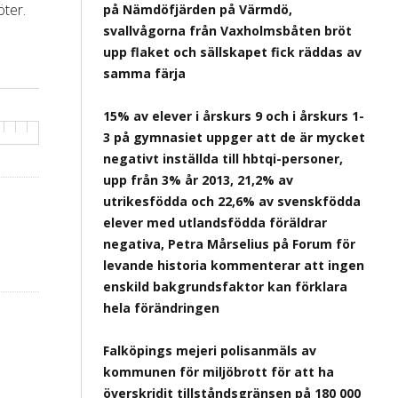
öter.
på Nämdöfjärden på Värmdö,
svallvågorna från Vaxholmsbåten bröt
upp flaket och sällskapet fick räddas av
samma färja
15% av elever i årskurs 9 och i årskurs 1-
3 på gymnasiet uppger att de är mycket
negativt inställda till hbtqi-personer,
upp från 3% år 2013, 21,2% av
utrikesfödda och 22,6% av svenskfödda
elever med utlandsfödda föräldrar
negativa, Petra Mårselius på Forum för
levande historia kommenterar att ingen
enskild bakgrundsfaktor kan förklara
hela förändringen
Falköpings mejeri polisanmäls av
kommunen för miljöbrott för att ha
överskridit tillståndsgränsen på 180 000