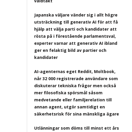
våldtäkt
Japanska väljare vänder sig i allt högre
utsträckning till generativ AI för att få
hjälp att välja parti och kandidater att
rösta på i förestående parlamentsval,
experter varnar att generativ AI ibland
ger en felaktig bild av partier och
kandidater
AI-agenternas eget Reddit, Moltbook,
når 32 000 registrerade användare som
diskuterar tekniska frågor men också
mer filosofiska spörsmål såsom
medvetande eller familjerelation till
annan agent, utgör samtidigt en
säkerhetsrisk för sina mänskliga ägare
Utlänningar som döms till minst ett års