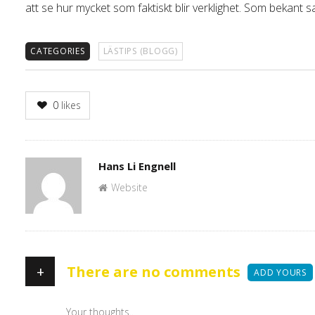
att se hur mycket som faktiskt blir verklighet. Som bekan
CATEGORIES
LÄSTIPS (BLOGG)
0
likes
Author
Hans Li Engnell
Website
+
There are no comments
ADD YOURS