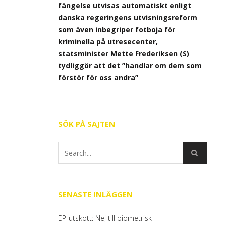
fängelse utvisas automatiskt enligt
danska regeringens utvisningsreform
som även inbegriper fotboja för
kriminella på utresecenter,
statsminister Mette Frederiksen (S)
tydliggör att det ”handlar om dem som
förstör för oss andra”
SÖK PÅ SAJTEN
SENASTE INLÄGGEN
EP-utskott: Nej till biometrisk