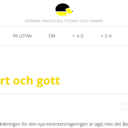
SVENSKA FRIHETLIGA TYCKER OCH TÄNKER
PK-LISTAN
OM
A–D
E–K
rt och gott
driktningen för den nya minoritetsregeringen är lagd, men det åt