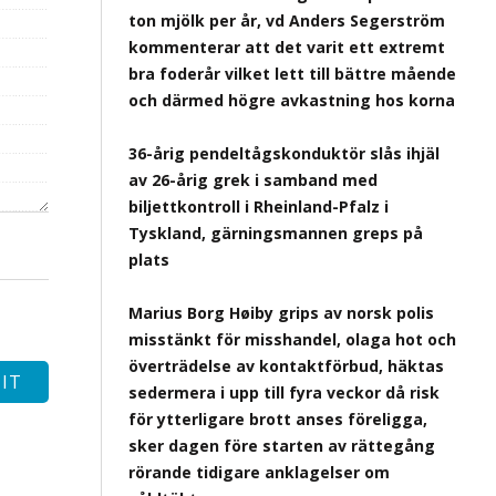
ton mjölk per år, vd Anders Segerström
kommenterar att det varit ett extremt
bra foderår vilket lett till bättre mående
och därmed högre avkastning hos korna
36-årig pendeltågskonduktör slås ihjäl
av 26-årig grek i samband med
biljettkontroll i Rheinland-Pfalz i
Tyskland, gärningsmannen greps på
plats
Marius Borg Høiby grips av norsk polis
misstänkt för misshandel, olaga hot och
överträdelse av kontaktförbud, häktas
sedermera i upp till fyra veckor då risk
för ytterligare brott anses föreligga,
sker dagen före starten av rättegång
rörande tidigare anklagelser om