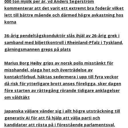
000 ton mjölk per år, vd Anders Segerström
kommenterar att det varit ett extremt bra foderår vilket
lett till bättre mående och därmed högre avkastning hos
korna
36-årig pendeltågskonduktör slås ihjäl av 26-årig grek i
samband med biljettkontroll i Rheinland-Pfalz i Tyskland,
gärningsmannen greps på plats
Marius Borg Høiby grips av norsk polis misstänkt för
misshandel, olaga hot och överträdelse av
kontaktförbud, häktas sedermera i upp till fyra veckor
då risk för ytterligare brott anses föreligga, sker dagen
före starten av rättegång rörande tidigare anklagelser
om våldtäkt
Japanska väljare vänder sig i allt högre utsträckning till
generativ AI för att få hjälp att välja parti och
kandidater att rösta på i förestående parlamentsval,