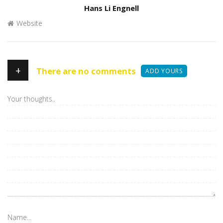
Author
Hans Li Engnell
Website
+
There are no comments
ADD YOURS