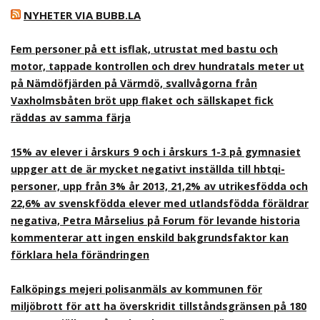
NYHETER VIA BUBB.LA
Fem personer på ett isflak, utrustat med bastu och
motor, tappade kontrollen och drev hundratals meter ut
på Nämdöfjärden på Värmdö, svallvågorna från
Vaxholmsbåten bröt upp flaket och sällskapet fick
räddas av samma färja
15% av elever i årskurs 9 och i årskurs 1-3 på gymnasiet
uppger att de är mycket negativt inställda till hbtqi-
personer, upp från 3% år 2013, 21,2% av utrikesfödda och
22,6% av svenskfödda elever med utlandsfödda föräldrar
negativa, Petra Mårselius på Forum för levande historia
kommenterar att ingen enskild bakgrundsfaktor kan
förklara hela förändringen
Falköpings mejeri polisanmäls av kommunen för
miljöbrott för att ha överskridit tillståndsgränsen på 180