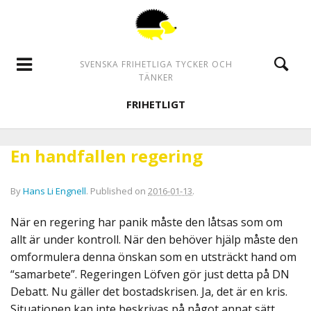
SVENSKA FRIHETLIGA TYCKER OCH
TÄNKER
FRIHETLIGT
En handfallen regering
By
Hans Li Engnell
.
Published on
2016-01-13
.
När en regering har panik måste den låtsas som om
allt är under kontroll. När den behöver hjälp måste den
omformulera denna önskan som en utsträckt hand om
“samarbete”. Regeringen Löfven gör just detta på DN
Debatt. Nu gäller det bostadskrisen. Ja, det är en kris.
Situationen kan inte beskrivas på något annat sätt.