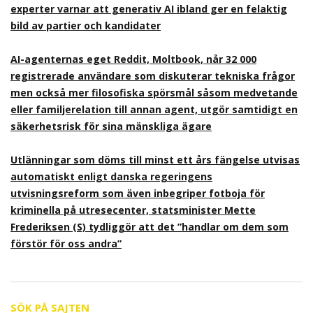
experter varnar att generativ AI ibland ger en felaktig
bild av partier och kandidater
AI-agenternas eget Reddit, Moltbook, når 32 000
registrerade användare som diskuterar tekniska frågor
men också mer filosofiska spörsmål såsom medvetande
eller familjerelation till annan agent, utgör samtidigt en
säkerhetsrisk för sina mänskliga ägare
Utlänningar som döms till minst ett års fängelse utvisas
automatiskt enligt danska regeringens
utvisningsreform som även inbegriper fotboja för
kriminella på utresecenter, statsminister Mette
Frederiksen (S) tydliggör att det ”handlar om dem som
förstör för oss andra”
SÖK PÅ SAJTEN