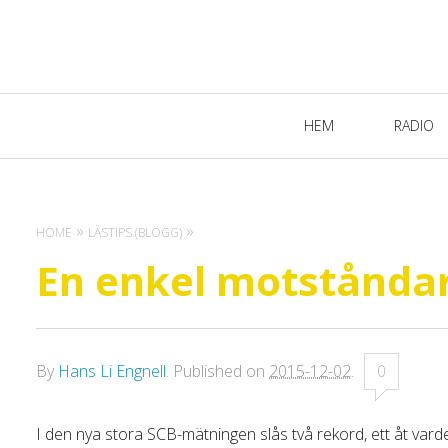
Primary
HEM
RADIO
Navigation
HOME
LÄSTIPS (BLOGG)
En enkel motstånda
By
Hans Li Engnell
.
Published on
2015-12-02
.
0
I den nya stora SCB-mätningen slås två rekord, ett åt var