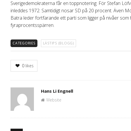
Sverigedemokraterna får en toppnotering. För Stefan Löfv
inleddes 1972. Samtidigt nosar SD på 20 procent. Även 
Batra leder fortfarande ett parti som ligger på nivåer som 
fyraprocentsspärren.
CATEGORIES
LÄSTIPS (BLOGG)
0
likes
Author
Hans Li Engnell
Website