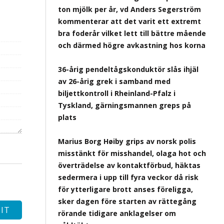
ton mjölk per år, vd Anders Segerström
kommenterar att det varit ett extremt
bra foderår vilket lett till bättre mående
och därmed högre avkastning hos korna
36-årig pendeltågskonduktör slås ihjäl
av 26-årig grek i samband med
biljettkontroll i Rheinland-Pfalz i
Tyskland, gärningsmannen greps på
plats
Marius Borg Høiby grips av norsk polis
misstänkt för misshandel, olaga hot och
överträdelse av kontaktförbud, häktas
sedermera i upp till fyra veckor då risk
för ytterligare brott anses föreligga,
sker dagen före starten av rättegång
rörande tidigare anklagelser om