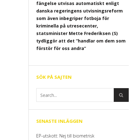
fängelse utvisas automatiskt enligt
danska regeringens utvisningsreform
som även inbegriper fotboja för
kriminella på utresecenter,
statsminister Mette Frederiksen (S)
tydliggör att det ”handlar om dem som
förstör för oss andra”
SÖK PÅ SAJTEN
SENASTE INLÄGGEN
EP-utskott: Nej till biometrisk