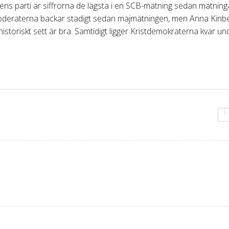
ens parti är siffrorna de lägsta i en SCB-mätning sedan mätnin
Moderaterna backar stadigt sedan majmätningen, men Anna Kinb
historiskt sett är bra. Samtidigt ligger Kristdemokraterna kvar un