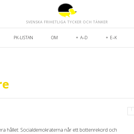
SVENSKA FRIHETLIGA TYCKER OCH TÄNKER
PK-LISTAN
OM
A–D
E–K
re
dera hållet: Socialdemokraterna når ett bottenrekord och