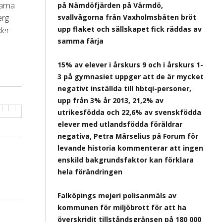
garna
på Nämdöfjärden på Värmdö,
erg
svallvågorna från Vaxholmsbåten bröt
upp flaket och sällskapet fick räddas av
der
samma färja
15% av elever i årskurs 9 och i årskurs 1-
3 på gymnasiet uppger att de är mycket
negativt inställda till hbtqi-personer,
upp från 3% år 2013, 21,2% av
utrikesfödda och 22,6% av svenskfödda
elever med utlandsfödda föräldrar
negativa, Petra Mårselius på Forum för
levande historia kommenterar att ingen
enskild bakgrundsfaktor kan förklara
hela förändringen
Falköpings mejeri polisanmäls av
kommunen för miljöbrott för att ha
överskridit tillståndsgränsen på 180 000