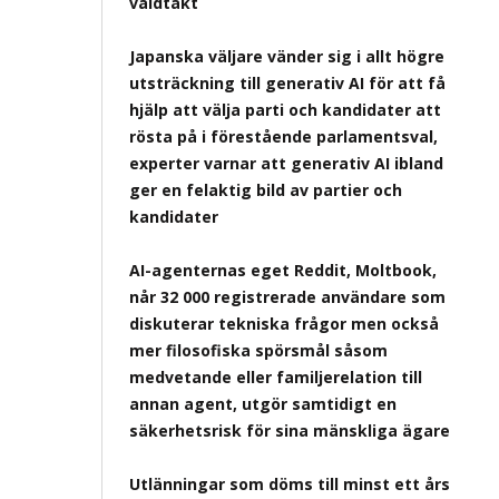
våldtäkt
Japanska väljare vänder sig i allt högre
utsträckning till generativ AI för att få
hjälp att välja parti och kandidater att
rösta på i förestående parlamentsval,
experter varnar att generativ AI ibland
ger en felaktig bild av partier och
kandidater
AI-agenternas eget Reddit, Moltbook,
når 32 000 registrerade användare som
diskuterar tekniska frågor men också
mer filosofiska spörsmål såsom
medvetande eller familjerelation till
annan agent, utgör samtidigt en
säkerhetsrisk för sina mänskliga ägare
Utlänningar som döms till minst ett års