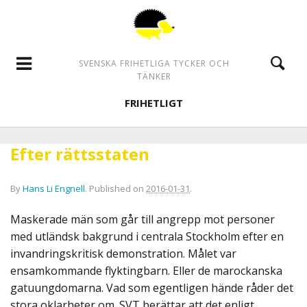
SVENSKA FRIHETLIGA TYCKER OCH
TÄNKER
FRIHETLIGT
Efter rättsstaten
By
Hans Li Engnell
.
Published on
2016-01-31
.
Maskerade män som går till angrepp mot personer
med utländsk bakgrund i centrala Stockholm efter en
invandringskritisk demonstration. Målet var
ensamkommande flyktingbarn. Eller de marockanska
gatuungdomarna. Vad som egentligen hände råder det
stora oklarheter om. SVT berättar att det enligt