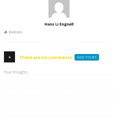
Author
Hans Li Engnell
Website
+
There are no comments
ADD YOURS