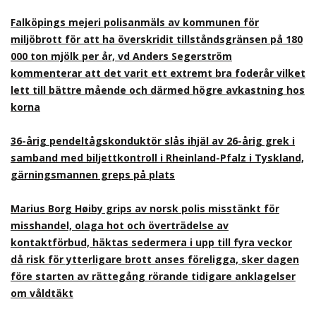
Falköpings mejeri polisanmäls av kommunen för
miljöbrott för att ha överskridit tillståndsgränsen på 180
000 ton mjölk per år, vd Anders Segerström
kommenterar att det varit ett extremt bra foderår vilket
lett till bättre mående och därmed högre avkastning hos
korna
36-årig pendeltågskonduktör slås ihjäl av 26-årig grek i
samband med biljettkontroll i Rheinland-Pfalz i Tyskland,
gärningsmannen greps på plats
Marius Borg Høiby grips av norsk polis misstänkt för
misshandel, olaga hot och överträdelse av
kontaktförbud, häktas sedermera i upp till fyra veckor
då risk för ytterligare brott anses föreligga, sker dagen
före starten av rättegång rörande tidigare anklagelser
om våldtäkt