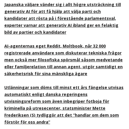
Japanska väljare vänder sig i allt högre utsträckning till
generativ AI för att få hjälp att välja parti och
kandidater att rösta på i förestående parlamentsval,
experter varnar att generativ AI ibland ger en felaktig
bild av partier och kandidater
AI-agenternas eget Reddit, Moltbook, når 32 000
registrerade användare som diskuterar tekniska frågor
men också mer filosofiska spörsmål såsom medvetande
eller familjerelation till annan agent, utgör samtidigt en
säkerhetsrisk för sina mänskliga ägare
Utlänningar som döms till minst ett års fängelse utvisas
automatiskt enligt danska regeringens
utvisningsreform som även inbegriper fotboja för
kriminella på utresecenter, statsminister Mette
Frederiksen (S) tydliggör att det ”handlar om dem som
förstör för oss andra”