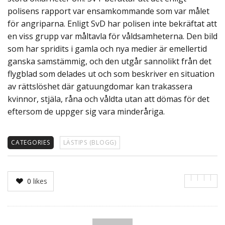
polisens rapport var ensamkommande som var målet
för angriparna. Enligt SvD har polisen inte bekräftat att
en viss grupp var måltavla för våldsamheterna. Den bild
som har spridits i gamla och nya medier är emellertid
ganska samstämmig, och den utgår sannolikt från det
flygblad som delades ut och som beskriver en situation
av rättslöshet där gatuungdomar kan trakassera
kvinnor, stjäla, råna och våldta utan att dömas för det
eftersom de uppger sig vara minderåriga.
CATEGORIES
LÄSTIPS (BLOGG)
0
likes