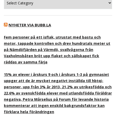
NYHETER VIA BUBB.LA
Fem personer på ett isflak, utrustat med bastu och
motor, tappade kontrollen och drev hundratals meter ut
på Nämdöfjärden på Värmdö, svallvågorna från
Vaxholmsbåten bröt upp flaket och sällskapet fick
räddas av samma färja
15% av elever i årskurs 9 och i årskurs 1-3 på gymnasiet
uppger att de är mycket negativt inställda till hbtqi-
personer, upp från 3% år 2013, 21,2% av utrikesfödda och
22,6% av svenskfödda elever med utlandsfödda föräldrar
negativa, Petra Mårselius på Forum för levande historia
kommenterar att ingen enskild bakgrundsfaktor kan
förklara hela förändringen