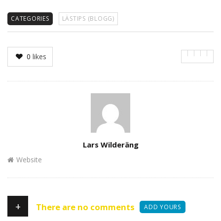
CATEGORIES
LÄSTIPS (BLOGG)
0
likes
Author
Lars Wilderäng
Website
+
There are no comments
ADD YOURS