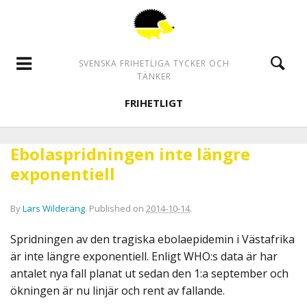
SVENSKA FRIHETLIGA TYCKER OCH
TÄNKER
FRIHETLIGT
Ebolaspridningen inte längre
exponentiell
By
Lars Wilderäng
.
Published on
2014-10-14
.
Spridningen av den tragiska ebolaepidemin i Västafrika
är inte längre exponentiell. Enligt WHO:s data är har
antalet nya fall planat ut sedan den 1:a september och
ökningen är nu linjär och rent av fallande.