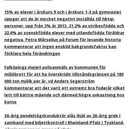
15% av elever i årskurs 9 och i årskurs 1-3 på gymnasiet
uppger att de är mycket negativt inställda till hbtqi-
personer, upp från 3% år 2013, 21,2% av utrikesfödda och
22,6% av svenskfödda elever med utlandsfödda föräldrar
negativa, Petra Mårselius på Forum för levande historia
kommenterar att ingen enskild bakgrundsfaktor kan
förklara hela förändringen
Falköpings mejeri polisanmäls av kommunen för
miljöbrott för att ha överskridit tillståndsgränsen på 180
000 ton mjölk per år, vd Anders Segerström
kommenterar att det varit ett extremt bra foderår vilket
lett till bättre mående och därmed högre avkastning hos
korna
36-årig pendeltågskonduktör slås ihjäl av 26-årig grek i
samband med biljettkontroll i Rheinland-Pfalz i Tyskland,