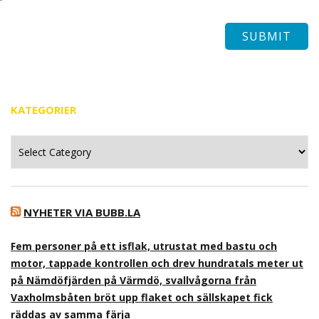
KATEGORIER
Kategorier
NYHETER VIA BUBB.LA
Fem personer på ett isflak, utrustat med bastu och
motor, tappade kontrollen och drev hundratals meter ut
på Nämdöfjärden på Värmdö, svallvågorna från
Vaxholmsbåten bröt upp flaket och sällskapet fick
räddas av samma färja