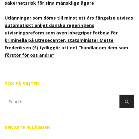
säkerhetsrisk för sina mänskliga ägare
Utlänningar som döms till minst ett års fängelse utvisas
automatiskt enligt danska regeringens
utvisningsreform som även inbegriper fotboja för
kriminella på utresecenter, statsminister Mette
Frederiksen (S) tydliggör att det ”handlar om dem som
förstör för oss andra”
SÖK PÅ SAJTEN
SENASTE INLÄGGEN