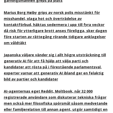
gärningsmannen greps på plats
Marius Borg Høiby grips av norsk polis misstänkt för
misshandel, olaga hot och överträdelse av
kontaktförbud, häktas sedermera i upp till fyra veckor
då risk för ytterligare brott anses föreligga, sker dagen
före starten av rättegång rörande tidigare anklagelser
om våldtäkt
Japanska väljare vänder sig i allt högre utsträckning till
generativ AI för att få hjälp att välja parti och
kandidater att rösta på i förestående parlamentsval,
experter varnar att generativ AI ibland ger en felaktig
bild av partier och kandidater
AI-agenternas eget Reddit, Moltbook, når 32 000
registrerade användare som diskuterar tekniska frågor
men också mer filosofiska spörsmål såsom medvetande
eller familjerelation till annan agent, utgör samtidigt en