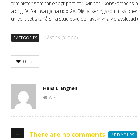
feminister som tar enögt parti för kvinnor i könskampens
aldrig fel för nya galna upptåg. Digitaliseringskommissionen 
universitet ska få sina studieskulder avskrivna vid avslutad 
CATEGORIES
LÄSTIPS (BLOGG)
0
likes
Author
Hans Li Engnell
Website
+
There are no comments
ADD YOURS