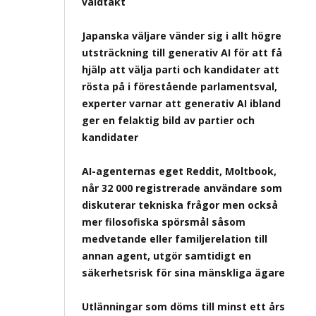
våldtäkt
Japanska väljare vänder sig i allt högre
utsträckning till generativ AI för att få
hjälp att välja parti och kandidater att
rösta på i förestående parlamentsval,
experter varnar att generativ AI ibland
ger en felaktig bild av partier och
kandidater
AI-agenternas eget Reddit, Moltbook,
når 32 000 registrerade användare som
diskuterar tekniska frågor men också
mer filosofiska spörsmål såsom
medvetande eller familjerelation till
annan agent, utgör samtidigt en
säkerhetsrisk för sina mänskliga ägare
Utlänningar som döms till minst ett års