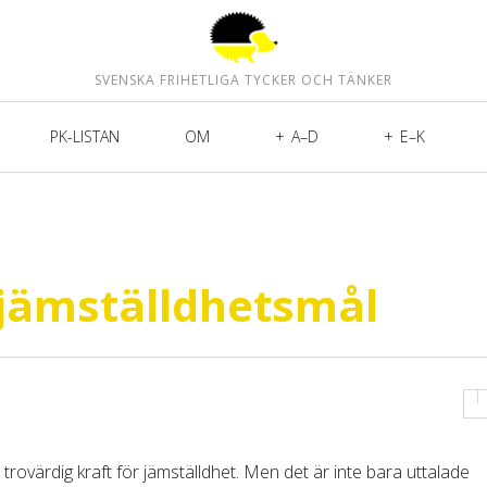
SVENSKA FRIHETLIGA TYCKER OCH TÄNKER
PK-LISTAN
OM
A–D
E–K
 jämställdhetsmål
trovärdig kraft för jämställdhet. Men det är inte bara uttalade