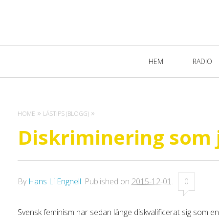
Primary
HEM
RADIO
Navigation
HOME
LÄSTIPS (BLOGG)
Diskriminering som
By
Hans Li Engnell
.
Published on
2015-12-01
.
0
Svensk feminism har sedan länge diskvalificerat sig som en 