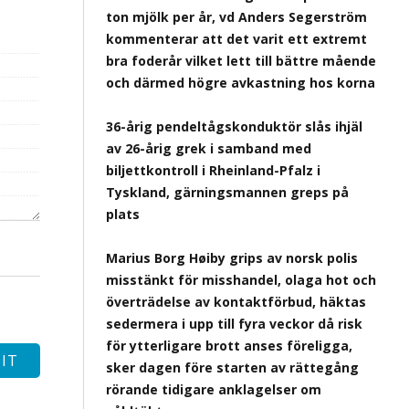
ton mjölk per år, vd Anders Segerström
kommenterar att det varit ett extremt
bra foderår vilket lett till bättre mående
och därmed högre avkastning hos korna
36-årig pendeltågskonduktör slås ihjäl
av 26-årig grek i samband med
biljettkontroll i Rheinland-Pfalz i
Tyskland, gärningsmannen greps på
plats
Marius Borg Høiby grips av norsk polis
misstänkt för misshandel, olaga hot och
överträdelse av kontaktförbud, häktas
sedermera i upp till fyra veckor då risk
för ytterligare brott anses föreligga,
sker dagen före starten av rättegång
rörande tidigare anklagelser om