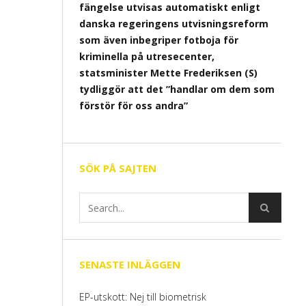
fängelse utvisas automatiskt enligt
danska regeringens utvisningsreform
som även inbegriper fotboja för
kriminella på utresecenter,
statsminister Mette Frederiksen (S)
tydliggör att det ”handlar om dem som
förstör för oss andra”
SÖK PÅ SAJTEN
SENASTE INLÄGGEN
EP-utskott: Nej till biometrisk