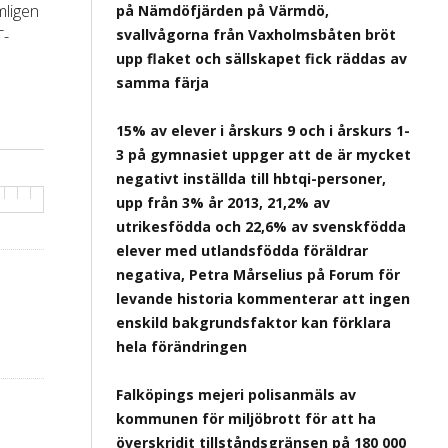
mligen
på Nämdöfjärden på Värmdö,
T-
svallvågorna från Vaxholmsbåten bröt
upp flaket och sällskapet fick räddas av
samma färja
15% av elever i årskurs 9 och i årskurs 1-
3 på gymnasiet uppger att de är mycket
negativt inställda till hbtqi-personer,
upp från 3% år 2013, 21,2% av
utrikesfödda och 22,6% av svenskfödda
elever med utlandsfödda föräldrar
negativa, Petra Mårselius på Forum för
levande historia kommenterar att ingen
enskild bakgrundsfaktor kan förklara
hela förändringen
Falköpings mejeri polisanmäls av
kommunen för miljöbrott för att ha
överskridit tillståndsgränsen på 180 000