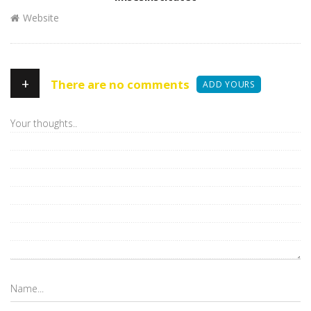
Website
+
There are no comments
ADD YOURS