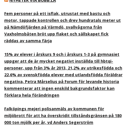
NYHETER VIA BUBB.LA
Fem personer på ett isflak, utrustat med bastu och
motor, tappade kontrollen och drev hundratals meter ut
på Nämdöfjärden på Värmdö, svallvågorna från
Vaxholmsbåten bröt upp flaket och sällskapet fick
räddas av samma färja
15% av elever i årskurs 9 och i årskurs 1-3 på gymnasiet
uppger att de är mycket negativt inställda till hbtqi-
personer, upp från 3% år 2013, 21,2% av utrikesfödda och
22,6% av svenskfödda elever med utlandsfödda föräldrar
negativa, Petra Mårselius på Forum för levande historia
kommenterar att ingen enskild bakgrundsfaktor kan
förklara hela förändringen
Falköpings mejeri polisanmäls av kommunen för
miljöbrott för att ha överskridit tillståndsgränsen på 180
000 ton mjölk per år, vd Anders Segerström