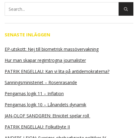
SENASTE INLÄGGEN
EP-utskott: Nej till biometrisk massövervakning
Hur man skapar regimtrogna journalister
PATRIK ENGELLAU: Kan vi lita på antidemokraterna?
Sanningsministeriet – Rosenrasande
Pengarnas logik 11 – Inflation
Pengarnas logik 10 – Lånandets dynamik
JAN-OLOF SANDGREN: Etnicitet spelar roll
PATRIK ENGELLAU: Folkutbyte II
ANDERS LEION: Sveriges obehagligaste politiker IV