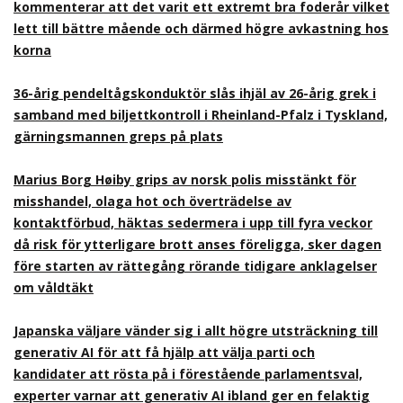
kommenterar att det varit ett extremt bra foderår vilket
lett till bättre mående och därmed högre avkastning hos
korna
36-årig pendeltågskonduktör slås ihjäl av 26-årig grek i
samband med biljettkontroll i Rheinland-Pfalz i Tyskland,
gärningsmannen greps på plats
Marius Borg Høiby grips av norsk polis misstänkt för
misshandel, olaga hot och överträdelse av
kontaktförbud, häktas sedermera i upp till fyra veckor
då risk för ytterligare brott anses föreligga, sker dagen
före starten av rättegång rörande tidigare anklagelser
om våldtäkt
Japanska väljare vänder sig i allt högre utsträckning till
generativ AI för att få hjälp att välja parti och
kandidater att rösta på i förestående parlamentsval,
experter varnar att generativ AI ibland ger en felaktig