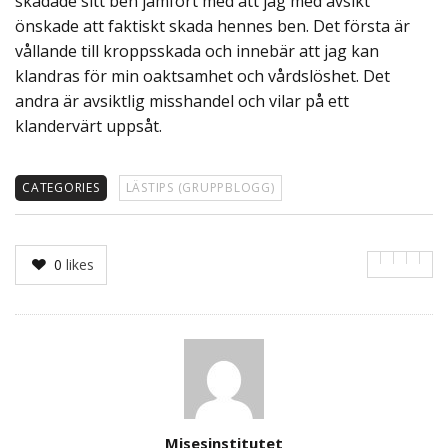
skadade sitt ben jämfört med att jag med avsikt
önskade att faktiskt skada hennes ben. Det första är
vållande till kroppsskada och innebär att jag kan
klandras för min oaktsamhet och vårdslöshet. Det
andra är avsiktlig misshandel och vilar på ett
klandervärt uppsåt.
CATEGORIES
LÄSTIPS (GRUPPBLOGG)
0
likes
Author
Misesinstitutet