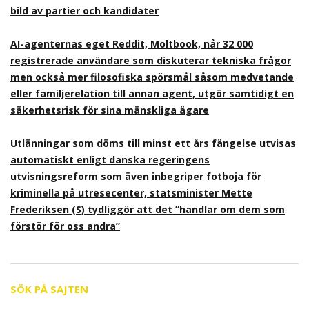
bild av partier och kandidater
AI-agenternas eget Reddit, Moltbook, når 32 000
registrerade användare som diskuterar tekniska frågor
men också mer filosofiska spörsmål såsom medvetande
eller familjerelation till annan agent, utgör samtidigt en
säkerhetsrisk för sina mänskliga ägare
Utlänningar som döms till minst ett års fängelse utvisas
automatiskt enligt danska regeringens
utvisningsreform som även inbegriper fotboja för
kriminella på utresecenter, statsminister Mette
Frederiksen (S) tydliggör att det ”handlar om dem som
förstör för oss andra”
SÖK PÅ SAJTEN