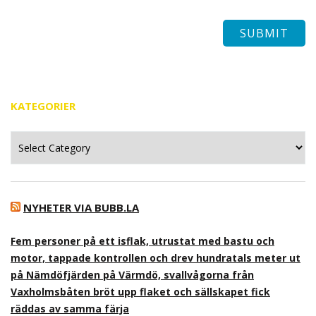
KATEGORIER
Kategorier
NYHETER VIA BUBB.LA
Fem personer på ett isflak, utrustat med bastu och
motor, tappade kontrollen och drev hundratals meter ut
på Nämdöfjärden på Värmdö, svallvågorna från
Vaxholmsbåten bröt upp flaket och sällskapet fick
räddas av samma färja