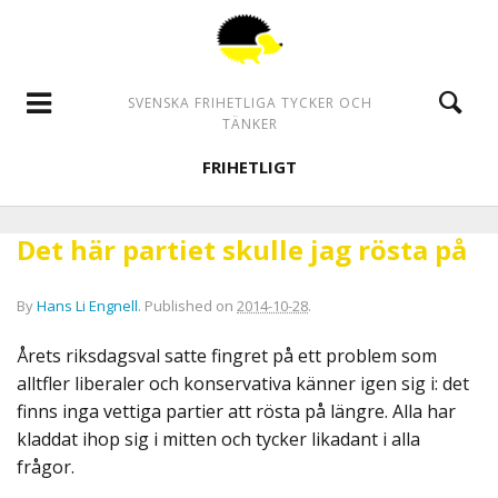
SVENSKA FRIHETLIGA TYCKER OCH
TÄNKER
FRIHETLIGT
Det här partiet skulle jag rösta på
By
Hans Li Engnell
.
Published on
2014-10-28
.
Årets riksdagsval satte fingret på ett problem som
alltfler liberaler och konservativa känner igen sig i: det
finns inga vettiga partier att rösta på längre. Alla har
kladdat ihop sig i mitten och tycker likadant i alla
frågor.