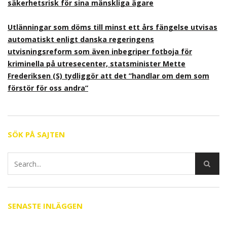
säkerhetsrisk för sina mänskliga ägare
Utlänningar som döms till minst ett års fängelse utvisas
automatiskt enligt danska regeringens
utvisningsreform som även inbegriper fotboja för
kriminella på utresecenter, statsminister Mette
Frederiksen (S) tydliggör att det ”handlar om dem som
förstör för oss andra”
SÖK PÅ SAJTEN
SENASTE INLÄGGEN