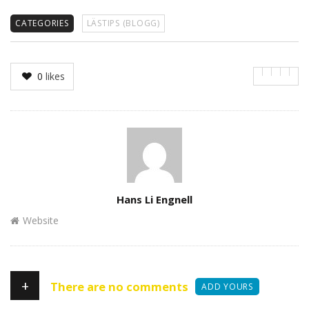
CATEGORIES
LÄSTIPS (BLOGG)
0
likes
Author
Hans Li Engnell
Website
+
There are no comments
ADD YOURS