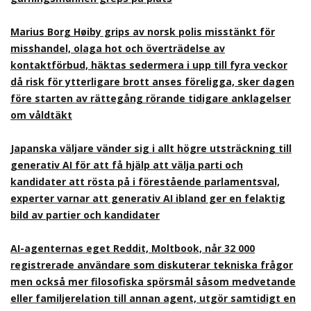
Marius Borg Høiby grips av norsk polis misstänkt för
misshandel, olaga hot och överträdelse av
kontaktförbud, häktas sedermera i upp till fyra veckor
då risk för ytterligare brott anses föreligga, sker dagen
före starten av rättegång rörande tidigare anklagelser
om våldtäkt
Japanska väljare vänder sig i allt högre utsträckning till
generativ AI för att få hjälp att välja parti och
kandidater att rösta på i förestående parlamentsval,
experter varnar att generativ AI ibland ger en felaktig
bild av partier och kandidater
AI-agenternas eget Reddit, Moltbook, når 32 000
registrerade användare som diskuterar tekniska frågor
men också mer filosofiska spörsmål såsom medvetande
eller familjerelation till annan agent, utgör samtidigt en