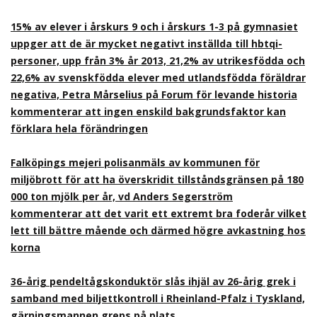
15% av elever i årskurs 9 och i årskurs 1-3 på gymnasiet
uppger att de är mycket negativt inställda till hbtqi-
personer, upp från 3% år 2013, 21,2% av utrikesfödda och
22,6% av svenskfödda elever med utlandsfödda föräldrar
negativa, Petra Mårselius på Forum för levande historia
kommenterar att ingen enskild bakgrundsfaktor kan
förklara hela förändringen
Falköpings mejeri polisanmäls av kommunen för
miljöbrott för att ha överskridit tillståndsgränsen på 180
000 ton mjölk per år, vd Anders Segerström
kommenterar att det varit ett extremt bra foderår vilket
lett till bättre mående och därmed högre avkastning hos
korna
36-årig pendeltågskonduktör slås ihjäl av 26-årig grek i
samband med biljettkontroll i Rheinland-Pfalz i Tyskland,
gärningsmannen greps på plats