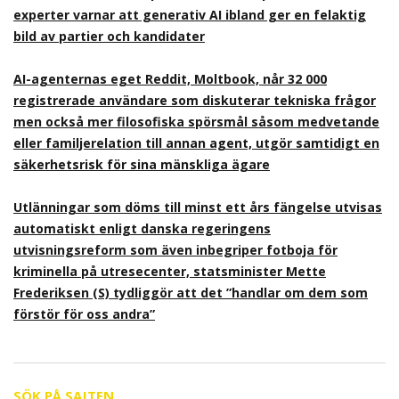
experter varnar att generativ AI ibland ger en felaktig
bild av partier och kandidater
AI-agenternas eget Reddit, Moltbook, når 32 000
registrerade användare som diskuterar tekniska frågor
men också mer filosofiska spörsmål såsom medvetande
eller familjerelation till annan agent, utgör samtidigt en
säkerhetsrisk för sina mänskliga ägare
Utlänningar som döms till minst ett års fängelse utvisas
automatiskt enligt danska regeringens
utvisningsreform som även inbegriper fotboja för
kriminella på utresecenter, statsminister Mette
Frederiksen (S) tydliggör att det ”handlar om dem som
förstör för oss andra”
SÖK PÅ SAJTEN