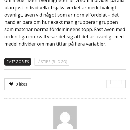
om medel. Men i verkligheten är vi som individer på alla
plan just individuella. I själva verket är medel väldigt
ovanligt, även vid något som är normalfördelat – det
handlar bara om hur exakt man grupperar gruppen
som matchar normalfördelningens topp. Fast även med
ordentliga intervall visar det sig att det är ovanligt med
medelindivider om man tittar på flera variabler.
CATEGORIES
LÄSTIPS (BLOGG)
0
likes