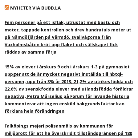
NYHETER VIA BUBB.LA
Fem personer på ett isflak, utrustat med bastu och
motor, tappade kontrollen och drev hundratals meter ut
på Nämdöfjärden på Värmdö, svallvågorna från
Vaxholmsbåten bröt upp flaket och sällskapet fick
räddas av samma färja
15% av elever i årskurs 9 och i årskurs 1-3 på gymnasiet
uppger att de är mycket negativt inställda till hbtqi-
personer, upp från 3% år 2013, 21,2% av utrikesfödda och
22,6% av svenskfödda elever med utlandsfödda föräldrar
negativa, Petra Mårselius på Forum för levande historia
kommenterar att ingen enskild bakgrundsfaktor kan
förklara hela förändringen
Falköpings mejeri polisanmäls av kommunen för
miljöbrott för att ha överskridit tillståndsgränsen på 180