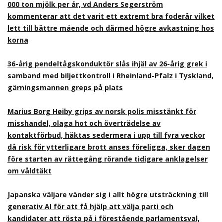
000 ton mjölk per år, vd Anders Segerström
kommenterar att det varit ett extremt bra foderår vilket
lett till bättre mående och därmed högre avkastning hos
korna
36-årig pendeltågskonduktör slås ihjäl av 26-årig grek i
samband med biljettkontroll i Rheinland-Pfalz i Tyskland,
gärningsmannen greps på plats
Marius Borg Høiby grips av norsk polis misstänkt för
misshandel, olaga hot och överträdelse av
kontaktförbud, häktas sedermera i upp till fyra veckor
då risk för ytterligare brott anses föreligga, sker dagen
före starten av rättegång rörande tidigare anklagelser
om våldtäkt
Japanska väljare vänder sig i allt högre utsträckning till
generativ AI för att få hjälp att välja parti och
kandidater att rösta på i förestående parlamentsval,