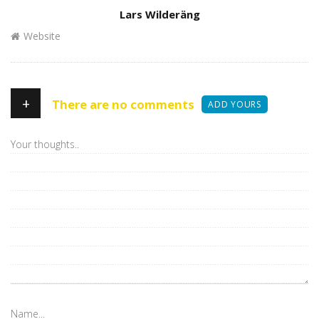
Author
Lars Wilderäng
Website
+
There are no comments
ADD YOURS