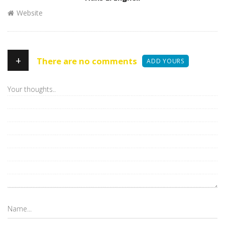
Website
+
There are no comments
ADD YOURS