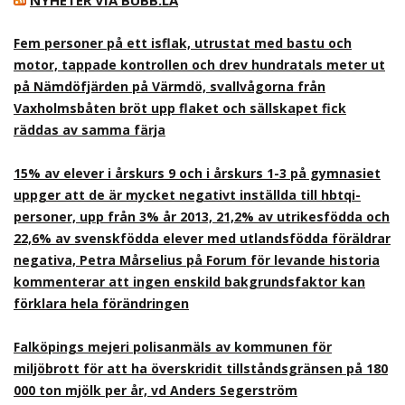
NYHETER VIA BUBB.LA
Fem personer på ett isflak, utrustat med bastu och
motor, tappade kontrollen och drev hundratals meter ut
på Nämdöfjärden på Värmdö, svallvågorna från
Vaxholmsbåten bröt upp flaket och sällskapet fick
räddas av samma färja
15% av elever i årskurs 9 och i årskurs 1-3 på gymnasiet
uppger att de är mycket negativt inställda till hbtqi-
personer, upp från 3% år 2013, 21,2% av utrikesfödda och
22,6% av svenskfödda elever med utlandsfödda föräldrar
negativa, Petra Mårselius på Forum för levande historia
kommenterar att ingen enskild bakgrundsfaktor kan
förklara hela förändringen
Falköpings mejeri polisanmäls av kommunen för
miljöbrott för att ha överskridit tillståndsgränsen på 180
000 ton mjölk per år, vd Anders Segerström