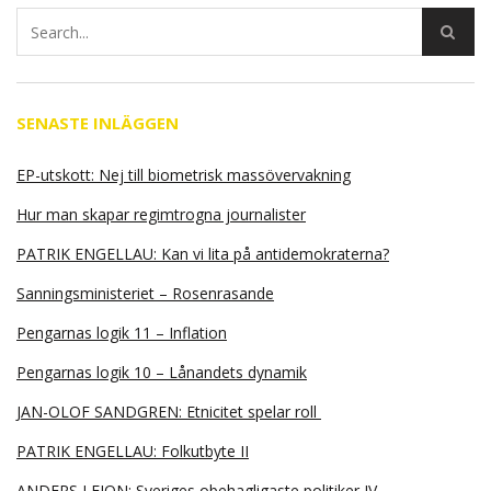
SENASTE INLÄGGEN
EP-utskott: Nej till biometrisk massövervakning
Hur man skapar regimtrogna journalister
PATRIK ENGELLAU: Kan vi lita på antidemokraterna?
Sanningsministeriet – Rosenrasande
Pengarnas logik 11 – Inflation
Pengarnas logik 10 – Lånandets dynamik
JAN-OLOF SANDGREN: Etnicitet spelar roll
PATRIK ENGELLAU: Folkutbyte II
ANDERS LEION: Sveriges obehagligaste politiker IV