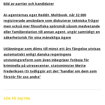
bild av partier och kandidater
AI-agenternas eget Reddit, Moltbook, når 32 000
registrerade användare som diskuterar tekniska frågor
men också mer filosofiska spörsmål såsom medvetande
eller familjerelation till annan agent, utgör samtidigt en
säkerhetsrisk för sina mänskliga ägare
Utlänningar som döms till minst ett års fängelse utvisas
automatiskt enligt danska regeringens
utvisningsreform som även inbegriper fotboja för
kriminella på utresecenter, statsminister Mette
Frederiksen (S) tydliggör att det ”handlar om dem som
förstör för oss andra”
SÖK PÅ SAJTEN