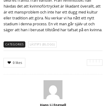
bedrivs främst från vänster. Från feministiskt håll
hävdas det att kvinnoförtrycket är likadant överallt, att
är ett mansproblem och inte har ett dugg med kultur
eller tradition att göra. Nu verkar vi ha nått ett nytt
stadium i denna process. En vit man går själv ut och
säger att han i berusat tillstånd har tafsat på en kvinna.
CATEGORIES
LÄSTIPS (BLOGG)
0
likes
Author
Hans Li Engnell