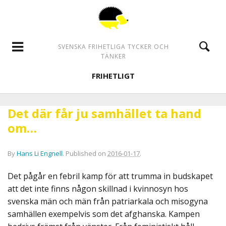
SVENSKA FRIHETLIGA TYCKER OCH
TÄNKER
FRIHETLIGT
Det där får ju samhället ta hand
om…
By
Hans Li Engnell
.
Published on
2016-01-17
.
Det pågår en febril kamp för att trumma in budskapet
att det inte finns någon skillnad i kvinnosyn hos
svenska män och män från patriarkala och misogyna
samhällen exempelvis som det afghanska. Kampen