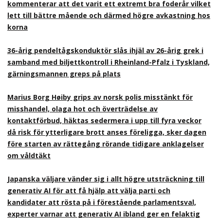
kommenterar att det varit ett extremt bra foderår vilket
lett till bättre mående och därmed högre avkastning hos
korna
36-årig pendeltågskonduktör slås ihjäl av 26-årig grek i
samband med biljettkontroll i Rheinland-Pfalz i Tyskland,
gärningsmannen greps på plats
Marius Borg Høiby grips av norsk polis misstänkt för
misshandel, olaga hot och överträdelse av
kontaktförbud, häktas sedermera i upp till fyra veckor
då risk för ytterligare brott anses föreligga, sker dagen
före starten av rättegång rörande tidigare anklagelser
om våldtäkt
Japanska väljare vänder sig i allt högre utsträckning till
generativ AI för att få hjälp att välja parti och
kandidater att rösta på i förestående parlamentsval,
experter varnar att generativ AI ibland ger en felaktig