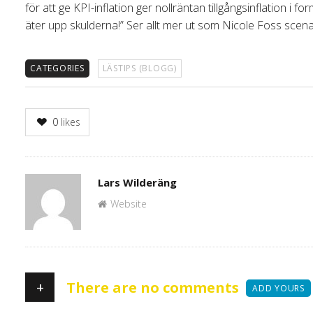
för att ge KPI-inflation ger nollräntan tillgångsinflation i
äter upp skulderna!” Ser allt mer ut som Nicole Foss scenario
CATEGORIES
LÄSTIPS (BLOGG)
0
likes
Author
Lars Wilderäng
Website
+
There are no comments
ADD YOURS