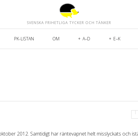
SVENSKA FRIHETLIGA TYCKER OCH TÄNKER
PK-LISTAN
OM
A–D
E–K
oktober 2012. Samtidigt har räntevapnet helt misslyckats och istä