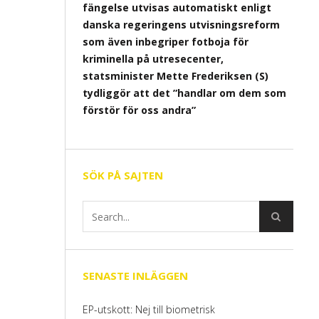
fängelse utvisas automatiskt enligt
danska regeringens utvisningsreform
som även inbegriper fotboja för
kriminella på utresecenter,
statsminister Mette Frederiksen (S)
tydliggör att det ”handlar om dem som
förstör för oss andra”
SÖK PÅ SAJTEN
SENASTE INLÄGGEN
EP-utskott: Nej till biometrisk