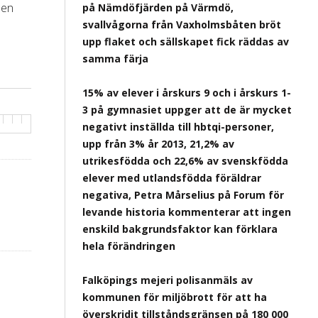
nen
på Nämdöfjärden på Värmdö,
svallvågorna från Vaxholmsbåten bröt
upp flaket och sällskapet fick räddas av
samma färja
15% av elever i årskurs 9 och i årskurs 1-
3 på gymnasiet uppger att de är mycket
negativt inställda till hbtqi-personer,
upp från 3% år 2013, 21,2% av
utrikesfödda och 22,6% av svenskfödda
elever med utlandsfödda föräldrar
negativa, Petra Mårselius på Forum för
levande historia kommenterar att ingen
enskild bakgrundsfaktor kan förklara
hela förändringen
Falköpings mejeri polisanmäls av
kommunen för miljöbrott för att ha
överskridit tillståndsgränsen på 180 000