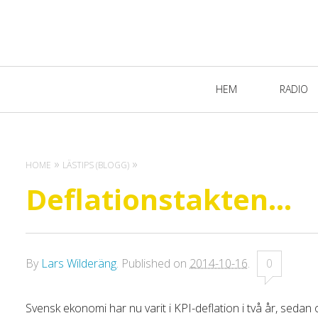
Primary
HEM
RADIO
Navigation
HOME
LÄSTIPS (BLOGG)
Deflationstakten…
By
Lars Wilderäng
.
Published on
2014-10-16
.
0
Svensk ekonomi har nu varit i KPI-deflation i två år, sedan 