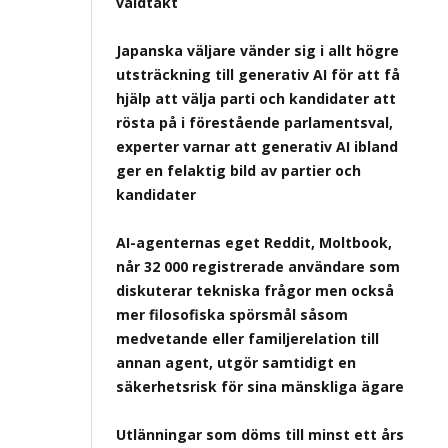
våldtäkt
Japanska väljare vänder sig i allt högre
utsträckning till generativ AI för att få
hjälp att välja parti och kandidater att
rösta på i förestående parlamentsval,
experter varnar att generativ AI ibland
ger en felaktig bild av partier och
kandidater
AI-agenternas eget Reddit, Moltbook,
når 32 000 registrerade användare som
diskuterar tekniska frågor men också
mer filosofiska spörsmål såsom
medvetande eller familjerelation till
annan agent, utgör samtidigt en
säkerhetsrisk för sina mänskliga ägare
Utlänningar som döms till minst ett års