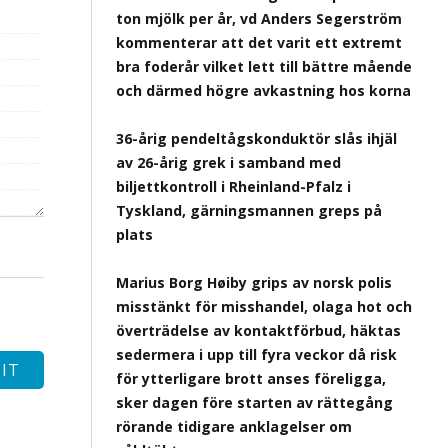
ton mjölk per år, vd Anders Segerström
kommenterar att det varit ett extremt
bra foderår vilket lett till bättre mående
och därmed högre avkastning hos korna
36-årig pendeltågskonduktör slås ihjäl
av 26-årig grek i samband med
biljettkontroll i Rheinland-Pfalz i
Tyskland, gärningsmannen greps på
plats
Marius Borg Høiby grips av norsk polis
misstänkt för misshandel, olaga hot och
överträdelse av kontaktförbud, häktas
sedermera i upp till fyra veckor då risk
för ytterligare brott anses föreligga,
sker dagen före starten av rättegång
rörande tidigare anklagelser om