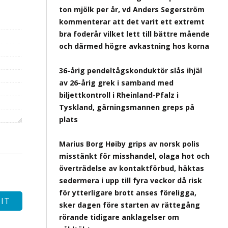
ton mjölk per år, vd Anders Segerström
kommenterar att det varit ett extremt
bra foderår vilket lett till bättre mående
och därmed högre avkastning hos korna
36-årig pendeltågskonduktör slås ihjäl
av 26-årig grek i samband med
biljettkontroll i Rheinland-Pfalz i
Tyskland, gärningsmannen greps på
plats
Marius Borg Høiby grips av norsk polis
misstänkt för misshandel, olaga hot och
överträdelse av kontaktförbud, häktas
sedermera i upp till fyra veckor då risk
för ytterligare brott anses föreligga,
sker dagen före starten av rättegång
rörande tidigare anklagelser om