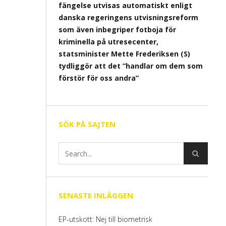
fängelse utvisas automatiskt enligt
danska regeringens utvisningsreform
som även inbegriper fotboja för
kriminella på utresecenter,
statsminister Mette Frederiksen (S)
tydliggör att det ”handlar om dem som
förstör för oss andra”
SÖK PÅ SAJTEN
SENASTE INLÄGGEN
EP-utskott: Nej till biometrisk