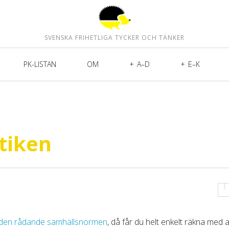
SVENSKA FRIHETLIGA TYCKER OCH TÄNKER
PK-LISTAN
OM
A–D
E–K
itiken
 den rådande samhällsnormen
, då får du helt enkelt räkna med a