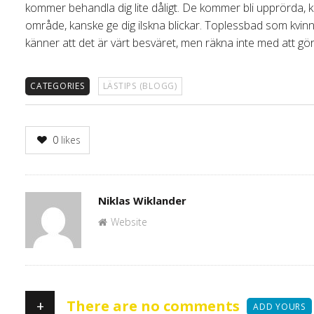
kommer behandla dig lite dåligt. De kommer bli upprörda, ka
område, kanske ge dig ilskna blickar. Toplessbad som kvin
känner att det är värt besväret, men räkna inte med att gör
CATEGORIES
LÄSTIPS (BLOGG)
0
likes
Author
Niklas Wiklander
Website
+
There are no comments
ADD YOURS