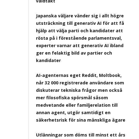
våldtäkt
Japanska väljare vänder sig i allt högre
utsträckning till generativ AI för att få
hjälp att välja parti och kandidater att
rösta på i förestående parlamentsval,
experter varnar att generativ AI ibland
ger en felaktig bild av partier och
kandidater
AI-agenternas eget Reddit, Moltbook,
når 32 000 registrerade användare som
diskuterar tekniska frågor men också
mer filosofiska spörsmål såsom
medvetande eller familjerelation till
annan agent, utgör samtidigt en
säkerhetsrisk för sina mänskliga ägare
Utlänningar som döms till minst ett års