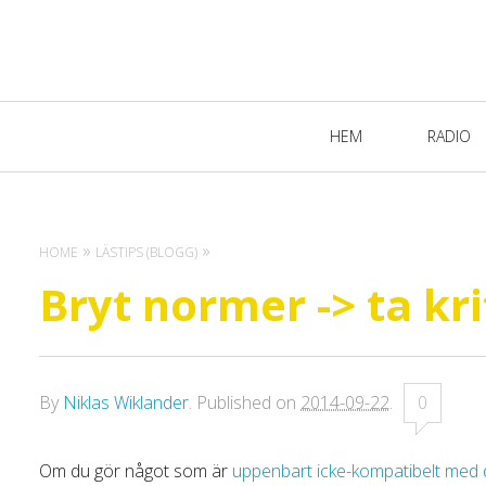
Primary
HEM
RADIO
Navigation
HOME
LÄSTIPS (BLOGG)
Bryt normer -> ta kr
By
Niklas Wiklander
.
Published on
2014-09-22
.
0
Om du gör något som är
uppenbart icke-kompatibelt med