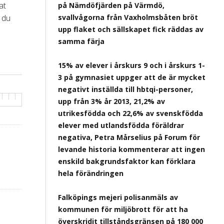
at
på Nämdöfjärden på Värmdö,
 du
svallvågorna från Vaxholmsbåten bröt
upp flaket och sällskapet fick räddas av
samma färja
15% av elever i årskurs 9 och i årskurs 1-
3 på gymnasiet uppger att de är mycket
negativt inställda till hbtqi-personer,
upp från 3% år 2013, 21,2% av
utrikesfödda och 22,6% av svenskfödda
elever med utlandsfödda föräldrar
negativa, Petra Mårselius på Forum för
levande historia kommenterar att ingen
enskild bakgrundsfaktor kan förklara
hela förändringen
Falköpings mejeri polisanmäls av
kommunen för miljöbrott för att ha
överskridit tillståndsgränsen på 180 000