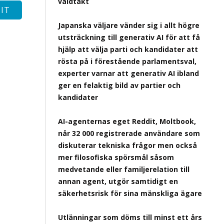
våldtäkt
Japanska väljare vänder sig i allt högre
utsträckning till generativ AI för att få
hjälp att välja parti och kandidater att
rösta på i förestående parlamentsval,
experter varnar att generativ AI ibland
ger en felaktig bild av partier och
kandidater
AI-agenternas eget Reddit, Moltbook,
når 32 000 registrerade användare som
diskuterar tekniska frågor men också
mer filosofiska spörsmål såsom
medvetande eller familjerelation till
annan agent, utgör samtidigt en
säkerhetsrisk för sina mänskliga ägare
Utlänningar som döms till minst ett års