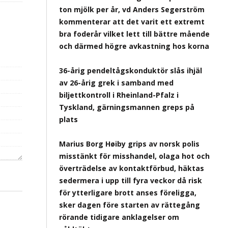
ton mjölk per år, vd Anders Segerström
kommenterar att det varit ett extremt
bra foderår vilket lett till bättre mående
och därmed högre avkastning hos korna
36-årig pendeltågskonduktör slås ihjäl
av 26-årig grek i samband med
biljettkontroll i Rheinland-Pfalz i
Tyskland, gärningsmannen greps på
plats
Marius Borg Høiby grips av norsk polis
misstänkt för misshandel, olaga hot och
överträdelse av kontaktförbud, häktas
sedermera i upp till fyra veckor då risk
för ytterligare brott anses föreligga,
sker dagen före starten av rättegång
rörande tidigare anklagelser om