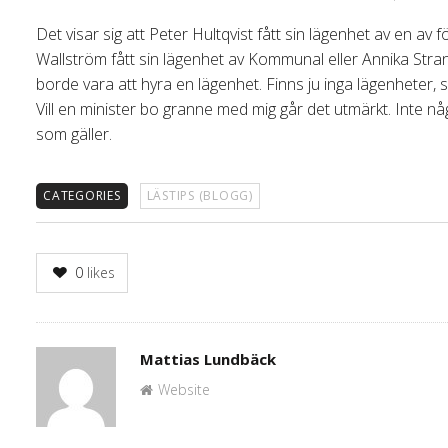
Det visar sig att Peter Hultqvist fått sin lägenhet av en av 
Wallström fått sin lägenhet av Kommunal eller Annika Strand
borde vara att hyra en lägenhet. Finns ju inga lägenheter, s
Vill en minister bo granne med mig går det utmärkt. Inte nå
som gäller.
CATEGORIES
LÄSTIPS (BLOGG)
0
likes
Author
Mattias Lundbäck
Website