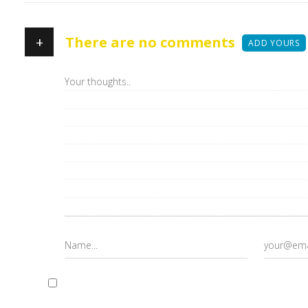
+
There are no comments
ADD YOURS