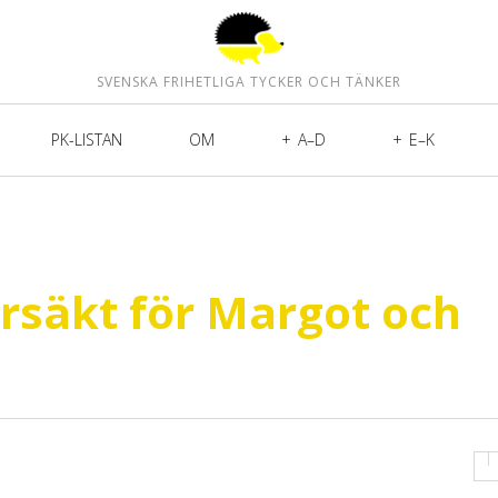
SVENSKA FRIHETLIGA TYCKER OCH TÄNKER
PK-LISTAN
OM
A–D
E–K
ursäkt för Margot och