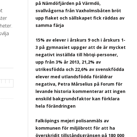
på Nämdöfjärden på Värmdö,
ot
svallvågorna från Vaxholmsbåten bröt
ster
upp flaket och sällskapet fick räddas av
heter.
samma färja
vilja
15% av elever i årskurs 9 och i årskurs 1-
3 på gymnasiet uppger att de är mycket
negativt inställda till hbtqi-personer,
upp från 3% år 2013, 21,2% av
utrikesfödda och 22,6% av svenskfödda
elever med utlandsfödda föräldrar
negativa, Petra Mårselius på Forum för
levande historia kommenterar att ingen
enskild bakgrundsfaktor kan förklara
hela förändringen
Falköpings mejeri polisanmäls av
kommunen för miljöbrott för att ha
överskridit tillståndsgränsen på 180 000