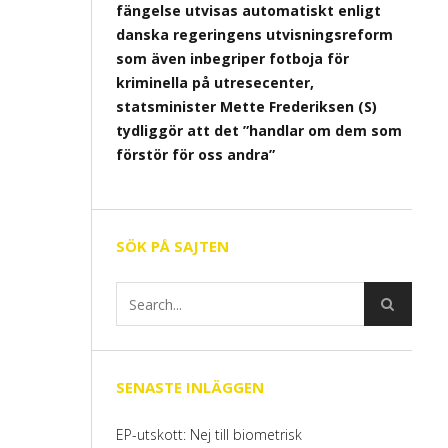
fängelse utvisas automatiskt enligt
danska regeringens utvisningsreform
som även inbegriper fotboja för
kriminella på utresecenter,
statsminister Mette Frederiksen (S)
tydliggör att det ”handlar om dem som
förstör för oss andra”
SÖK PÅ SAJTEN
SENASTE INLÄGGEN
EP-utskott: Nej till biometrisk