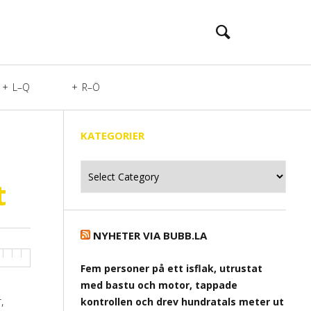
L–Q
R–Ö
KATEGORIER
Kategorier
t
NYHETER VIA BUBB.LA
Fem personer på ett isflak, utrustat
med bastu och motor, tappade
,
kontrollen och drev hundratals meter ut