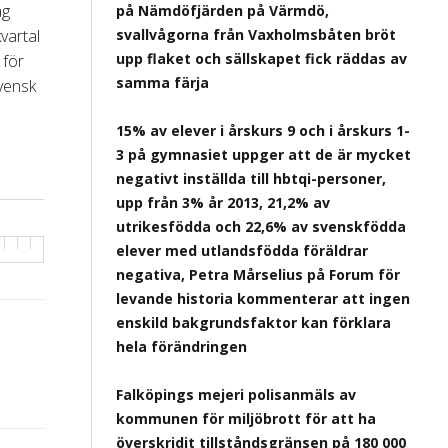
ag
på Nämdöfjärden på Värmdö,
vartal
svallvågorna från Vaxholmsbåten bröt
upp flaket och sällskapet fick räddas av
 för
samma färja
svensk
15% av elever i årskurs 9 och i årskurs 1-
3 på gymnasiet uppger att de är mycket
negativt inställda till hbtqi-personer,
upp från 3% år 2013, 21,2% av
utrikesfödda och 22,6% av svenskfödda
elever med utlandsfödda föräldrar
negativa, Petra Mårselius på Forum för
levande historia kommenterar att ingen
enskild bakgrundsfaktor kan förklara
hela förändringen
Falköpings mejeri polisanmäls av
kommunen för miljöbrott för att ha
överskridit tillståndsgränsen på 180 000