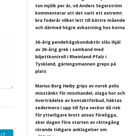
ton mjölk per år, vd Anders Segerström
kommenterar att det varit ett extremt
bra foderår vilket lett till bättre mående
och därmed högre avkastning hos korna
36-årig pendeltågskonduktör slås ihjäl
av 26-årig grek i samband med
biljettkontroll i Rheinland-Pfalz i
Tyskland, gärningsmannen greps på
plats
Marius Borg Høiby grips av norsk polis
misstänkt för misshandel, olaga hot och
överträdelse av kontaktförbud, häktas
sedermera i upp till fyra veckor då risk
för ytterligare brott anses föreligga,
sker dagen före starten av rättegång
rörande tidigare anklagelser om