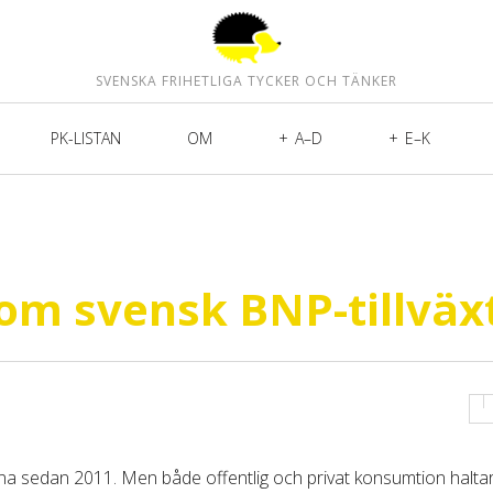
SVENSKA FRIHETLIGA TYCKER OCH TÄNKER
PK-LISTAN
OM
A–D
E–K
om svensk BNP-tillväx
erna sedan 2011. Men både offentlig och privat konsumtion haltar