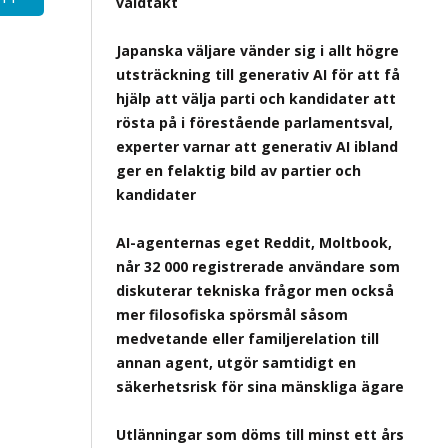
våldtäkt
Japanska väljare vänder sig i allt högre
utsträckning till generativ AI för att få
hjälp att välja parti och kandidater att
rösta på i förestående parlamentsval,
experter varnar att generativ AI ibland
ger en felaktig bild av partier och
kandidater
AI-agenternas eget Reddit, Moltbook,
når 32 000 registrerade användare som
diskuterar tekniska frågor men också
mer filosofiska spörsmål såsom
medvetande eller familjerelation till
annan agent, utgör samtidigt en
säkerhetsrisk för sina mänskliga ägare
Utlänningar som döms till minst ett års