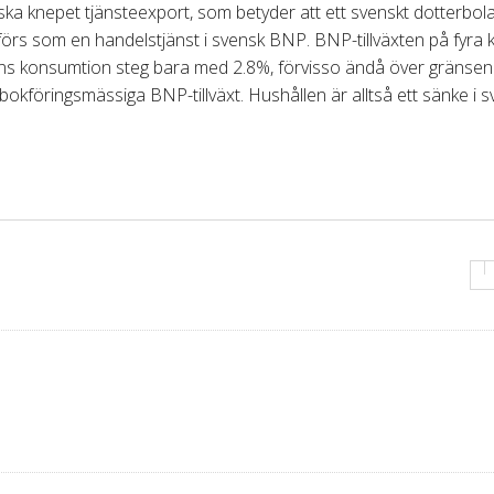
ska knepet tjänsteexport, som betyder att ett svenskt dotterbol
okförs som en handelstjänst i svensk BNP. BNP-tillväxten på fyra k
ens konsumtion steg bara med 2.8%, förvisso ändå över gränsen
bokföringsmässiga BNP-tillväxt. Hushållen är alltså ett sänke i 