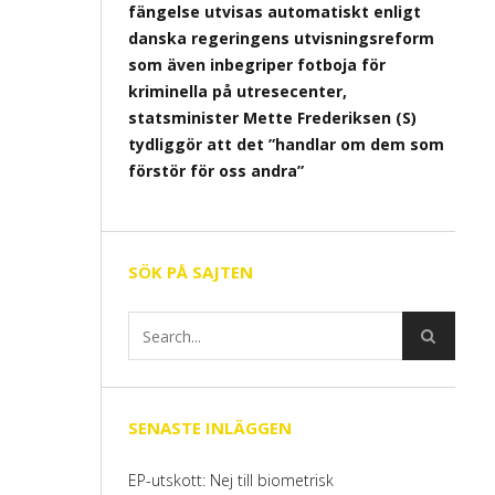
fängelse utvisas automatiskt enligt
danska regeringens utvisningsreform
som även inbegriper fotboja för
kriminella på utresecenter,
statsminister Mette Frederiksen (S)
tydliggör att det ”handlar om dem som
förstör för oss andra”
SÖK PÅ SAJTEN
SENASTE INLÄGGEN
EP-utskott: Nej till biometrisk