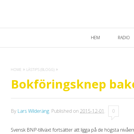
Primary
HEM
RADIO
Navigation
HOME
LÄSTIPS (BLOGG)
Bokföringsknep bak
By
Lars Wilderäng
.
Published on
2015-12-01
.
0
Svensk BNP-tillväxt fortsätter att ligga på de högsta nivå