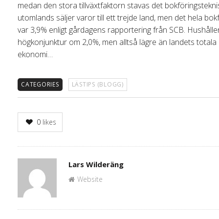
medan den stora tillväxtfaktorn stavas det bokföringstekni
utomlands säljer varor till ett trejde land, men det hela b
var 3,9% enligt gårdagens rapportering från SCB. Hushåll
högkonjunktur om 2,0%, men alltså lägre än landets totala 
ekonomi…
CATEGORIES
LÄSTIPS (BLOGG)
0
likes
Author
Lars Wilderäng
Website