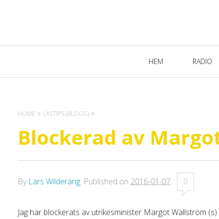
Primary
HEM
RADIO
Navigation
HOME
LÄSTIPS (BLOGG)
Blockerad av Margot
By
Lars Wilderäng
.
Published on
2016-01-07
.
0
Jag har blockerats av utrikesminister Margot Wallström (s) 