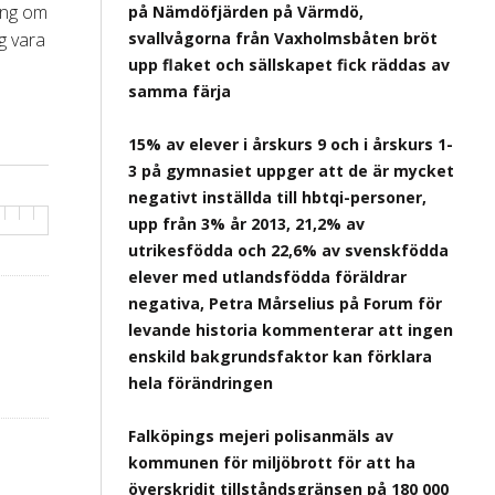
ting om
på Nämdöfjärden på Värmdö,
g vara
svallvågorna från Vaxholmsbåten bröt
upp flaket och sällskapet fick räddas av
samma färja
15% av elever i årskurs 9 och i årskurs 1-
3 på gymnasiet uppger att de är mycket
negativt inställda till hbtqi-personer,
upp från 3% år 2013, 21,2% av
utrikesfödda och 22,6% av svenskfödda
elever med utlandsfödda föräldrar
negativa, Petra Mårselius på Forum för
levande historia kommenterar att ingen
enskild bakgrundsfaktor kan förklara
hela förändringen
Falköpings mejeri polisanmäls av
kommunen för miljöbrott för att ha
överskridit tillståndsgränsen på 180 000