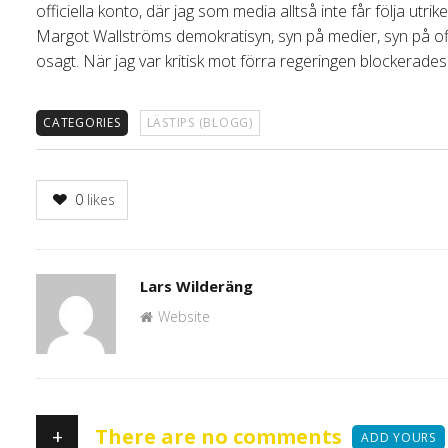
officiella konto, där jag som media alltså inte får följa utr
Margot Wallströms demokratisyn, syn på medier, syn på offe
osagt. När jag var kritisk mot förra regeringen blockerades 
CATEGORIES
LÄSTIPS (BLOGG)
0
likes
Author
Lars Wilderäng
Website
+
There are no comments
ADD YOURS