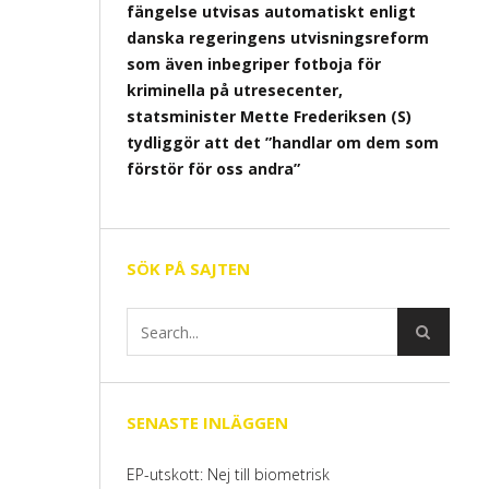
fängelse utvisas automatiskt enligt
danska regeringens utvisningsreform
som även inbegriper fotboja för
kriminella på utresecenter,
statsminister Mette Frederiksen (S)
tydliggör att det ”handlar om dem som
förstör för oss andra”
SÖK PÅ SAJTEN
SENASTE INLÄGGEN
EP-utskott: Nej till biometrisk