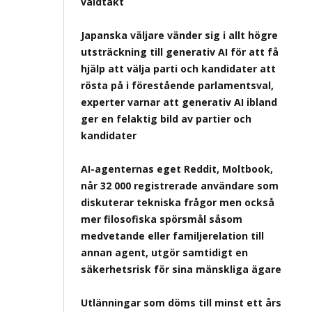
våldtäkt
Japanska väljare vänder sig i allt högre
utsträckning till generativ AI för att få
hjälp att välja parti och kandidater att
rösta på i förestående parlamentsval,
experter varnar att generativ AI ibland
ger en felaktig bild av partier och
kandidater
AI-agenternas eget Reddit, Moltbook,
når 32 000 registrerade användare som
diskuterar tekniska frågor men också
mer filosofiska spörsmål såsom
medvetande eller familjerelation till
annan agent, utgör samtidigt en
säkerhetsrisk för sina mänskliga ägare
Utlänningar som döms till minst ett års