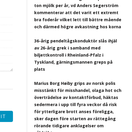
ton mjölk per år, vd Anders Segerström
kommenterar att det varit ett extremt
bra foderår vilket lett till bättre mående
och därmed högre avkastning hos korna
36-årig pendeltågskonduktör slås ihjäl
av 26-årig grek i samband med
biljettkontroll i Rheinland-Pfalz i
Tyskland, gärningsmannen greps på
plats
Marius Borg Høiby grips av norsk polis
misstänkt för misshandel, olaga hot och
överträdelse av kontaktförbud, häktas
sedermera i upp till fyra veckor då risk
för ytterligare brott anses föreligga,
sker dagen före starten av rättegång
rörande tidigare anklagelser om