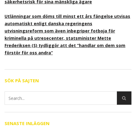
säkerhetsrisk för sina mänskliga ägare
Utlänningar som döms till minst ett års fängelse utvisas
automatiskt enligt danska regeringens
utvisningsreform som även inbegriper fotboja för
kriminella på utresecenter, statsminister Mette
Frederiksen (S) tydliggör att det ”handlar om dem som
förstör för oss andra”
SÖK PÅ SAJTEN
SENASTE INLÄGGEN