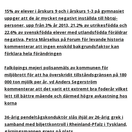
15% av elever i årskurs 9 och i årskurs 1-3 på gymnasiet
uppger att de är mycket negativt inställda till hbtqi-
personer, upp från 3% år 2013, 21,2% av utrikesfödda och
22,6% av svenskfödda elever med utlandsfödda föräldrar
negativa, Petra Mårselius på Forum för levande historia
kommenterar att ingen enskild bakgrundsfaktor kan
förklara hela förändringen
Falköpings mejeri polisanmäls av kommunen för
miljöbrott för att ha överskridit tillståndsgränsen på 180
000 ton mjölk per år, vd Anders Segerström
kommenterar att det varit ett extremt bra foderår vilket
lett till bättre mående och därmed högre avkastning hos
korna
36-årig pendeltågskonduktör slås ihjäl av 26-årig grek i
samband med biljettkontroll i Rheinland-Pfalz i Tyskland,
gärningsmannen greps på plats