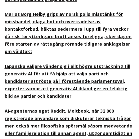
Marius Borg Høiby grips av norsk polis misstänkt för
misshandel, olaga hot och överträdelse av
kontaktförbud, häktas sedermera i upp till fyra veckor
då risk för ytterligare brott anses föreligga, sker dagen
före starten av rättegång rörande tidigare anklagelser
om våldtäkt
Japanska väljare vänder sig i allt högre utsträckning till
generativ AI för att få hjälp att välja parti och
kandidater att rösta på i förestående parlamentsval,
experter varnar att generativ AI ibland ger en felaktig
bild av partier och kandidater
AI-agenternas eget Reddit, Moltbook, når 32 000
registrerade användare som diskuterar tekniska frågor
men också mer filosofiska spörsmål såsom medvetande
eller familjerelation till annan agent, utgör samtidigt en