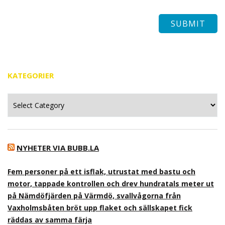
KATEGORIER
Kategorier
NYHETER VIA BUBB.LA
Fem personer på ett isflak, utrustat med bastu och
motor, tappade kontrollen och drev hundratals meter ut
på Nämdöfjärden på Värmdö, svallvågorna från
Vaxholmsbåten bröt upp flaket och sällskapet fick
räddas av samma färja