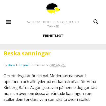
SVENSKA FRIHETLIGA TYCKER OCH
TÄNKER
FRIHETLIGT
Beska sanningar
By
Hans Li Engnell
.
Published on
2017-08-23
.
Om ett drygt år är det val. Moderaterna rasar i
opinionen och allt tyder på ett katastrofval för Anna
Kinberg Batra. Avgångskraven på henne duggar tätt
nu, men även om dessa är väntade kan ingen som
ställer dem förklara vem som ska ta över i stället.