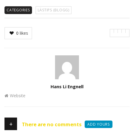
CATEGORIES
LÄSTIPS (BLOGG)
0
likes
Author
Hans Li Engnell
Website
+
There are no comments
ADD YOURS