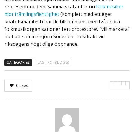
representera dem. Samma skäl anför nu
Folkmusiker
mot främlingsfientlighet
(komplett med ett eget
knätofsmanifest) när de tillsammans med två andra
folkmusikorganisationer i ett protestbrev “vill markera”
mot att samme Björn Söder bar folkdräkt vid
riksdagens högtidliga öppnande.
CATEGORIES
LÄSTIPS (BLOGG)
0
likes