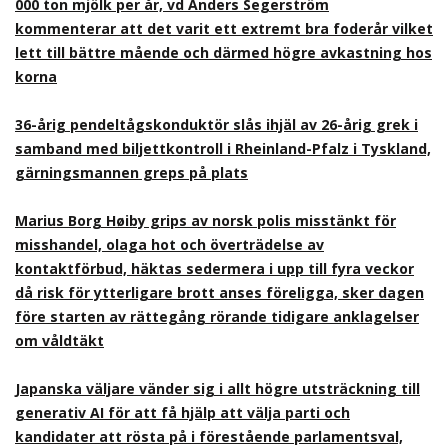
000 ton mjölk per år, vd Anders Segerström
kommenterar att det varit ett extremt bra foderår vilket
lett till bättre mående och därmed högre avkastning hos
korna
36-årig pendeltågskonduktör slås ihjäl av 26-årig grek i
samband med biljettkontroll i Rheinland-Pfalz i Tyskland,
gärningsmannen greps på plats
Marius Borg Høiby grips av norsk polis misstänkt för
misshandel, olaga hot och överträdelse av
kontaktförbud, häktas sedermera i upp till fyra veckor
då risk för ytterligare brott anses föreligga, sker dagen
före starten av rättegång rörande tidigare anklagelser
om våldtäkt
Japanska väljare vänder sig i allt högre utsträckning till
generativ AI för att få hjälp att välja parti och
kandidater att rösta på i förestående parlamentsval,