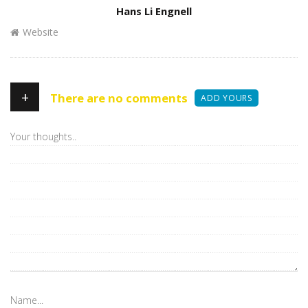
Author
Hans Li Engnell
Website
+
There are no comments
ADD YOURS