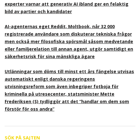
experter varnar att generativ AI ibland ger en felaktig
bild av partier och kandidater
AI-agenternas eget Reddit, Moltbook, når 32 000
registrerade användare som diskuterar tekniska frågor
men också mer filosofiska spörsmål såsom medvetande
eller familjerelation till annan agent, utgör samtidigt en
säkerhetsrisk för sina mänskliga ägare
Utlänningar som döms till minst ett års fängelse utvisas
automatiskt enligt danska regeringens
utvisningsreform som även inbegriper fotboja för
kriminella på utresecenter, statsminister Mette
Frederiksen (S) tydliggör att det ”handlar om dem som
förstör för oss andra”
SÖK PÅ SAJTEN