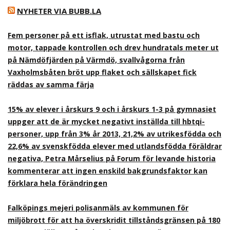
NYHETER VIA BUBB.LA
Fem personer på ett isflak, utrustat med bastu och
motor, tappade kontrollen och drev hundratals meter ut
på Nämdöfjärden på Värmdö, svallvågorna från
Vaxholmsbåten bröt upp flaket och sällskapet fick
räddas av samma färja
15% av elever i årskurs 9 och i årskurs 1-3 på gymnasiet
uppger att de är mycket negativt inställda till hbtqi-
personer, upp från 3% år 2013, 21,2% av utrikesfödda och
22,6% av svenskfödda elever med utlandsfödda föräldrar
negativa, Petra Mårselius på Forum för levande historia
kommenterar att ingen enskild bakgrundsfaktor kan
förklara hela förändringen
Falköpings mejeri polisanmäls av kommunen för
miljöbrott för att ha överskridit tillståndsgränsen på 180