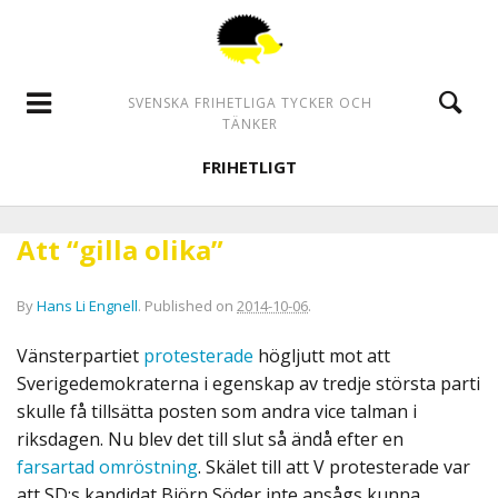
SVENSKA FRIHETLIGA TYCKER OCH
TÄNKER
FRIHETLIGT
Att “gilla olika”
By
Hans Li Engnell
.
Published on
2014-10-06
.
Vänsterpartiet
protesterade
högljutt mot att
Sverigedemokraterna i egenskap av tredje största parti
skulle få tillsätta posten som andra vice talman i
riksdagen. Nu blev det till slut så ändå efter en
farsartad omröstning
. Skälet till att V protesterade var
att SD:s kandidat Björn Söder inte ansågs kunna