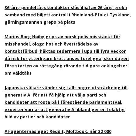
36-årig pendeltågskonduktör slås ihjäl av 26-årig grek i
samband med biljettkontroll i Rheinland-Pfalz i Tyskland,
gärningsmannen greps på plats
Marius Borg Høiby grips av norsk polis misstänkt för
misshandel, olaga hot och överträdelse av
kontaktförbud, häktas sedermera i upp till fyra veckor
då risk för ytterligare brott anses föreligga, sker dagen
före starten av rättegång rörande tidigare anklagelser
om våldtäkt
Japanska väljare vänder sig i allt högre utsträckning till
generativ AI för att få hjälp att välja parti och
kandidater att rösta på i förestående parlamentsval,
experter varnar att generativ AI ibland ger en felaktig
bild av partier och kandidater
AI-agenternas eget Reddit, Moltbook, når 32 000