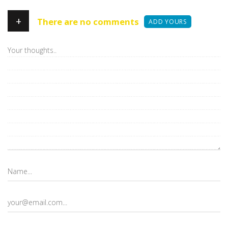
+
There are no comments
ADD YOURS