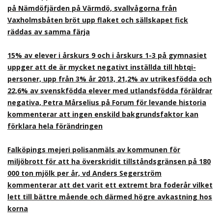
på Nämdöfjärden på Värmdö, svallvågorna från
Vaxholmsbåten bröt upp flaket och sällskapet fick
räddas av samma färja
15% av elever i årskurs 9 och i årskurs 1-3 på gymnasiet
uppger att de är mycket negativt inställda till hbtqi-
personer, upp från 3% år 2013, 21,2% av utrikesfödda och
22,6% av svenskfödda elever med utlandsfödda föräldrar
negativa, Petra Mårselius på Forum för levande historia
kommenterar att ingen enskild bakgrundsfaktor kan
förklara hela förändringen
Falköpings mejeri polisanmäls av kommunen för
miljöbrott för att ha överskridit tillståndsgränsen på 180
000 ton mjölk per år, vd Anders Segerström
kommenterar att det varit ett extremt bra foderår vilket
lett till bättre mående och därmed högre avkastning hos
korna