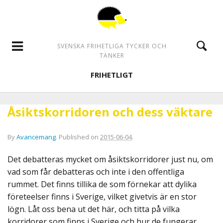
SVENSKA FRIHETLIGA TYCKER OCH
TÄNKER
FRIHETLIGT
Åsiktskorridoren och dess väktare
By
Avancemang
.
Published on
2015-06-04
.
Det debatteras mycket om åsiktskorridorer just nu, om
vad som får debatteras och inte i den offentliga
rummet. Det finns tillika de som förnekar att dylika
företeelser finns i Sverige, vilket givetvis är en stor
lögn. Låt oss bena ut det här, och titta på vilka
korridorer som finns i Sverige och hur de fungerar.