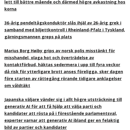
lett till bättre mående och därmed högre avkastning hos
korna
36-årig pendeltågskonduktör slås ihjäl av 26-årig grek i
samband med biljettkontroll i Rheinland-Pfalz i Tyskland,
gärningsmannen greps på plats
Marius Borg Høiby grips av norsk polis misstänkt för
misshandel, olaga hot och överträdelse av
kontaktförbud, häktas sedermera i upp till fyra veckor
då risk för ytterligare brott anses föreligga, sker dagen
före starten av rättegång rörande tidigare anklagelser
om våldtäkt
Japanska väljare vänder sig i allt högre utsträckning till
generativ AI för att få hjälp att välja parti och
kandidater att rösta på i förestående parlamentsval,
experter varnar att generativ AI ibland ger en felaktig
bild av partier och kandidater