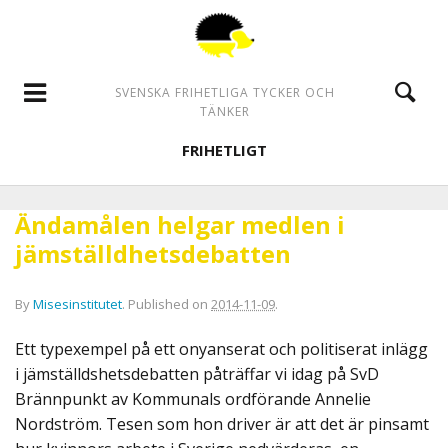
SVENSKA FRIHETLIGA TYCKER OCH
TÄNKER
FRIHETLIGT
Ändamålen helgar medlen i
jämställdhetsdebatten
By
Misesinstitutet
.
Published on
2014-11-09
.
Ett typexempel på ett onyanserat och politiserat inlägg
i jämställdshetsdebatten påträffar vi idag på SvD
Brännpunkt av Kommunals ordförande Annelie
Nordström. Tesen som hon driver är att det är pinsamt