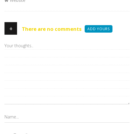
Website
+
There are no comments
ADD YOURS