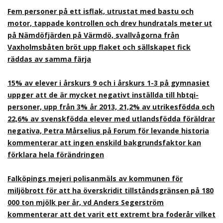
Fem personer på ett isflak, utrustat med bastu och
motor, tappade kontrollen och drev hundratals meter ut
på Nämdöfjärden på Värmdö, svallvågorna från
Vaxholmsbåten bröt upp flaket och sällskapet fick
räddas av samma färja
15% av elever i årskurs 9 och i årskurs 1-3 på gymnasiet
uppger att de är mycket negativt inställda till hbtqi-
personer, upp från 3% år 2013, 21,2% av utrikesfödda och
22,6% av svenskfödda elever med utlandsfödda föräldrar
negativa, Petra Mårselius på Forum för levande historia
kommenterar att ingen enskild bakgrundsfaktor kan
förklara hela förändringen
Falköpings mejeri polisanmäls av kommunen för
miljöbrott för att ha överskridit tillståndsgränsen på 180
000 ton mjölk per år, vd Anders Segerström
kommenterar att det varit ett extremt bra foderår vilket