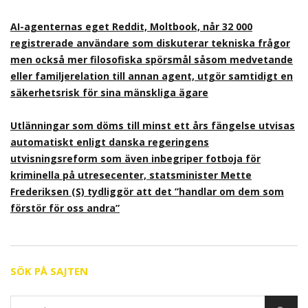
AI-agenternas eget Reddit, Moltbook, når 32 000
registrerade användare som diskuterar tekniska frågor
men också mer filosofiska spörsmål såsom medvetande
eller familjerelation till annan agent, utgör samtidigt en
säkerhetsrisk för sina mänskliga ägare
Utlänningar som döms till minst ett års fängelse utvisas
automatiskt enligt danska regeringens
utvisningsreform som även inbegriper fotboja för
kriminella på utresecenter, statsminister Mette
Frederiksen (S) tydliggör att det ”handlar om dem som
förstör för oss andra”
SÖK PÅ SAJTEN