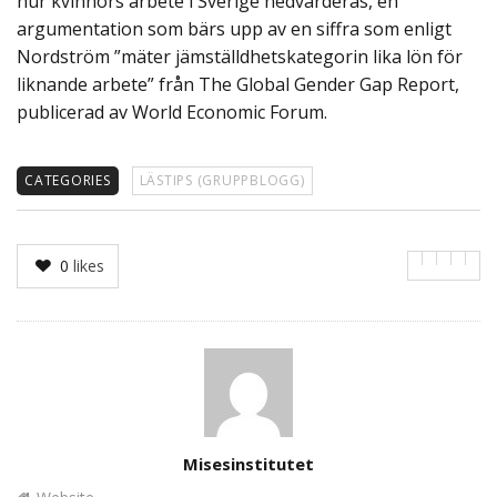
hur kvinnors arbete i Sverige nedvärderas, en
argumentation som bärs upp av en siffra som enligt
Nordström ”mäter jämställdhetskategorin lika lön för
liknande arbete” från The Global Gender Gap Report,
publicerad av World Economic Forum.
CATEGORIES
LÄSTIPS (GRUPPBLOGG)
0
likes
Author
Misesinstitutet