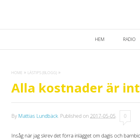
Primary
HEM
RADIO
Navigation
HOME
LÄSTIPS (BLOGG)
Alla kostnader är int
By
Mattias Lundbäck
.
Published on
2017-05-05
.
0
Insåg när jag skrev det förra inlägget om dagis och barnb