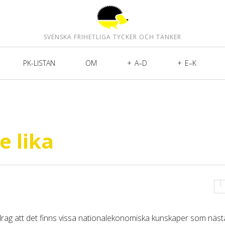
SVENSKA FRIHETLIGA TYCKER OCH TÄNKER
PK-LISTAN
OM
A–D
E–K
e lika
idrag att det finns vissa nationalekonomiska kunskaper som näs