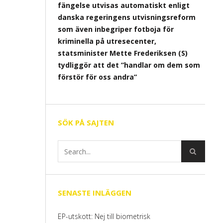
fängelse utvisas automatiskt enligt
danska regeringens utvisningsreform
som även inbegriper fotboja för
kriminella på utresecenter,
statsminister Mette Frederiksen (S)
tydliggör att det ”handlar om dem som
förstör för oss andra”
SÖK PÅ SAJTEN
SENASTE INLÄGGEN
EP-utskott: Nej till biometrisk