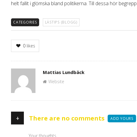
helt fallit i glömska bland politikerna. Till dessa hör begr
CATEGORIES
LÄSTIPS (BLOGG)
0
likes
Author
Mattias Lundbäck
Website
+
There are no comments
ADD YOURS