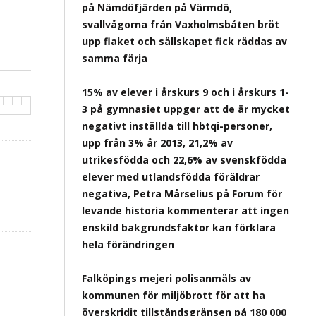
på Nämdöfjärden på Värmdö,
svallvågorna från Vaxholmsbåten bröt
upp flaket och sällskapet fick räddas av
samma färja
15% av elever i årskurs 9 och i årskurs 1-
3 på gymnasiet uppger att de är mycket
negativt inställda till hbtqi-personer,
upp från 3% år 2013, 21,2% av
utrikesfödda och 22,6% av svenskfödda
elever med utlandsfödda föräldrar
negativa, Petra Mårselius på Forum för
levande historia kommenterar att ingen
enskild bakgrundsfaktor kan förklara
hela förändringen
Falköpings mejeri polisanmäls av
kommunen för miljöbrott för att ha
överskridit tillståndsgränsen på 180 000