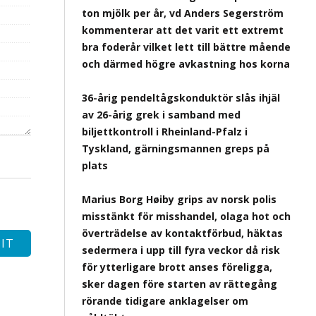
ton mjölk per år, vd Anders Segerström
kommenterar att det varit ett extremt
bra foderår vilket lett till bättre mående
och därmed högre avkastning hos korna
36-årig pendeltågskonduktör slås ihjäl
av 26-årig grek i samband med
biljettkontroll i Rheinland-Pfalz i
Tyskland, gärningsmannen greps på
plats
Marius Borg Høiby grips av norsk polis
misstänkt för misshandel, olaga hot och
överträdelse av kontaktförbud, häktas
sedermera i upp till fyra veckor då risk
för ytterligare brott anses föreligga,
sker dagen före starten av rättegång
rörande tidigare anklagelser om