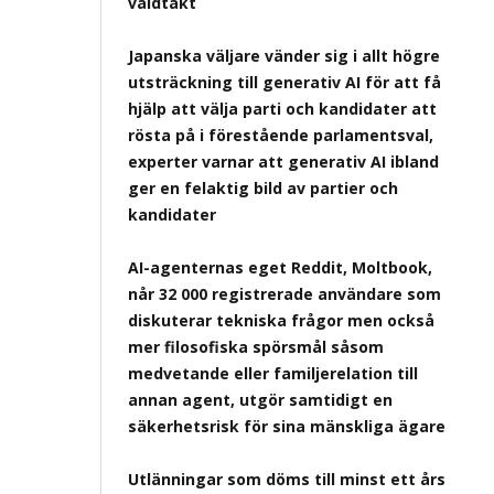
våldtäkt
Japanska väljare vänder sig i allt högre
utsträckning till generativ AI för att få
hjälp att välja parti och kandidater att
rösta på i förestående parlamentsval,
experter varnar att generativ AI ibland
ger en felaktig bild av partier och
kandidater
AI-agenternas eget Reddit, Moltbook,
når 32 000 registrerade användare som
diskuterar tekniska frågor men också
mer filosofiska spörsmål såsom
medvetande eller familjerelation till
annan agent, utgör samtidigt en
säkerhetsrisk för sina mänskliga ägare
Utlänningar som döms till minst ett års