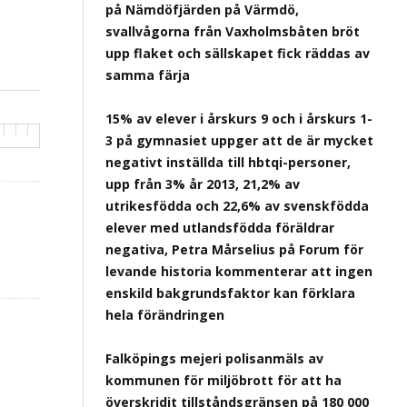
på Nämdöfjärden på Värmdö,
svallvågorna från Vaxholmsbåten bröt
upp flaket och sällskapet fick räddas av
samma färja
15% av elever i årskurs 9 och i årskurs 1-
3 på gymnasiet uppger att de är mycket
negativt inställda till hbtqi-personer,
upp från 3% år 2013, 21,2% av
utrikesfödda och 22,6% av svenskfödda
elever med utlandsfödda föräldrar
negativa, Petra Mårselius på Forum för
levande historia kommenterar att ingen
enskild bakgrundsfaktor kan förklara
hela förändringen
Falköpings mejeri polisanmäls av
kommunen för miljöbrott för att ha
överskridit tillståndsgränsen på 180 000