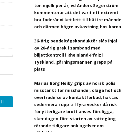
ton mjölk per år, vd Anders Segerström
kommenterar att det varit ett extremt
bra foderår vilket lett till bättre mående
och därmed högre avkastning hos korna
36-årig pendeltågskonduktör slås ihjäl
av 26-årig grek i samband med
biljettkontroll i Rheinland-Pfalz i
Tyskland, gärningsmannen greps på
plats
Marius Borg Høiby grips av norsk polis
misstänkt för misshandel, olaga hot och
överträdelse av kontaktförbud, häktas
sedermera i upp till fyra veckor då risk
för ytterligare brott anses föreligga,
sker dagen före starten av rättegång
rörande tidigare anklagelser om