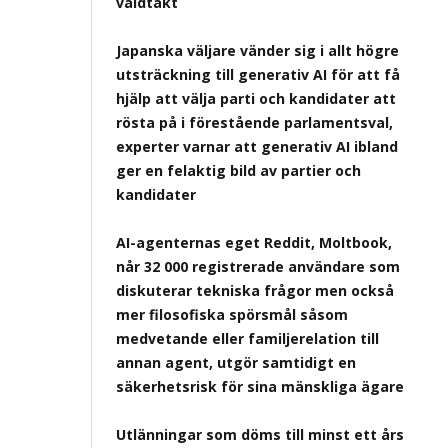
våldtäkt
Japanska väljare vänder sig i allt högre
utsträckning till generativ AI för att få
hjälp att välja parti och kandidater att
rösta på i förestående parlamentsval,
experter varnar att generativ AI ibland
ger en felaktig bild av partier och
kandidater
AI-agenternas eget Reddit, Moltbook,
når 32 000 registrerade användare som
diskuterar tekniska frågor men också
mer filosofiska spörsmål såsom
medvetande eller familjerelation till
annan agent, utgör samtidigt en
säkerhetsrisk för sina mänskliga ägare
Utlänningar som döms till minst ett års