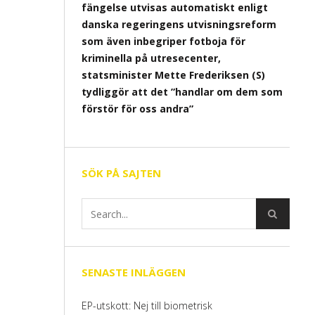
fängelse utvisas automatiskt enligt
danska regeringens utvisningsreform
som även inbegriper fotboja för
kriminella på utresecenter,
statsminister Mette Frederiksen (S)
tydliggör att det ”handlar om dem som
förstör för oss andra”
SÖK PÅ SAJTEN
SENASTE INLÄGGEN
EP-utskott: Nej till biometrisk