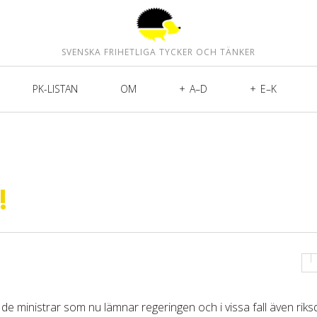
SVENSKA FRIHETLIGA TYCKER OCH TÄNKER
PK-LISTAN
OM
A–D
E–K
!
v de ministrar som nu lämnar regeringen och i vissa fall även rik