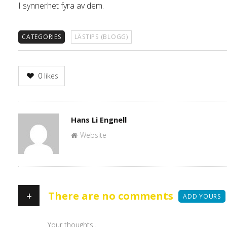
I synnerhet fyra av dem.
CATEGORIES
LÄSTIPS (BLOGG)
0
likes
Author
Hans Li Engnell
Website
+
There are no comments
ADD YOURS