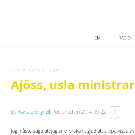
Primary
HEM
RADIO
Navigation
HOME
LÄSTIPS (BLOGG)
Ajöss, usla ministrar
By
Hans Li Engnell
.
Published on
2014-09-22
.
0
Jag måste säga att jag är oförskämt glad att slippa vissa a