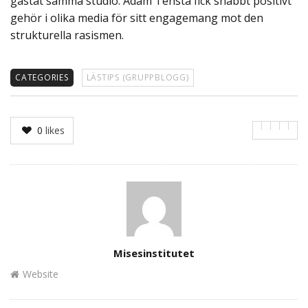
gästat samma studio. Adam Tensta fick snabbt positivt
gehör i olika media för sitt engagemang mot den
strukturella rasismen.
CATEGORIES
LÄSTIPS (GRUPPBLOGG)
0
likes
Author
Misesinstitutet
Website