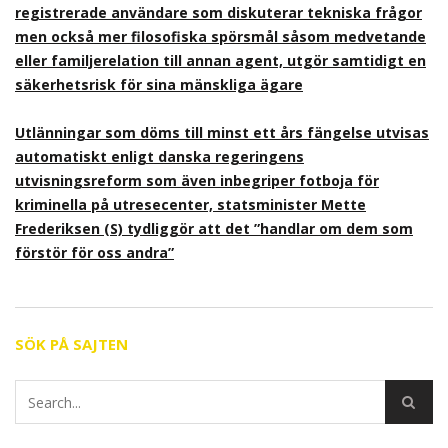
registrerade användare som diskuterar tekniska frågor
men också mer filosofiska spörsmål såsom medvetande
eller familjerelation till annan agent, utgör samtidigt en
säkerhetsrisk för sina mänskliga ägare
Utlänningar som döms till minst ett års fängelse utvisas
automatiskt enligt danska regeringens
utvisningsreform som även inbegriper fotboja för
kriminella på utresecenter, statsminister Mette
Frederiksen (S) tydliggör att det ”handlar om dem som
förstör för oss andra”
SÖK PÅ SAJTEN