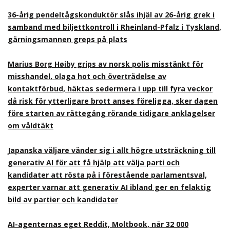
36-årig pendeltågskonduktör slås ihjäl av 26-årig grek i
samband med biljettkontroll i Rheinland-Pfalz i Tyskland,
gärningsmannen greps på plats
Marius Borg Høiby grips av norsk polis misstänkt för
misshandel, olaga hot och överträdelse av
kontaktförbud, häktas sedermera i upp till fyra veckor
då risk för ytterligare brott anses föreligga, sker dagen
före starten av rättegång rörande tidigare anklagelser
om våldtäkt
Japanska väljare vänder sig i allt högre utsträckning till
generativ AI för att få hjälp att välja parti och
kandidater att rösta på i förestående parlamentsval,
experter varnar att generativ AI ibland ger en felaktig
bild av partier och kandidater
AI-agenternas eget Reddit, Moltbook, når 32 000