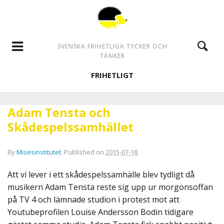
SVENSKA FRIHETLIGA TYCKER OCH
TÄNKER
FRIHETLIGT
Adam Tensta och
Skådespelssamhället
By
Misesinstitutet
.
Published on
2015-07-18
.
Att vi lever i ett skådespelssamhälle blev tydligt då
musikern Adam Tensta reste sig upp ur morgonsoffan
på TV 4 och lämnade studion i protest mot att
Youtubeprofilen Louise Andersson Bodin tidigare