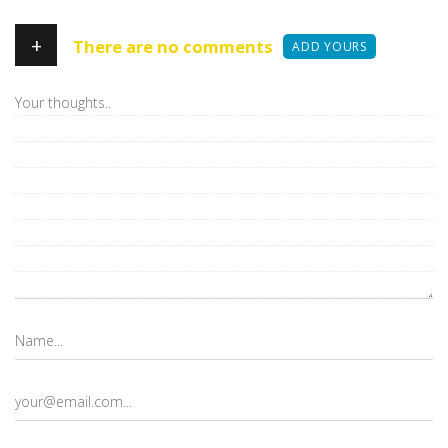
+
There are no comments
ADD YOURS