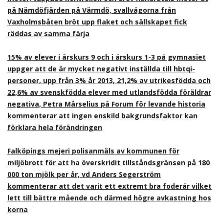
på Nämdöfjärden på Värmdö, svallvågorna från
Vaxholmsbåten bröt upp flaket och sällskapet fick
räddas av samma färja
15% av elever i årskurs 9 och i årskurs 1-3 på gymnasiet
uppger att de är mycket negativt inställda till hbtqi-
personer, upp från 3% år 2013, 21,2% av utrikesfödda och
22,6% av svenskfödda elever med utlandsfödda föräldrar
negativa, Petra Mårselius på Forum för levande historia
kommenterar att ingen enskild bakgrundsfaktor kan
förklara hela förändringen
Falköpings mejeri polisanmäls av kommunen för
miljöbrott för att ha överskridit tillståndsgränsen på 180
000 ton mjölk per år, vd Anders Segerström
kommenterar att det varit ett extremt bra foderår vilket
lett till bättre mående och därmed högre avkastning hos
korna