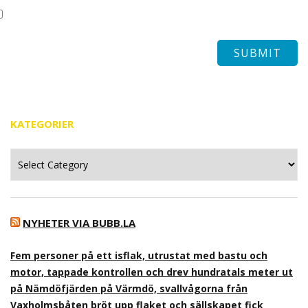
KATEGORIER
Kategorier
NYHETER VIA BUBB.LA
Fem personer på ett isflak, utrustat med bastu och
motor, tappade kontrollen och drev hundratals meter ut
på Nämdöfjärden på Värmdö, svallvågorna från
Vaxholmsbåten bröt upp flaket och sällskapet fick