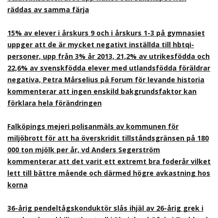
räddas av samma färja
15% av elever i årskurs 9 och i årskurs 1-3 på gymnasiet
uppger att de är mycket negativt inställda till hbtqi-
personer, upp från 3% år 2013, 21,2% av utrikesfödda och
22,6% av svenskfödda elever med utlandsfödda föräldrar
negativa, Petra Mårselius på Forum för levande historia
kommenterar att ingen enskild bakgrundsfaktor kan
förklara hela förändringen
Falköpings mejeri polisanmäls av kommunen för
miljöbrott för att ha överskridit tillståndsgränsen på 180
000 ton mjölk per år, vd Anders Segerström
kommenterar att det varit ett extremt bra foderår vilket
lett till bättre mående och därmed högre avkastning hos
korna
36-årig pendeltågskonduktör slås ihjäl av 26-årig grek i