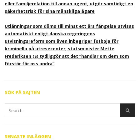
eller familjerelation till annan agent, utgör samtidigt en
säkerhetsrisk för sina mänskliga ägare
Utlänningar som döms till minst ett års fängelse utvisas
automatiskt enligt danska regeringens
utvisningsreform som även inbegriper fotboja för
kriminella på utresecenter, statsminister Mette
Frederiksen (S) tydliggör att det ”handlar om dem som
förstör för oss andra”
SÖK PÅ SAJTEN
SENASTE INLÄGGEN