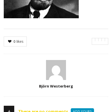
0
likes
Author
Björn Westerberg
+
There are no comments
ADD YOURS