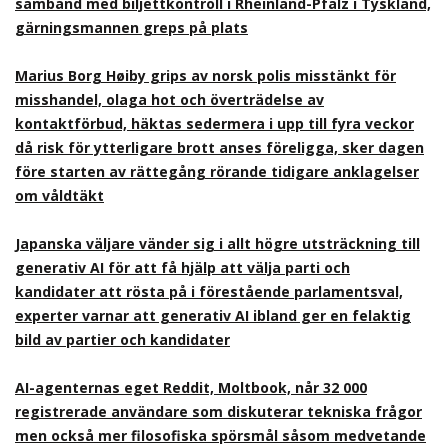
samband med biljettkontroll i Rheinland-Pfalz i Tyskland,
gärningsmannen greps på plats
Marius Borg Høiby grips av norsk polis misstänkt för
misshandel, olaga hot och överträdelse av
kontaktförbud, häktas sedermera i upp till fyra veckor
då risk för ytterligare brott anses föreligga, sker dagen
före starten av rättegång rörande tidigare anklagelser
om våldtäkt
Japanska väljare vänder sig i allt högre utsträckning till
generativ AI för att få hjälp att välja parti och
kandidater att rösta på i förestående parlamentsval,
experter varnar att generativ AI ibland ger en felaktig
bild av partier och kandidater
AI-agenternas eget Reddit, Moltbook, når 32 000
registrerade användare som diskuterar tekniska frågor
men också mer filosofiska spörsmål såsom medvetande