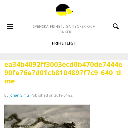
SVENSKA FRIHETLIGA TYCKER OCH
TÄNKER
FRIHETLIGT
ea34b4092ff3003ecd0b470de7444e
90fe76e7d01cb8104897f7c9_640_ti
me
By
Johan Simu
.
Published on
2019-04-22
.