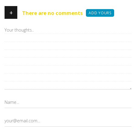
+
There are no comments
ADD YOURS