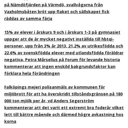
på Nämdöfjärden på Värmdö, svallvågorna från
Vaxholmsbåten bröt upp flaket och sällskapet fick
räddas av samma färja
15% av elever i årskurs 9 och i årskurs 1-3 på gymnasiet
uppger att de är mycket negativt inställda till hbtqi-
personer, upp från 3% år 2013, 21,2% av utrikesfödda och
22,6% av svenskfödda elever med utlandsfödda föräldrar
negativa, Petra Mårselius på Forum för levande historia
kommenterar att ingen enskild bakgrundsfaktor kan
förklara hela förändringen
Falköpings mejeri polisanmäls av kommunen för
miljöbrott för att ha överskridit tillståndsgränsen på 180
000 ton mjölk per år, vd Anders Segerström
kommenterar att det varit ett extremt bra foderår vilket
lett till bättre mående och därmed högre avkastning hos
korna