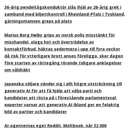
36-årig pendeltågskonduktör slås ihjäl av 26-årig grek i
samband med biljettkontroll i Rheinland-Pfalz i Tyskland,
gärningsmannen greps på plats
Marius Borg Høiby grips av norsk polis misstänkt för
misshandel, olaga hot och överträdelse av
kontaktförbud, häktas sedermera i upp till fyra veckor
då risk för ytterligare brott anses föreligga, sker dagen
före starten av rättegång rörande tidigare anklagelser
om våldtäkt
Japanska väljare vänder sig i allt högre utsträckning till
generativ AI för att få hjälp att välja parti och
kandidater att rösta på i förestående parlamentsval,
experter varnar att generativ AI ibland ger en felaktig
bild av partier och kandidater
AI-agenternas eget Reddit, Moltbook, når 32 000