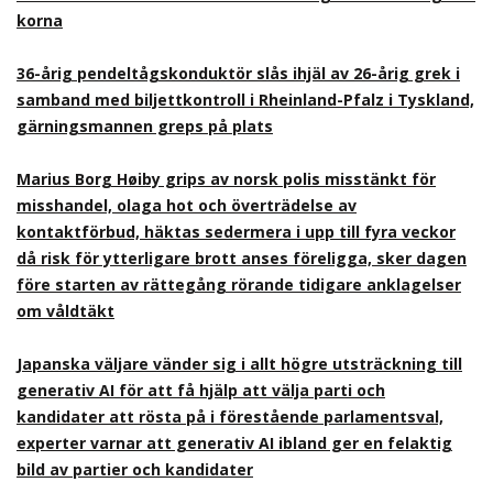
korna
36-årig pendeltågskonduktör slås ihjäl av 26-årig grek i
samband med biljettkontroll i Rheinland-Pfalz i Tyskland,
gärningsmannen greps på plats
Marius Borg Høiby grips av norsk polis misstänkt för
misshandel, olaga hot och överträdelse av
kontaktförbud, häktas sedermera i upp till fyra veckor
då risk för ytterligare brott anses föreligga, sker dagen
före starten av rättegång rörande tidigare anklagelser
om våldtäkt
Japanska väljare vänder sig i allt högre utsträckning till
generativ AI för att få hjälp att välja parti och
kandidater att rösta på i förestående parlamentsval,
experter varnar att generativ AI ibland ger en felaktig
bild av partier och kandidater