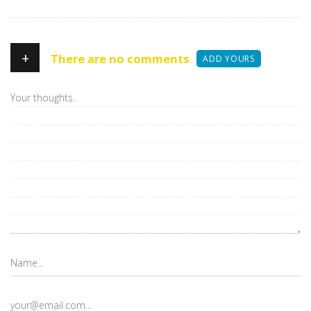
+
There are no comments
ADD YOURS