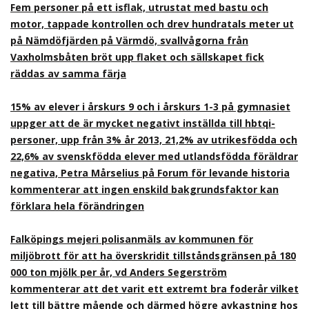
Fem personer på ett isflak, utrustat med bastu och
motor, tappade kontrollen och drev hundratals meter ut
på Nämdöfjärden på Värmdö, svallvågorna från
Vaxholmsbåten bröt upp flaket och sällskapet fick
räddas av samma färja
15% av elever i årskurs 9 och i årskurs 1-3 på gymnasiet
uppger att de är mycket negativt inställda till hbtqi-
personer, upp från 3% år 2013, 21,2% av utrikesfödda och
22,6% av svenskfödda elever med utlandsfödda föräldrar
negativa, Petra Mårselius på Forum för levande historia
kommenterar att ingen enskild bakgrundsfaktor kan
förklara hela förändringen
Falköpings mejeri polisanmäls av kommunen för
miljöbrott för att ha överskridit tillståndsgränsen på 180
000 ton mjölk per år, vd Anders Segerström
kommenterar att det varit ett extremt bra foderår vilket
lett till bättre mående och därmed högre avkastning hos