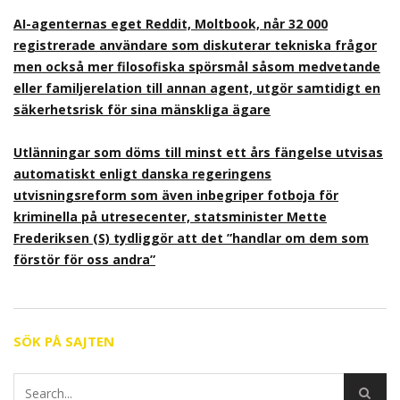
AI-agenternas eget Reddit, Moltbook, når 32 000
registrerade användare som diskuterar tekniska frågor
men också mer filosofiska spörsmål såsom medvetande
eller familjerelation till annan agent, utgör samtidigt en
säkerhetsrisk för sina mänskliga ägare
Utlänningar som döms till minst ett års fängelse utvisas
automatiskt enligt danska regeringens
utvisningsreform som även inbegriper fotboja för
kriminella på utresecenter, statsminister Mette
Frederiksen (S) tydliggör att det ”handlar om dem som
förstör för oss andra”
SÖK PÅ SAJTEN