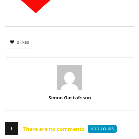
0
likes
Author
Simon Gustafsson
+
There are no comments
ADD YOURS