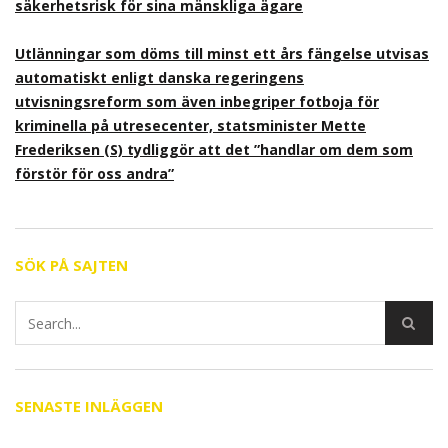
säkerhetsrisk för sina mänskliga ägare
Utlänningar som döms till minst ett års fängelse utvisas
automatiskt enligt danska regeringens
utvisningsreform som även inbegriper fotboja för
kriminella på utresecenter, statsminister Mette
Frederiksen (S) tydliggör att det ”handlar om dem som
förstör för oss andra”
SÖK PÅ SAJTEN
SENASTE INLÄGGEN