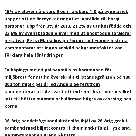
15% av elever i årskurs 9 och i årskurs 1-3 på gymnasiet
uppger att de är mycket negativt inställda till hbtqi-
personer, upp från 3% år 2013, 21,2% av utrikesfödda och
22,6% av svenskfödda elever med utlandsfödda föräldrar
negativa, Petra Mårselius på Forum för levande historia
kommenterar att ingen enskild bakgrundsfaktor kan
förklara hela förändringen
Falköpings mejeri polisanmäls av kommunen för
miljöbrott för att ha överskridit tillståndsgränsen på 180
000 ton mjölk per år, vd Anders Segerström
kommenterar att det varit ett extremt bra foderår vilket
lett till bättre mående och därmed högre avkastning hos
korna
36-årig pendeltågskonduktör slås ihjäl av 26-årig grek i
samband med biljettkontroll i Rheinland-Pfalz i Tyskland,
gärningsmannen greps på plats