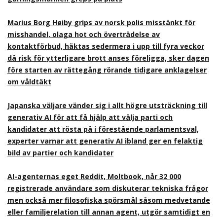
Marius Borg Høiby grips av norsk polis misstänkt för
misshandel, olaga hot och överträdelse av
kontaktförbud, häktas sedermera i upp till fyra veckor
då risk för ytterligare brott anses föreligga, sker dagen
före starten av rättegång rörande tidigare anklagelser
om våldtäkt
Japanska väljare vänder sig i allt högre utsträckning till
generativ AI för att få hjälp att välja parti och
kandidater att rösta på i förestående parlamentsval,
experter varnar att generativ AI ibland ger en felaktig
bild av partier och kandidater
AI-agenternas eget Reddit, Moltbook, når 32 000
registrerade användare som diskuterar tekniska frågor
men också mer filosofiska spörsmål såsom medvetande
eller familjerelation till annan agent, utgör samtidigt en