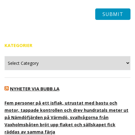
KATEGORIER
Kategorier
NYHETER VIA BUBB.LA
Fem personer på ett isflak, utrustat med bastu och
motor, tappade kontrollen och drev hundratals meter ut
på Nämdöfjärden på Värmdö, svallvågorna från
Vaxholmsbåten bröt upp flaket och sällskapet fick
räddas av samma färja