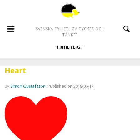
SVENSKA FRIHETLIGA TYCKER OCH
TÄNKER
FRIHETLIGT
Heart
By
Simon Gustafsson
.
Published on
2018-06-17
.