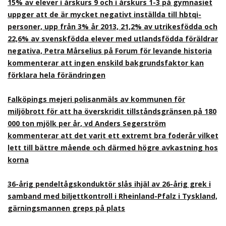
15% av elever i årskurs 9 och i årskurs 1-3 på gymnasiet
uppger att de är mycket negativt inställda till hbtqi-
personer, upp från 3% år 2013, 21,2% av utrikesfödda och
22,6% av svenskfödda elever med utlandsfödda föräldrar
negativa, Petra Mårselius på Forum för levande historia
kommenterar att ingen enskild bakgrundsfaktor kan
förklara hela förändringen
Falköpings mejeri polisanmäls av kommunen för
miljöbrott för att ha överskridit tillståndsgränsen på 180
000 ton mjölk per år, vd Anders Segerström
kommenterar att det varit ett extremt bra foderår vilket
lett till bättre mående och därmed högre avkastning hos
korna
36-årig pendeltågskonduktör slås ihjäl av 26-årig grek i
samband med biljettkontroll i Rheinland-Pfalz i Tyskland,
gärningsmannen greps på plats