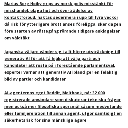
Marius Borg Høiby grips av norsk polis misstänkt för
misshandel, olaga hot och överträdelse av
kontaktförbud, häktas sedermera i upp till fyra veckor
då risk för ytterligare brott anses föreligga, sker dagen
före starten av rättegång rörande tidigare anklagelser
om våldtäkt
Japanska väljare vänder sig i allt högre utsträckning till
generativ AI för att få hjälp att välja parti och
kandidater att rösta på i förestående parlamentsval,
experter varnar att generativ AI ibland ger en felaktig
bild av partier och kandidater
AI-agenternas eget Reddit, Moltbook, når 32 000
registrerade användare som diskuterar tekniska frågor
men också mer filosofiska spörsmål såsom medvetande
eller familjerelation till annan agent, utgör samtidigt en
säkerhetsrisk för sina mänskliga ägare