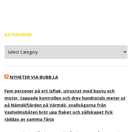
KATEGORIER
Kategorier
NYHETER VIA BUBB.LA
Fem personer på ett isflak, utrustat med bastu och
motor, tappade kontrollen och drev hundratals meter ut
på Nämdöfjärden på Värmdö, svallvågorna från
Vaxholmsbåten bröt upp flaket och sällskapet fick
räddas av samma färja