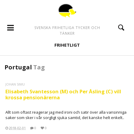
SVENSKA FRIHETLIGA TYCKER OCH
TÄNKER
FRIHETLIGT
Portugal
Tag
JOHAN SIMU
Elisabeth Svantesson (M) och Per Åsling (C) vill
krossa pensionärerna
Allt som oftast reagerar jag med ironi och satir över alla vansinniga
saker som sker i vår sorgligt sjuka samtid, det kanske helt enkelt..
2018-02-01
0
0