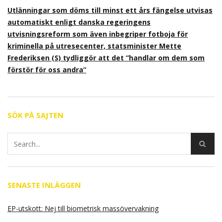
Utlänningar som döms till minst ett års fängelse utvisas
automatiskt enligt danska regeringens
utvisningsreform som även inbegriper fotboja för
kriminella på utresecenter, statsminister Mette
Frederiksen (S) tydliggör att det ”handlar om dem som
förstör för oss andra”
SÖK PÅ SAJTEN
SENASTE INLÄGGEN
EP-utskott: Nej till biometrisk massövervakning