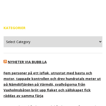
KATEGORIER
Kategorier
NYHETER VIA BUBB.LA
Fem personer på ett isflak, utrustat med bastu och
motor, tappade kontrollen och drev hundratals meter ut
på Nämdöfjärden på Värmdö, svallvågorna från
Vaxholmsbåten bröt upp flaket och sällskapet fick
räddas av samma färja