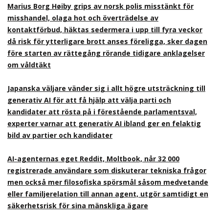
Marius Borg Høiby grips av norsk polis misstänkt för
misshandel, olaga hot och överträdelse av
kontaktförbud, häktas sedermera i upp till fyra veckor
då risk för ytterligare brott anses föreligga, sker dagen
före starten av rättegång rörande tidigare anklagelser
om våldtäkt
Japanska väljare vänder sig i allt högre utsträckning till
generativ AI för att få hjälp att välja parti och
kandidater att rösta på i förestående parlamentsval,
experter varnar att generativ AI ibland ger en felaktig
bild av partier och kandidater
AI-agenternas eget Reddit, Moltbook, når 32 000
registrerade användare som diskuterar tekniska frågor
men också mer filosofiska spörsmål såsom medvetande
eller familjerelation till annan agent, utgör samtidigt en
säkerhetsrisk för sina mänskliga ägare