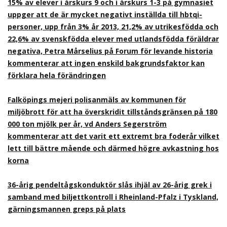
15% av elever i årskurs 9 och i årskurs 1-3 på gymnasiet
uppger att de är mycket negativt inställda till hbtqi-
personer, upp från 3% år 2013, 21,2% av utrikesfödda och
22,6% av svenskfödda elever med utlandsfödda föräldrar
negativa, Petra Mårselius på Forum för levande historia
kommenterar att ingen enskild bakgrundsfaktor kan
förklara hela förändringen
Falköpings mejeri polisanmäls av kommunen för
miljöbrott för att ha överskridit tillståndsgränsen på 180
000 ton mjölk per år, vd Anders Segerström
kommenterar att det varit ett extremt bra foderår vilket
lett till bättre mående och därmed högre avkastning hos
korna
36-årig pendeltågskonduktör slås ihjäl av 26-årig grek i
samband med biljettkontroll i Rheinland-Pfalz i Tyskland,
gärningsmannen greps på plats