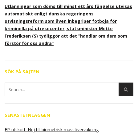
Utlänningar som döms till minst ett års fängelse utvisas
automatiskt enligt danska regeringens
utvisningsreform som även inbegriper fotboja för
kriminella på utresecenter, statsminister Mette
Frederiksen (S) tydliggör att det ”handlar om dem som
förstör för oss andra”
SÖK PÅ SAJTEN
SENASTE INLÄGGEN
EP-utskott: Nej till biometrisk massövervakning