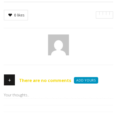
0
likes
Author
+
There are no comments
ADD YOURS