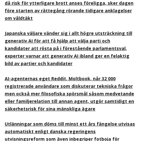
då risk för ytterligare brott anses föreligga, sker dagen
före starten av rättegång rörande tidigare anklagelser
om våldtäkt
Japanska väljare vänder sig i allt högre utsträckning till
generativ AI för att få hjälp att välja parti och
kandidater att rösta på i förestående parlamentsval,
experter varnar att generativ AI ibland ger en felaktig
bild av partier och kandidater
AI-agenternas eget Reddit, Moltbook, når 32 000
registrerade användare som diskuterar tekniska frågor
men också mer filosofiska spörsmål såsom medvetande
eller familjerelation till annan agent, utgör samtidigt en
säkerhetsrisk för sina mänskliga ägare
Utlänningar som döms till minst ett års fängelse utvisas
automatiskt enligt danska regeringens
utvisningsreform som även inbegriper fotboja för