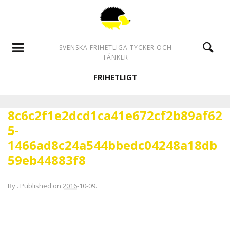
SVENSKA FRIHETLIGA TYCKER OCH
TÄNKER
FRIHETLIGT
8c6c2f1e2dcd1ca41e672cf2b89af62
5-
1466ad8c24a544bbedc04248a18db
59eb44883f8
By
.
Published on
2016-10-09
.