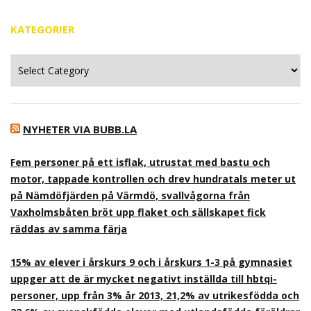
KATEGORIER
Kategorier
NYHETER VIA BUBB.LA
Fem personer på ett isflak, utrustat med bastu och
motor, tappade kontrollen och drev hundratals meter ut
på Nämdöfjärden på Värmdö, svallvågorna från
Vaxholmsbåten bröt upp flaket och sällskapet fick
räddas av samma färja
15% av elever i årskurs 9 och i årskurs 1-3 på gymnasiet
uppger att de är mycket negativt inställda till hbtqi-
personer, upp från 3% år 2013, 21,2% av utrikesfödda och