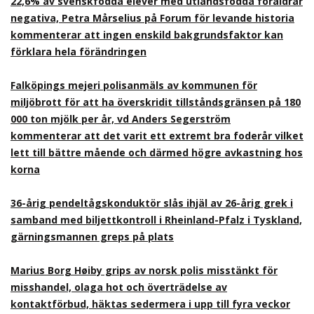
22,6% av svenskfödda elever med utlandsfödda föräldrar
negativa, Petra Mårselius på Forum för levande historia
kommenterar att ingen enskild bakgrundsfaktor kan
förklara hela förändringen
Falköpings mejeri polisanmäls av kommunen för
miljöbrott för att ha överskridit tillståndsgränsen på 180
000 ton mjölk per år, vd Anders Segerström
kommenterar att det varit ett extremt bra foderår vilket
lett till bättre mående och därmed högre avkastning hos
korna
36-årig pendeltågskonduktör slås ihjäl av 26-årig grek i
samband med biljettkontroll i Rheinland-Pfalz i Tyskland,
gärningsmannen greps på plats
Marius Borg Høiby grips av norsk polis misstänkt för
misshandel, olaga hot och överträdelse av
kontaktförbud, häktas sedermera i upp till fyra veckor