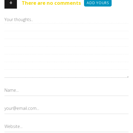
+
There are no comments
ADD YOURS