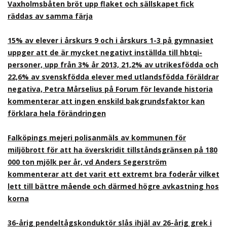
Vaxholmsbåten bröt upp flaket och sällskapet fick
räddas av samma färja
15% av elever i årskurs 9 och i årskurs 1-3 på gymnasiet
uppger att de är mycket negativt inställda till hbtqi-
personer, upp från 3% år 2013, 21,2% av utrikesfödda och
22,6% av svenskfödda elever med utlandsfödda föräldrar
negativa, Petra Mårselius på Forum för levande historia
kommenterar att ingen enskild bakgrundsfaktor kan
förklara hela förändringen
Falköpings mejeri polisanmäls av kommunen för
miljöbrott för att ha överskridit tillståndsgränsen på 180
000 ton mjölk per år, vd Anders Segerström
kommenterar att det varit ett extremt bra foderår vilket
lett till bättre mående och därmed högre avkastning hos
korna
36-årig pendeltågskonduktör slås ihjäl av 26-årig grek i