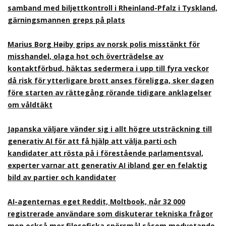
samband med biljettkontroll i Rheinland-Pfalz i Tyskland,
gärningsmannen greps på plats
Marius Borg Høiby grips av norsk polis misstänkt för
misshandel, olaga hot och överträdelse av
kontaktförbud, häktas sedermera i upp till fyra veckor
då risk för ytterligare brott anses föreligga, sker dagen
före starten av rättegång rörande tidigare anklagelser
om våldtäkt
Japanska väljare vänder sig i allt högre utsträckning till
generativ AI för att få hjälp att välja parti och
kandidater att rösta på i förestående parlamentsval,
experter varnar att generativ AI ibland ger en felaktig
bild av partier och kandidater
AI-agenternas eget Reddit, Moltbook, når 32 000
registrerade användare som diskuterar tekniska frågor
men också mer filosofiska spörsmål såsom medvetande