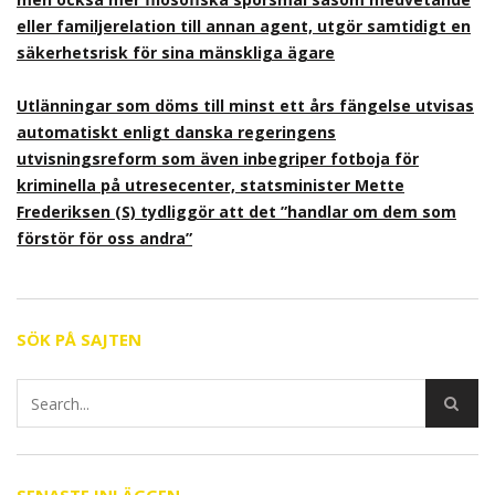
eller familjerelation till annan agent, utgör samtidigt en
säkerhetsrisk för sina mänskliga ägare
Utlänningar som döms till minst ett års fängelse utvisas
automatiskt enligt danska regeringens
utvisningsreform som även inbegriper fotboja för
kriminella på utresecenter, statsminister Mette
Frederiksen (S) tydliggör att det ”handlar om dem som
förstör för oss andra”
SÖK PÅ SAJTEN