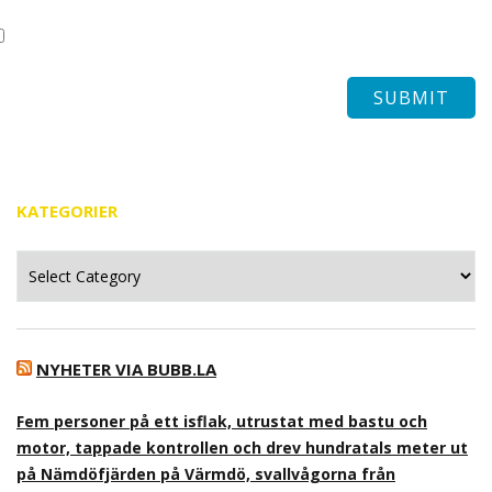
KATEGORIER
Kategorier
NYHETER VIA BUBB.LA
Fem personer på ett isflak, utrustat med bastu och
motor, tappade kontrollen och drev hundratals meter ut
på Nämdöfjärden på Värmdö, svallvågorna från